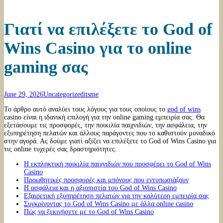
Γιατί να επιλέξετε το God of
Wins Casino για το online
gaming σας
June 29, 2026
Uncategorized
itsme
Το άρθρο αυτό αναλύει τους λόγους για τους οποίους το
god of wins
casino είναι η ιδανική επιλογή για την online gaming εμπειρία σας. Θα
εξετάσουμε τις προσφορές, την ποικιλία παιχνιδιών, την ασφάλεια, την
εξυπηρέτηση πελατών και άλλους παράγοντες που το καθιστούν μοναδικό
στην αγορά. Ας δούμε γιατί αξίζει να επιλέξετε το God of Wins Casino για
τις online τυχερές σας δραστηριότητες.
Η εκπληκτική ποικιλία παιχνιδιών που προσφέρει το God of Wins
Casino
Προωθητικές προσφορές και μπόνους που εντυπωσιάζουν
Η ασφάλεια και η αξιοπιστία του God of Wins Casino
Εξαιρετική εξυπηρέτηση πελατών για την καλύτερη εμπειρία σας
Συγκρίνοντας το God of Wins Casino με άλλα online casino
Πώς να ξεκινήσετε με το God of Wins Casino