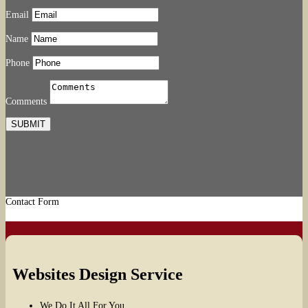
Email
Name
Phone
Comments
SUBMIT
Contact Form
Websites Design Service
We Do It All For You