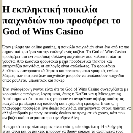
Η εκπληκτική ποικιλία
παιχνιδιών που προσφέρει το
God of Wins Casino
Όταν μιλάμε για online gaming, η ποικιλία παιχνιδιών είναι ένα από τα πιο
σημαντικά κριτήρια για την επιλογή ενός καζίνο. Το God of Wins Casino
προσφέρει μια εντυπωσιακή συλλογή παιχνιδιών που καλύπτει όλα τα
γούστα. Από κλασικά φρουτάκια μέχρι προοδευτικά τζάκποτ και
επιτραπέζια παιχνίδια, οι επιλογές είναι ατελείωτες. Τα φρουτάκια
διαθέτουν συναρπαστικά θέματα και πρωτοποριακά γραφικά, ενώ οι
λάτρεις των επιτραπέζιων παιχνιδιών μπορούν να απολαύσουν παιχνίδια
όπως ρουλέτα, μπλακτζάκ και πόκερ.
Ένα ενδιαφέρον γεγονός είναι ότι το God of Wins Casino συνεργάζεται με
κορυφαίους παρόχους λογισμικού, όπως η NetEnt και η Microgaming.
Αυτό σημαίνει ότι οι παίκτες μπορούν να αναμένουν υψηλής ποιότητας
παιχνίδια με εξαιρετική απόδοση και ευχάριστη εμπειρία. Επίσης, η
πλατφόρμα προσφέρει live dealer παιχνίδια, επιτρέποντας στους παίκτες να
αλληλεπιδρούν με πραγματικούς dealers σε πραγματικό χρόνο, κάτι που
ανεβάζει ακόμα περισσότερο την αδρεναλίνη.
Η ευχρηστία της πλατφόρμας είναι επίσης αξιοσημείωτη. Η πλοήγηση
είναι απλή και οι παίκτες μπορούν να βρουν εύκολα τα αγαπημένα τους