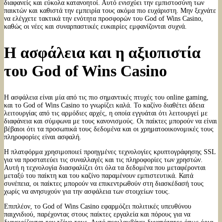
διαφανείς και εύκολα κατανοητοί. Αυτό ενισχύει την εμπιστοσύνη των
παικτών και καθιστά την εμπειρία τους ακόμα πιο ευχάριστη. Μην ξεχνάτε
να ελέγχετε τακτικά την ενότητα προσφορών του God of Wins Casino,
καθώς οι νέες και συναρπαστικές ευκαιρίες εμφανίζονται συχνά.
Η ασφάλεια και η αξιοπιστία
του God of Wins Casino
Η ασφάλεια είναι μία από τις πιο σημαντικές πτυχές του online gaming,
και το God of Wins Casino το γνωρίζει καλά. Το καζίνο διαθέτει άδεια
λειτουργίας από τις αρμόδιες αρχές, η οποία εγγυάται ότι λειτουργεί με
διαφάνεια και σύμφωνα με τους κανονισμούς. Οι παίκτες μπορούν να είναι
βέβαιοι ότι τα προσωπικά τους δεδομένα και οι χρηματοοικονομικές τους
πληροφορίες είναι ασφαλή.
Η πλατφόρμα χρησιμοποιεί προηγμένες τεχνολογίες κρυπτογράφησης SSL
για να προστατεύει τις συναλλαγές και τις πληροφορίες των χρηστών.
Αυτή η τεχνολογία διασφαλίζει ότι όλα τα δεδομένα που μεταφέρονται
μεταξύ του παίκτη και του καζίνο παραμένουν εμπιστευτικά. Κατά
συνέπεια, οι παίκτες μπορούν να επικεντρωθούν στη διασκέδασή τους
χωρίς να ανησυχούν για την ασφάλεια των στοιχείων τους.
Επιπλέον, το God of Wins Casino εφαρμόζει πολιτικές υπευθύνου
παιχνιδιού, παρέχοντας στους παίκτες εργαλεία και πόρους για να