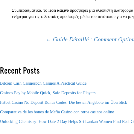
Συμπερασματικά, το
leon καζινο
προσφέρει μια αξιόπιστη πλατφόρμα γ
ενήμεροι για τις τελευταίες προσφορές μέσω του ιστότοπου για να μεγ
Post
←
Guide Détaillé : Comment Optimis
navigation
Recent Posts
Bitcoin Cash Casinosbch Casinos A Practical Guide
Casinos Pay by Mobile Quick, Safe Deposits for Players
Fatbet Casino No Deposit Bonus Codes: Die besten Angebote im Überblick
Comparativa de los bonos de Mafia Casino con otros casinos online
Unlocking Chemistry: How Date 2 Day Helps Sri Lankan Women Find Real C