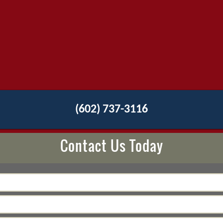
(602) 737-3116
Contact Us Today