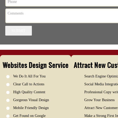
SUBMIT
Websites Design Service
Attract New Cu
We Do It All For You
Search Engine Optimi
Clear Call to Actions
Social Media Integrat
High Quality Content
Professional Copy wri
Gorgeous Visual Design
Grow Your Business
Mobile Friendly Design
Attract New Customer
Get Found on Google
Make a Strong First I