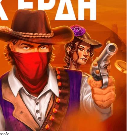
φορές.