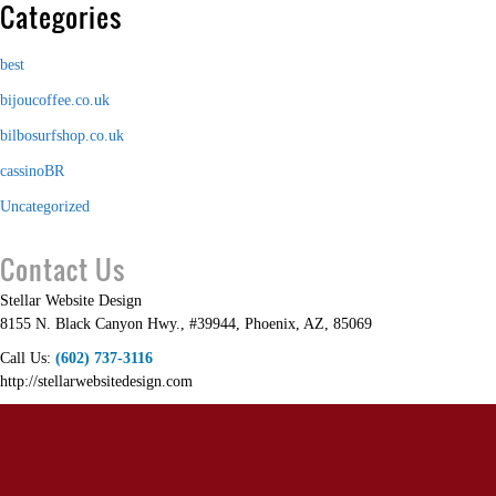
Categories
best
bijoucoffee.co.uk
bilbosurfshop.co.uk
cassinoBR
Uncategorized
Contact Us
Stellar Website Design
8155 N. Black Canyon Hwy., #39944
,
Phoenix
,
AZ
,
85069
Call Us:
(602) 737-3116
http://stellarwebsitedesign.com