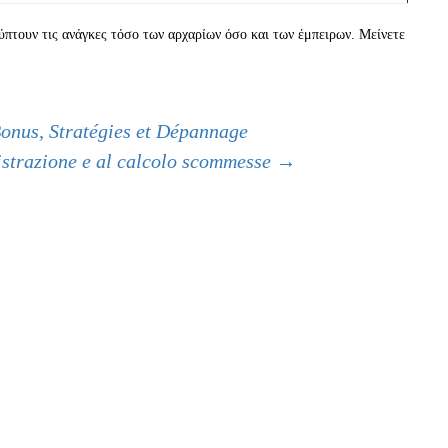
ύπτουν τις ανάγκες τόσο των αρχαρίων όσο και των έμπειρων. Μείνετε
onus, Stratégies et Dépannage
gistrazione e al calcolo scommesse
→