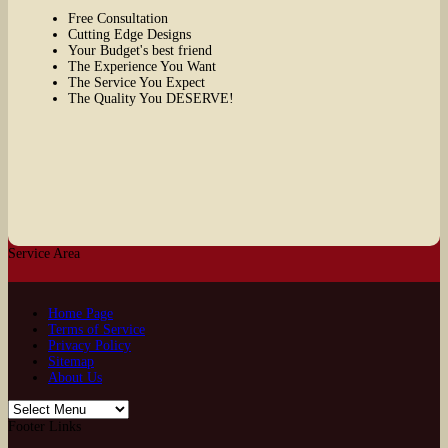
Free Consultation
Cutting Edge Designs
Your Budget's best friend
The Experience You Want
The Service You Expect
The Quality You DESERVE!
Service Area
Home Page
Terms of Service
Privacy Policy
Sitemap
About Us
Footer Links