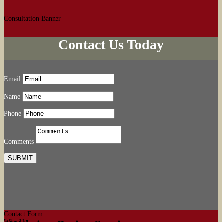
Consultation Banner
Contact Us Today
Email
Name
Phone
Comments
SUBMIT
Contact Form
Why Us