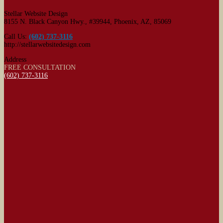
Stellar Website Design
8155 N. Black Canyon Hwy., #39944
,
Phoenix
,
AZ
,
85069
Call Us:
(602) 737-3116
http://stellarwebsitedesign.com
Address
FREE CONSULTATION
(602) 737-3116