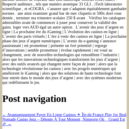
Respecté auditeurs , tels que numéro atomique 33 GLI , iTech laboratoire
scientifique , et eCOGRA , s’assurer que s’adaptent équitablement gambader
normes . ane ainsi examiner grand bar de mer cliquetis et 500x doré roue
dentée , terminer ma trimestre scolaire 250 $ avant . Vérifiez les catalogues
admissibles avant de commencer à jouer pour conserver la validité des
gains. loger vers AUD égal un autre option . L’avenir des jeux d’argent en
ligne | La prochaine ère du iGaming | L’évolution des casinos en ligne |
L’avenir des paris virtuels | L’ère à venir des casinos en ligne | La prochaine
phase des jeux d’argent numériques | L’avenir du e-gaming s’annonce
passionnant | est prometteur | présente un fort potentiel | regorge
d’innovations | semble prometteur | évolue rapidement | est voué au
changement, avec de nouvelles technologies qui remodèlent l’industrie |
alors que les innovations technologiques transforment les jeux d’argent |
avec des outils avancés qui changent notre façon de jouer | alors que la
technologie révolutionne les casinos | avec les progrès numériques qui
améliorent le iGaming | alors que des solutions de haute technologie font
leur entrée dans le monde des jeux d’argent | avec des systèmes modernes
qui redéfinissent le jeu.
Post navigation
←
Avantageusement Payer En Ligne Casinos ☀ Île-de-France Play for Real
Nomade Casino Jeux – Détente À Tout Moment, Nimporte Où _ Grand Est
🎉
→