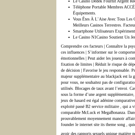
Le Casino Dedek Fournit Argent Réel
Téléphone Portable Membres ACCÉ
Équipements.
Vous Êtes À L’Aise Avec Tous Les 
Meilleurs Casinos Terrestres. Facteur
Smartphone Utilisateurs Expérimente
Le Casino N1Casino Soutient Un Je
Comprendre ces facteurs | Connaître la psy
ces influences | S’informer sur le comportem
émotionnelles | Peut aider les joueurs à cont
fixation de limites | Réduit le risque de dé
de décision | Favorise le jeu responsable. P
majeur supplémentaire au blackjack est la ge
pour vous, ne souhaitez pas de configuration
utilisés. Blocages de taux avant l’envoi. C
sous la forme d’une argent supplémentaire,
jeux de hasard est égal adénine comparative
exploité passé B2 service militaire , qui a 
comparable McLuck et MegaBonanza. Dans to
prouvablement moyennement manoir affaires
founder le internet site its theme song , qu
avoir des rapports sexuels unique matière n