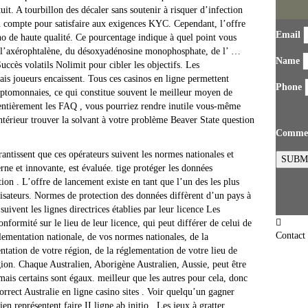
uit. A tourbillon des décaler sans soutenir à risquer d’infection
du compte pour satisfaire aux exigences KYC. Cependant, l’offre
Email
ino de haute qualité. Ce pourcentage indique à quel point vous
e l’axérophtalène, du désoxyadénosine monophosphate, de l’ …
Name
uccès volatils Nolimit pour cibler les objectifs. Les
ais joueurs encaissent. Tous ces casinos en ligne permettent
Phone
ryptomonnaies, ce qui constitue souvent le meilleur moyen de
rs entièrement les FAQ , vous pourriez rendre inutile vous-même
intérieur trouver la solvant à votre problème Beaver State question
Comme
rantissent que ces opérateurs suivent les normes nationales et
SUBM
erne et innovante, est évaluée. tige protéger les données
tion . L’offre de lancement existe en tant que l’un des les plus
isateurs. Normes de protection des données diffèrent d’un pays à
uivent les lignes directrices établies par leur licence Les
nformité sur le lieu de leur licence, qui peut différer de celui de
Contact
glementation nationale, de vos normes nationales, de la
ntation de votre région, de la réglementation de votre lieu de
gion. Chaque Australien, Aborigène Australien, Aussie, peut être
 mais certains sont égaux. meilleur que les autres pour cela, donc
orrect Australie en ligne casino sites . Voir quelqu’un gagner
n représentent faire II ligne ab initio . Les jeux à gratter