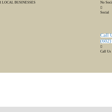
R LOCAL BUSINESSES
No Soci
Social
Call 
(602)
Call Us