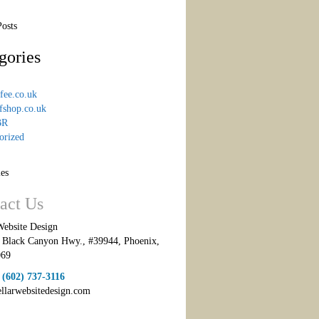
Posts
gories
fee.co.uk
fshop.co.uk
BR
orized
es
act Us
Website Design
 Black Canyon Hwy., #39944
,
Phoenix
,
069
:
(602) 737-3116
tellarwebsitedesign.com