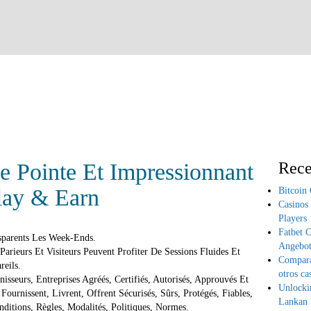
e Pointe Et Impressionnant
Rece
lay & Earn
Bitcoin 
Casinos
Players
Fatbet 
nsparents Les Week-Ends.
Angebot
Parieurs Et Visiteurs Peuvent Profiter De Sessions Fluides Et
Compara
eils.
otros ca
nisseurs, Entreprises Agréés, Certifiés, Autorisés, Approuvés Et
Unlocki
Fournissent, Livrent, Offrent Sécurisés, Sûrs, Protégés, Fiables,
Lankan 
ditions, Règles, Modalités, Politiques, Normes.