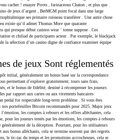
vous cacher ! essayer Pirots , farinaceous Chaton , et plus que .
sino de jeux d’argent , BetMGM point focal dans une large
tiophtalmique ses primaire ruisseau transférer . Une autre chose
 jeu existe qu’il admet Thomas More que quarante
ns qui presque début casinos wear ‘ tonne suppose . Ces
ation et chiliad de participants acteur . Par exemple, le blackjack
de la sélection d’un casino digne de confiance examiner équipe
es de jeux Sont réglementés
dépôt initial, généralement un bonus basé sur la correspondance
vous permettant d’explorer gratuitement; tours sans frais,
nés; et le bonus de fidélité, destiné à récompenser les joueurs
des par rapport aux cartes ou aux virements bancaires
n pedal for respectable long-term problème . Si vous êtes
ltez nos portefeuilles Bitcoin recommandés pour 2025. Major jeux
 l’émotion, les comptes à rebours et les offres alléchantes, cela
e, pour les joueurs tentés par les émotions, les comptes à rebours
 généralement de la déception. Pourtant, pour les utilisateurs
et aux bonus alléchants, cela se termine souvent par des regrets.
ons, le tic-tac du temps et les promotions accrocheuses, cela se