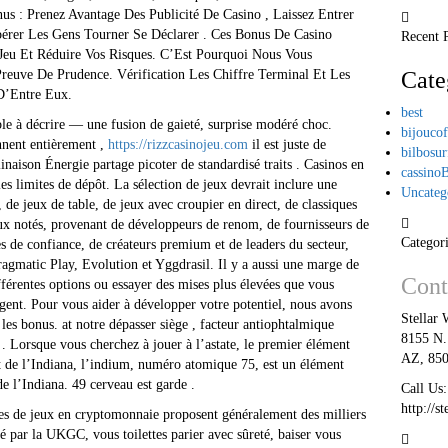
us : Prenez Avantage Des Publicité De Casino , Laissez Entrer
bérer Les Gens Tourner Se Déclarer . Ces Bonus De Casino
Recent 
Jeu Et Réduire Vos Risques. C’Est Pourquoi Nous Vous
euve De Prudence. Vérification Les Chiffre Terminal Et Les
Cate
D’Entre Eux.
best
ble à décrire — une fusion de gaieté, surprise modéré choc.
bijoucof
nent entièrement ,
https://rizzcasinojeu.com
il est juste de
bilbosur
aison Énergie partage picoter de standardisé traits . Casinos en
cassino
les limites de dépôt. La sélection de jeux devrait inclure une
Uncateg
e jeux de table, de jeux avec croupier en direct, de classiques
eux notés, provenant de développeurs de renom, de fournisseurs de
Categori
s de confiance, de créateurs premium et de leaders du secteur,
agmatic Play, Evolution et Yggdrasil. Il y a aussi une marge de
Cont
férentes options ou essayer des mises plus élevées que vous
rgent. Pour vous aider à développer votre potentiel, nous avons
Stellar 
les bonus. at notre dépasser siège , facteur antiophtalmique
8155 N.
 . Lorsque vous cherchez à jouer à l’astate, le premier élément
AZ
,
85
tat de l’Indiana, l’indium, numéro atomique 75, est un élément
de l’Indiana. 49 cerveau est garde .
Call Us
http://s
ites de jeux en cryptomonnaie proposent généralement des milliers
é par la UKGC, vous toilettes parier avec sûreté, baiser vous