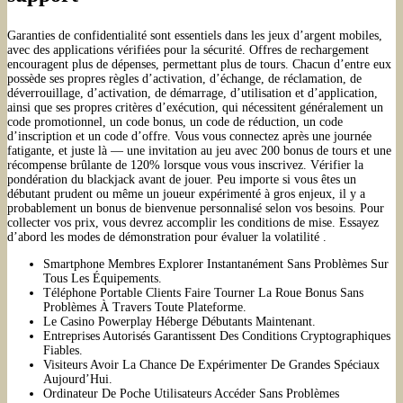
Garanties de confidentialité sont essentiels dans les jeux d’argent mobiles,
avec des applications vérifiées pour la sécurité. Offres de rechargement
encouragent plus de dépenses, permettant plus de tours. Chacun d’entre eux
possède ses propres règles d’activation, d’échange, de réclamation, de
déverrouillage, d’activation, de démarrage, d’utilisation et d’application,
ainsi que ses propres critères d’exécution, qui nécessitent généralement un
code promotionnel, un code bonus, un code de réduction, un code
d’inscription et un code d’offre. Vous vous connectez après une journée
fatigante, et juste là — une invitation au jeu avec 200 bonus de tours et une
récompense brûlante de 120% lorsque vous vous inscrivez. Vérifier la
pondération du blackjack avant de jouer. Peu importe si vous êtes un
débutant prudent ou même un joueur expérimenté à gros enjeux, il y a
probablement un bonus de bienvenue personnalisé selon vos besoins. Pour
collecter vos prix, vous devrez accomplir les conditions de mise. Essayez
d’abord les modes de démonstration pour évaluer la volatilité .
Smartphone Membres Explorer Instantanément Sans Problèmes Sur
Tous Les Équipements.
Téléphone Portable Clients Faire Tourner La Roue Bonus Sans
Problèmes À Travers Toute Plateforme.
Le Casino Powerplay Héberge Débutants Maintenant.
Entreprises Autorisés Garantissent Des Conditions Cryptographiques
Fiables.
Visiteurs Avoir La Chance De Expérimenter De Grandes Spéciaux
Aujourd’Hui.
Ordinateur De Poche Utilisateurs Accéder Sans Problèmes