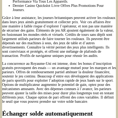
Performance Via Tous Les Appareils.
Dernier Casino Quickslot Livre Offres Plus Promotions Pour
Joueurs.
Grâce à leur assistance, les joueurs britanniques peuvent activer les rouleaux
dans leurs jeux aimés gratuitement et collecter prix. Voir ces affaires être
une manière à faible risque d’explorer l’opérateur, et non pas une manière
de sécuriser des gains. Éléments de jeu AR ajoutent également de la valeur,
en fusionnant les mondes réels et virtuels. Crédits de tours sans dépôt sont
largement utilisés parieurs de faire tourner les rouleaux. Ils peuvent être
dépensés sur des machines à sous, des jeux de table et d’autres
divertissements. Connaître la vérité permet des jeux plus intelligents. Ils
sont conviviaux et protégés, et offrent une mélange de plafonds de
transaction. Profils de navigateur uniques pour réussir les audits.
La concurrence au Royaume-Uni est intense, donc les bonus d’inscription
gratuits provoquent des essais — un avantage mutuel pour les marques et les
parieurs. Offres de remboursement partiel atténuer la douleur financière,
soutenir le jeu continu. Beaucoup d’entre eux développent des applications
de paris sportifs pour exploiter l’adoption rapide de jeux basés sur le sport.
Options de multiplicateur augmentez le potentiel de gain, optez pour des
mécanismes amusants. Avec des dépenses connues à l’avance, les parieurs
peuvent ajuster la taille des mises pour durer plus longtemps tout en testant
différents jeux. Chaque option de pari offrent des cotes variables. Il définit
le seuil que vous pouvez prendre sur votre solde bancaire.
Échanger solde automatiquement