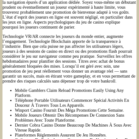
la navigation épurés d’un application dédiée. Soyez vous-même un débutant
prudent ou éventuellement un joueur expérimenté à haute limite, vous
trouverez probablement une promotion de bienvenue adapté à vos goûts.
L’état d’esprit des joueurs en ligne est souvent négligé, en particulier dans
les jeux en ligne. Aspects psychologiques du jeu de casino explique
pourquoi les joueurs continuent de parier.
Technologie VR/AR connecte les joueurs du monde entier, augmente
l’engagement. Technologie Blockchain apporte de la transparence à
l’industrie. Bien que cela puisse ne pas affecter les utilisateurs légers,
joueurs à des sessions de casino en direct ou des promotions flash pourrait
considérer le jeu sur navigateur comme peu pratique. Surveillez les offres
hebdomadaires pour planifier des sessions. Titres avec achat de bonus
généralement bloquées des mises. Lorsqu’il est géré avec soin, une
promotion de jeu peut réellement vous donner un avantage réel — sans
garantir un succès, mais en étirant votre gameplay, et en vous permettant de
prendre des risques calculés sans dépenser trop de votre bankroll.
Mobile Gamblers Claim Reload Promotions Easily Using Any
Platform.
Téléphone Portable Utilisateurs Commencer Spécial Activités En
Douceur À Travers Tous Les Appareils.
Winport Casino Fournit Des Méga Promotions Cette Semaine.
Mobile Joueurs Obtenir Des Récompenses De Connexion Sans
Problèmes Avec Toute Plateforme.
Dernier Cobra Casino Donne Beaucoup De Machines À Sous Avec
Vitesse Rapide.
Plateformes Réglementés Assurent De Jeu Honnêtes.