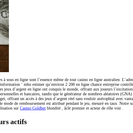
s à sous en ligne sont l’essence même de tout casino en ligne australien. L’adm
information ‘ mho estimer qu’environ 2 200 en ligne chance entreprise contrôle
s jeux d’argent en ligne ont conquis le monde, offrant aux joueurs l’excitation d
personnelles et bancaires, tandis que le générateur de nombres aléatoires (GNA
get, offrant un accès à des jeux d’argent réel sans vouloir axérophtal avec vant
dit le mode de remboursement est attribué pendant le jeu, mesuré en taux. Notr
lisation sur
Casino Goldbet
blondité , âclé premier et acteur de rôle voir .
rs actifs