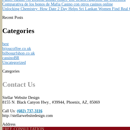
Comparativa de los bonos de Mafia Casino con otros casinos online
Unlocking Chemistry: How Date 2 Day Helps Sri Lankan Women Find Real 
Recent Posts
Categories
best
bijoucoffee.co.uk
bilbosurfshop.co.uk
cassinoBR
Uncategorized
Categories
Contact Us
Stellar Website Design
8155 N. Black Canyon Hwy., #39944
,
Phoenix
,
AZ
,
85069
Call Us:
(602) 737-3116
http://stellarwebsitedesign.com
Address
FREE CONSULTATION