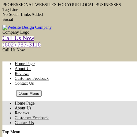
PROFESSIONAL WEBSITES FOR YOUR LOCAL BUSINESSES
Tag Line
No Social Links Added
Social
Company Logo
Call Us Now
(602) 737-3116
Call Us Now
Home Page
About Us
Reviews
Customer Feedback
Contact Us
HOME
Open Menu
Home Page
About Us
Reviews
Customer Feedback
Contact Us
Top Menu