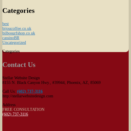
Categories
best
bijoucoffee.co.uk
bilbosurfshop.co.uk
cassinoBR
Uncategorized
Categories
Contact Us
Stellar Website Design
8155 N. Black Canyon Hwy., #39944
,
Phoenix
,
AZ
,
85069
Call Us:
(602) 737-3116
http://stellarwebsitedesign.com
Address
FREE CONSULTATION
(602) 737-3116