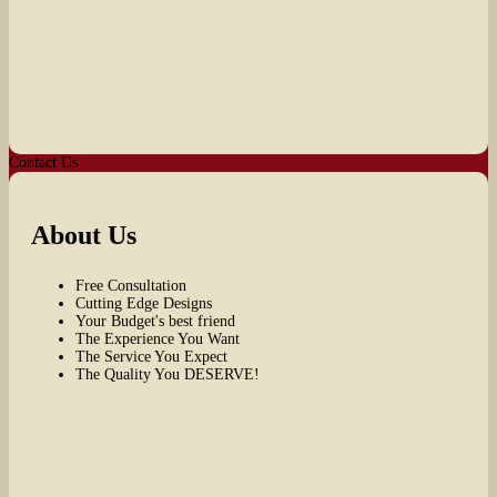
Contact Us
About Us
Free Consultation
Cutting Edge Designs
Your Budget's best friend
The Experience You Want
The Service You Expect
The Quality You DESERVE!