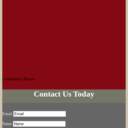
Consultation Banner
Contact Us Today
Email
Name