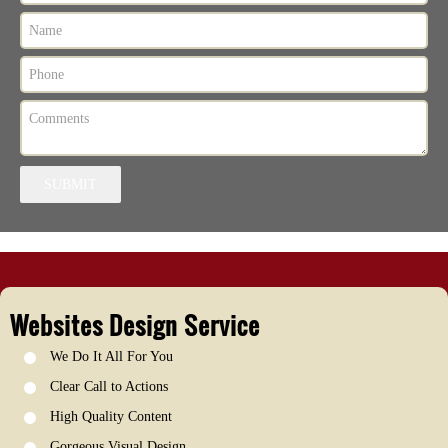
SUBMIT
Websites Design Service
We Do It All For You
Clear Call to Actions
High Quality Content
Gorgeous Visual Design