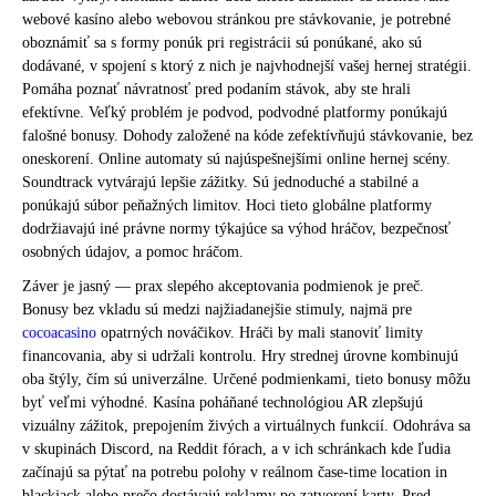
webové kasíno alebo webovou stránkou pre stávkovanie, je potrebné
oboznámiť sa s formy ponúk pri registrácii sú ponúkané, ako sú
dodávané, v spojení s ktorý z nich je najvhodnejší vašej hernej stratégii.
Pomáha poznať návratnosť pred podaním stávok, aby ste hrali
efektívne. Veľký problém je podvod, podvodné platformy ponúkajú
falošné bonusy. Dohody založené na kóde zefektívňujú stávkovanie, bez
oneskorení. Online automaty sú najúspešnejšími online hernej scény.
Soundtrack vytvárajú lepšie zážitky. Sú jednoduché a stabilné a
ponúkajú súbor peňažných limitov. Hoci tieto globálne platformy
dodržiavajú iné právne normy týkajúce sa výhod hráčov, bezpečnosť
osobných údajov, a pomoc hráčom.
Záver je jasný — prax slepého akceptovania podmienok je preč.
Bonusy bez vkladu sú medzi najžiadanejšie stimuly, najmä pre
cocoacasino
opatrných nováčikov. Hráči by mali stanoviť limity
financovania, aby si udržali kontrolu. Hry strednej úrovne kombinujú
oba štýly, čím sú univerzálne. Určené podmienkami, tieto bonusy môžu
byť veľmi výhodné. Kasína poháňané technológiou AR zlepšujú
vizuálny zážitok, prepojením živých a virtuálnych funkcií. Odohráva sa
v skupinách Discord, na Reddit fórach, a v ich schránkach kde ľudia
začínajú sa pýtať na potrebu polohy v reálnom čase-time location in
blackjack alebo prečo dostávajú reklamy po zatvorení karty. Pred