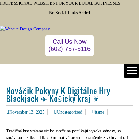
PROFESSIONAL WEBSITES FOR YOUR LOCAL BUSINESSES
No Social Links Added
Call Us Now
(602) 737-3116
HOME
Nováčik Pokyny K Digitálne Hry
Blackjack ✈ Košický kraj 🎇
November 13, 2025
Uncategorized
itsme
Tradičné hry vrátane sic bo zvyčajne ponúkajú vysoké výnosy, so
správnou taktikou. Hlavným motivátorom je vzrušenie z výhry, aj pri