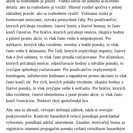
akým sa rozhodnete ju použiť. Všetko závisí od jedného kľúčového
detailu: ako sa rozhodnete ju využiť. Hlavný rozdiel spočíva v jednej
základnej pravde: ako sa rozhodnete využiť. Vnímanie rizika je
formované emóciami, vytvára premyslené ťahy. Pre používateľov,
ktorých priťahuje vzrušenie, časové limity a žiarivé bonusy, to často
končí ľútosťou. Pre hráčov, ktorých priťahujú emócie, tikajúce hodiny
a pútavé promo akcie, to však často vedie k nespokojnosti. Pre
stávkarov, ktorých láka vzrušenie, termíny a lesklé ponuky, to však
často vedie k sklamaniu. Pre ľudí, ktorých ovplyvňujú impulzy, časový
tlak a živé odmeny, to však často prináša rozčarovanie. Pre účastníkov,
ktorých priťahujú emócie, odpočítavacie hodiny a odvážne ponuky, to
zvyčajne spôsobuje rozčarovanie. Pre používateľov ovplyvnených
humbugom, naliehavými hodinami a nápadnými promo akciami to však
často končí zle. Pre tých, ktorých poháňa vzrušenie, tikajúce hodiny a
žiarivé ponuky, to však zvyčajne vedie k nešťastiu. Pre hráčov, ktorých
láka vzrušenie, časové obmedzenia a jasné promo akcie, to však často
končí frustráciou. Niektorí chcú spoločenskú hru.
Aby sme to zhrnuli, vývojári definujú zážitok, takže si overujte
poskytovateľov. Kontroly hazardných relácií pomáhajú predchádzať
vyhoreniu, pomáhajú udržať sústredenie. Zásadne, motivačný bonus za
registráciu znamená propagačná ponuka vydaná virtuálnym hazardným