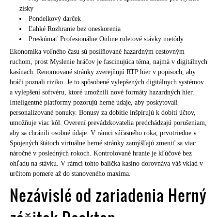
zisky
Pondelkový darček
Ľahké Rozhranie bez oneskorenia
Preskúmať Profesionálne Online ruletové stávky metódy
Ekonomika voľného času sú posilňované hazardným cestovným
ruchom, prost Myslenie hráčov je fascinujúca téma, najmä v digitálnych
kasínach. Renomované stránky zverejňujú RTP hier v popisoch, aby
hráči poznali riziko. Je to spôsobené vylepšených digitálnych systémov
a vylepšení softvéru, ktoré umožnili nové formáty hazardných hier.
Inteligentné platformy pozorujú herné údaje, aby poskytovali
personalizované ponuky. Bonusy za dobitie inšpirujú k dobití účtov,
umožňuje viac kôl. Overení prevádzkovatelia predchádzajú porušeniam,
aby sa chránili osobné údaje. V rámci súčasného roka, prvotriedne v
Spojených štátoch virtuálne herné stránky zamýšľajú zmeniť sa viac
náročné v posledných rokoch. Kontrolované hranie je kľúčové bez
ohľadu na stávku. V rámci tohto balíčka kasíno dorovnáva váš vklad v
určitom pomere až do stanoveného maxima.
Nezávislé od zariadenia Herný