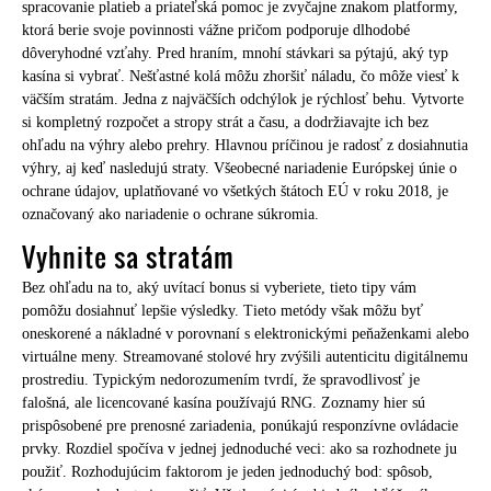
spracovanie platieb a priateľská pomoc je zvyčajne znakom platformy,
ktorá berie svoje povinnosti vážne pričom podporuje dlhodobé
dôveryhodné vzťahy. Pred hraním, mnohí stávkari sa pýtajú, aký typ
kasína si vybrať. Nešťastné kolá môžu zhoršiť náladu, čo môže viesť k
väčším stratám. Jedna z najväčších odchýlok je rýchlosť behu. Vytvorte
si kompletný rozpočet a stropy strát a času, a dodržiavajte ich bez
ohľadu na výhry alebo prehry. Hlavnou príčinou je radosť z dosiahnutia
výhry, aj keď nasledujú straty. Všeobecné nariadenie Európskej únie o
ochrane údajov, uplatňované vo všetkých štátoch EÚ v roku 2018, je
označovaný ako nariadenie o ochrane súkromia.
Vyhnite sa stratám
Bez ohľadu na to, aký uvítací bonus si vyberiete, tieto tipy vám
pomôžu dosiahnuť lepšie výsledky. Tieto metódy však môžu byť
oneskorené a nákladné v porovnaní s elektronickými peňaženkami alebo
virtuálne meny. Streamované stolové hry zvýšili autenticitu digitálnemu
prostrediu. Typickým nedorozumením tvrdí, že spravodlivosť je
falošná, ale licencované kasína používajú RNG. Zoznamy hier sú
prispôsobené pre prenosné zariadenia, ponúkajú responzívne ovládacie
prvky. Rozdiel spočíva v jednej jednoduché veci: ako sa rozhodnete ju
použiť. Rozhodujúcim faktorom je jeden jednoduchý bod: spôsob,