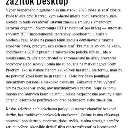
zážitok Desktop
Výber bezpečného digitálneho kasína v roku 2025 môže sa zdať zložité.
Bude to ešte chvíľu trvať, kým e-herné miesta budú zavedené v štáte,
pretože to bude vyžadovať ústavnú zmenu a zmluvu s kmeňovými
hernými orgánmi. Skontrolujte RTP (návratnosť pre hráča) — automaty
s vyšším RTP (nadpriemerné) teoreticky uprednostňujú hráča v
priebehu času. Majte na pamäti tému stroja a odmeňovacie funkcie,
ktoré vás bavia, predtým, ako začnete hrať. Pre majiteľov online kasín,
dodržiavanie GDPR presahuje zaškrtávacie políčka súhlasu, ide o
preukázanie, že údaje používateľov zhromaždené na účely prevencie
podvodov alebo sebavylúčenia nie sú použité na marketingové účely.
Predtým, ako sa stanete členom akúkoľvek hazardnú platformu, mali by
ste potvrdiť ktorá komisia ju reguluje. Tieto hry často ponúkajú
interaktívny personál a niekoľko nastavení. Zákazníci môžu vyberať
hry na základe variancie, aby maximalizovali zábavu. Napriek tomu
mnoho spoľahlivých kasín uplatňujú prísne bezpečnostné postupy a záru
chrániť informácie používateľov pred hackingom alebo zneužitím.
Kasína založené na blockchainu poskytujú takmer okamžité bankové
služby, bez tradičných bankových oneskorení. Online kasína získavajú
obrovskú popularitu v modernej dobe. Avšak, žiadna stratégia nemôže
zaručiť výhry. Akonáhle držiteľ účtu chcete zúčastniť sa licencované