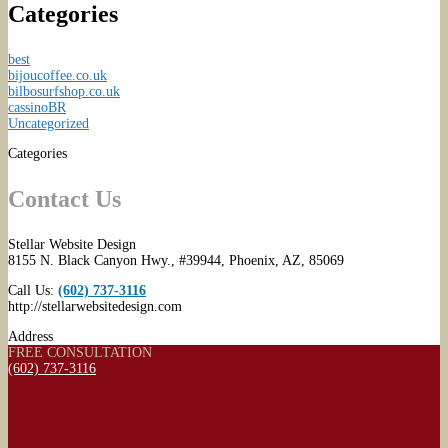
Categories
best
bijoucoffee.co.uk
bilbosurfshop.co.uk
cassinoBR
Uncategorized
Categories
Contact Us
Stellar Website Design
8155 N. Black Canyon Hwy., #39944
,
Phoenix
,
AZ
,
85069
Call Us:
(602) 737-3116
http://stellarwebsitedesign.com
Address
FREE CONSULTATION
(602) 737-3116