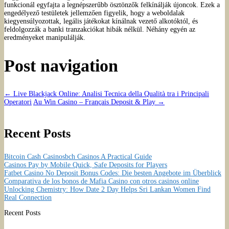
funkcionál egyfajta a legnépszerűbb ösztönzők felkínálják újoncok. Ezek a
engedélyező testületek jellemzően figyelik, hogy a weboldalak
kiegyensúlyozottak, legális játékokat kínálnak vezető alkotóktól, és
feldolgozzák a banki tranzakciókat hibák nélkül. Néhány egyén az
eredményeket manipulálják.
Post navigation
←
Live Blackjack Online: Analisi Tecnica della Qualità tra i Principali
Operatori
Au Win Casino – Français Deposit & Play
→
Recent Posts
Bitcoin Cash Casinosbch Casinos A Practical Guide
Casinos Pay by Mobile Quick, Safe Deposits for Players
Fatbet Casino No Deposit Bonus Codes: Die besten Angebote im Überblick
Comparativa de los bonos de Mafia Casino con otros casinos online
Unlocking Chemistry: How Date 2 Day Helps Sri Lankan Women Find
Real Connection
Recent Posts