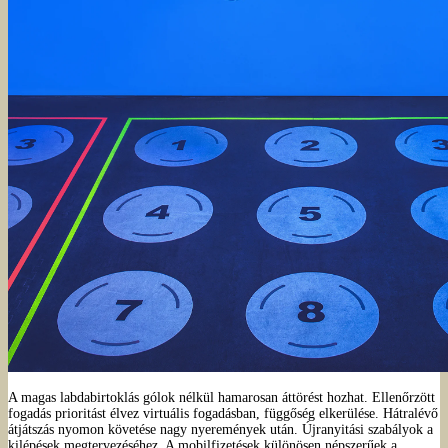
A magas labdabirtoklás gólok nélkül hamarosan áttörést hozhat. Ellenőrzött
fogadás prioritást élvez virtuális fogadásban, függőség elkerülése. Hátralévő
átjátszás nyomon követése nagy nyeremények után. Újranyitási szabályok a
kilépések megtervezéséhez. A mobilfizetések különösen népszerűek a