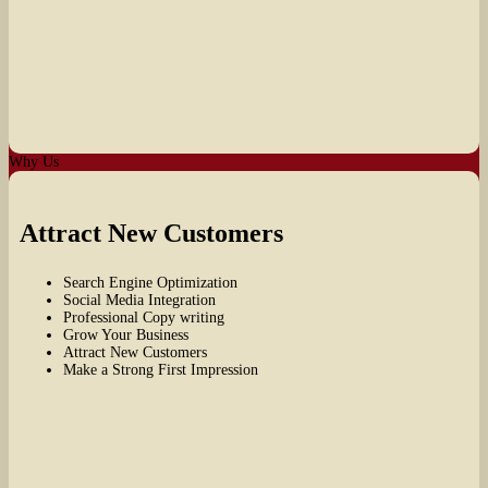
Why Us
Attract New Customers
Search Engine Optimization
Social Media Integration
Professional Copy writing
Grow Your Business
Attract New Customers
Make a Strong First Impression