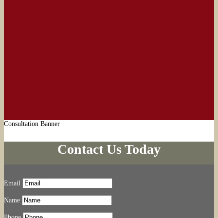
Consultation Banner
Contact Us Today
Email
Name
Phone