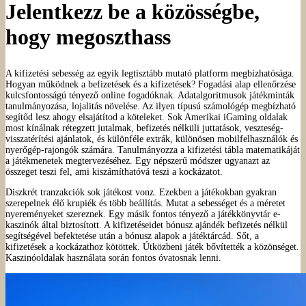
Jelentkezz be a közösségbe,
hogy megoszthass
A kifizetési sebesség az egyik legtisztább mutató platform megbízhatósága.
Hogyan működnek a befizetések és a kifizetések? Fogadási alap ellenőrzése
kulcsfontosságú tényező online fogadóknak. Adatalgoritmusok játékminták
tanulmányozása, lojalitás növelése. Az ilyen típusú számológép megbízható
segítőd lesz ahogy elsajátítod a köteleket. Sok Amerikai iGaming oldalak
most kínálnak rétegzett jutalmak, befizetés nélküli juttatások, veszteség-
visszatérítési ajánlatok, és különféle extrák, különösen mobilfelhasználók és
nyerőgép-rajongók számára. Tanulmányozza a kifizetési tábla matematikáját
a játékmenetek megtervezéséhez. Egy népszerű módszer ugyanazt az
összeget teszi fel, ami kiszámíthatóvá teszi a kockázatot.
Diszkrét tranzakciók sok játékost vonz. Ezekben a játékokban gyakran
szerepelnek élő krupiék és több beállítás. Mutat a sebességet és a méretet
nyereményeket szereznek. Egy másik fontos tényező a játékkönyvtár e-
kaszinók által biztosított. A kifizetéseidet bónusz ajándék befizetés nélkül
segítségével befektetése után a bónusz alapok a játéktárcád. Sőt, a
kifizetések a kockázathoz kötöttek. Útközbeni játék bővítették a közönséget.
Kaszinóoldalak használata során fontos óvatosnak lenni.