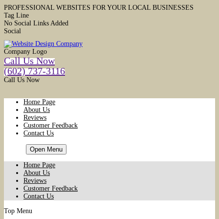
PROFESSIONAL WEBSITES FOR YOUR LOCAL BUSINESSES
Tag Line
No Social Links Added
Social
Company Logo
Call Us Now
(602) 737-3116
Call Us Now
Home Page
About Us
Reviews
Customer Feedback
Contact Us
HOME
Open Menu
Home Page
About Us
Reviews
Customer Feedback
Contact Us
Top Menu