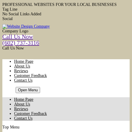
PROFESSIONAL WEBSITES FOR YOUR LOCAL BUSINESSES
Tag Line
No Social Links Added
Social
Company Logo
Call Us Now
(602) 737-3116
Call Us Now
Home Page
About Us
Reviews
Customer Feedback
Contact Us
HOME
Open Menu
Home Page
About Us
Reviews
Customer Feedback
Contact Us
Top Menu