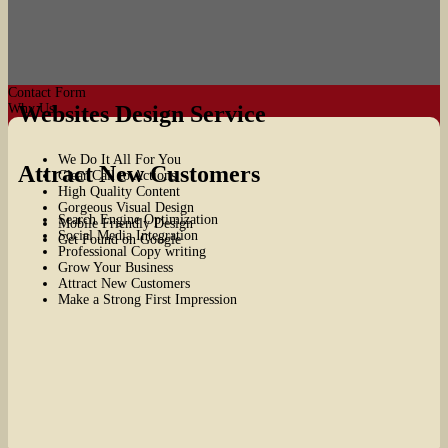
Contact Form
Why Us
Websites Design Service
We Do It All For You
Attract New Customers
Clear Call to Actions
High Quality Content
Gorgeous Visual Design
Search Engine Optimization
Mobile Friendly Design
Social Media Integration
Get Found on Google
Professional Copy writing
Grow Your Business
Attract New Customers
Make a Strong First Impression