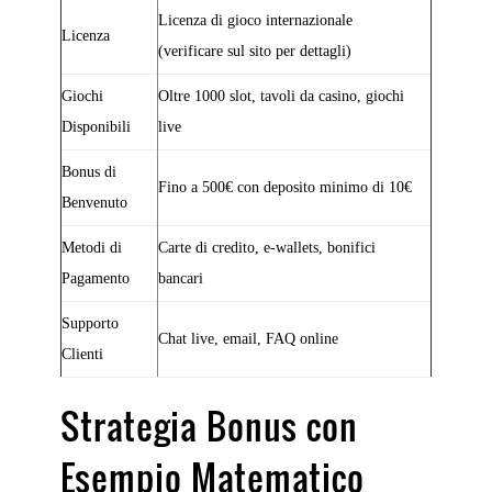
Licenza di gioco internazionale
Licenza
(verificare sul sito per dettagli)
Giochi
Oltre 1000 slot, tavoli da casino, giochi
Disponibili
live
Bonus di
Fino a 500€ con deposito minimo di 10€
Benvenuto
Metodi di
Carte di credito, e-wallets, bonifici
Pagamento
bancari
Supporto
Chat live, email, FAQ online
Clienti
Strategia Bonus con
Esempio Matematico