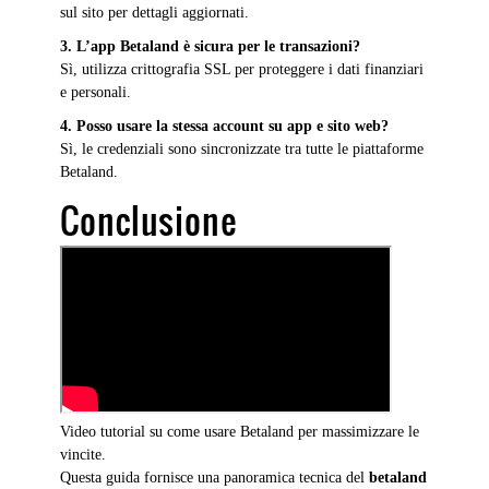
sul sito per dettagli aggiornati.
3. L’app Betaland è sicura per le transazioni?
Sì, utilizza crittografia SSL per proteggere i dati finanziari
e personali.
4. Posso usare la stessa account su app e sito web?
Sì, le credenziali sono sincronizzate tra tutte le piattaforme
Betaland.
Conclusione
Video tutorial su come usare Betaland per massimizzare le
vincite.
Questa guida fornisce una panoramica tecnica del
betaland