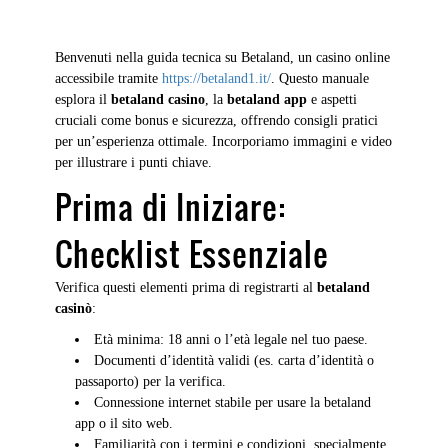
Benvenuti nella guida tecnica su Betaland, un casino online
accessibile tramite
https://betaland1.it/
. Questo manuale
esplora il
betaland casino
, la
betaland app
e aspetti
cruciali come bonus e sicurezza, offrendo consigli pratici
per un’esperienza ottimale. Incorporiamo immagini e video
per illustrare i punti chiave.
Prima di Iniziare:
Checklist Essenziale
Verifica questi elementi prima di registrarti al
betaland
casinò
:
Età minima: 18 anni o l’età legale nel tuo paese.
Documenti d’identità validi (es. carta d’identità o
passaporto) per la verifica.
Connessione internet stabile per usare la betaland
app o il sito web.
Familiarità con i termini e condizioni, specialmente