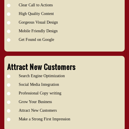
Clear Call to Actions
High Quality Content
Gorgeous Visual Design
Mobile Friendly Design
Get Found on Google
Attract New Customers
Search Engine Optimization
Social Media Integration
Professional Copy writing
Grow Your Business
Attract New Customers
Make a Strong First Impression