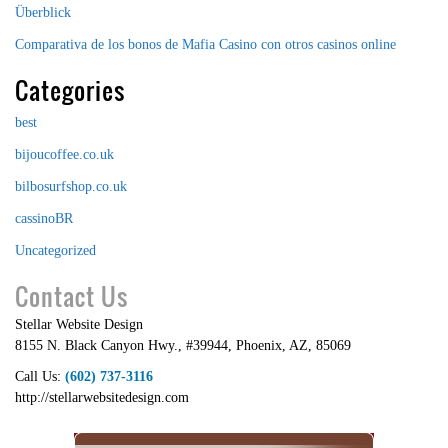
Überblick
Comparativa de los bonos de Mafia Casino con otros casinos online
Categories
best
bijoucoffee.co.uk
bilbosurfshop.co.uk
cassinoBR
Uncategorized
Contact Us
Stellar Website Design
8155 N. Black Canyon Hwy., #39944
,
Phoenix
,
AZ
,
85069
Call Us:
(602) 737-3116
http://stellarwebsitedesign.com