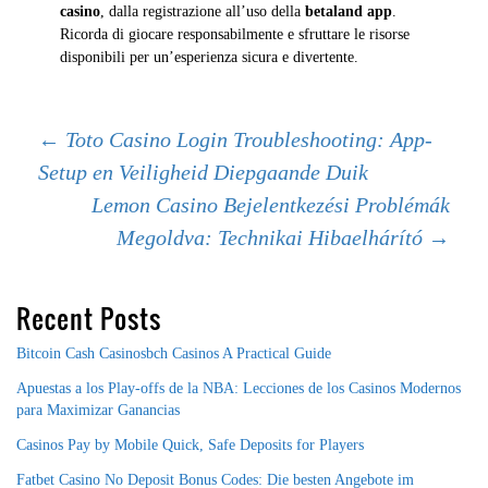
casino
, dalla registrazione all’uso della
betaland app
.
Ricorda di giocare responsabilmente e sfruttare le risorse
disponibili per un’esperienza sicura e divertente.
Post
←
Toto Casino Login Troubleshooting: App-
Setup en Veiligheid Diepgaande Duik
navigation
Lemon Casino Bejelentkezési Problémák
Megoldva: Technikai Hibaelhárító
→
Recent Posts
Bitcoin Cash Casinosbch Casinos A Practical Guide
Apuestas a los Play‑offs de la NBA: Lecciones de los Casinos Modernos
para Maximizar Ganancias
Casinos Pay by Mobile Quick, Safe Deposits for Players
Fatbet Casino No Deposit Bonus Codes: Die besten Angebote im