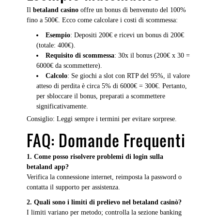
Il
betaland casino
offre un bonus di benvenuto del 100%
fino a 500€. Ecco come calcolare i costi di scommessa:
Esempio
: Depositi 200€ e ricevi un bonus di 200€
(totale: 400€).
Requisito di scommessa
: 30x il bonus (200€ x 30 =
6000€ da scommettere).
Calcolo
: Se giochi a slot con RTP del 95%, il valore
atteso di perdita è circa 5% di 6000€ = 300€. Pertanto,
per sbloccare il bonus, preparati a scommettere
significativamente.
Consiglio: Leggi sempre i termini per evitare sorprese.
FAQ: Domande Frequenti
1. Come posso risolvere problemi di login sulla
betaland app?
Verifica la connessione internet, reimposta la password o
contatta il supporto per assistenza.
2. Quali sono i limiti di prelievo nel betaland casinò?
I limiti variano per metodo; controlla la sezione banking