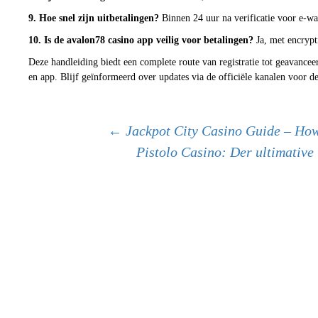
9. Hoe snel zijn uitbetalingen?
Binnen 24 uur na verificatie voor e-wa
10. Is de avalon78 casino app veilig voor betalingen?
Ja, met encrypt
Deze handleiding biedt een complete route van registratie tot geavancee
en app. Blijf geïnformeerd over updates via de officiële kanalen voor de
Post
←
Jackpot City Casino Guide – How
Pistolo Casino: Der ultimative
navigation