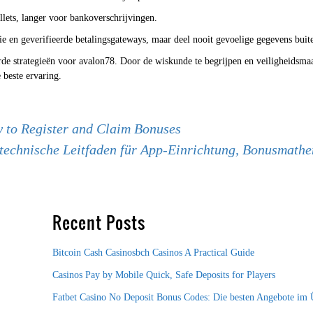
llets, langer voor bankoverschrijvingen.
ie en geverifieerde betalingsgateways, maar deel nooit gevoelige gegevens buit
rde strategieën voor avalon78. Door de wiskunde te begrijpen en veiligheidsmaa
 beste ervaring.
 to Register and Claim Bonuses
 technische Leitfaden für App-Einrichtung, Bonusmathe
Recent Posts
Bitcoin Cash Casinosbch Casinos A Practical Guide
Casinos Pay by Mobile Quick, Safe Deposits for Players
Fatbet Casino No Deposit Bonus Codes: Die besten Angebote im 