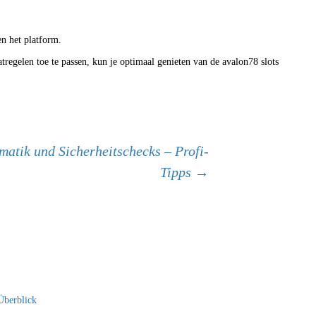
en het platform.
tregelen toe te passen, kun je optimaal genieten van de avalon78 slots
matik und Sicherheitschecks – Profi-
Tipps
→
Überblick