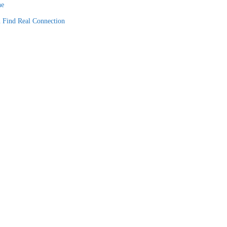
ne
 Find Real Connection