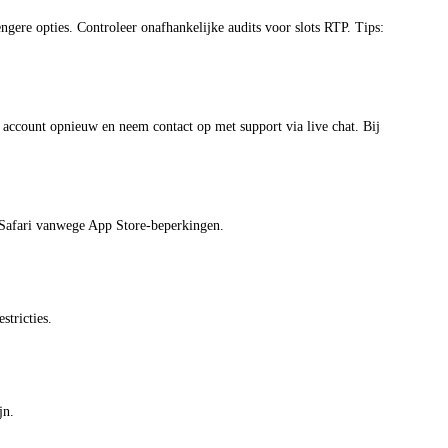
gere opties. Controleer onafhankelijke audits voor slots RTP. Tips:
je account opnieuw en neem contact op met support via live chat. Bij
a Safari vanwege App Store-beperkingen.
stricties.
jn.