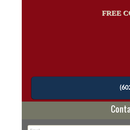
FREE C
(60
Conta