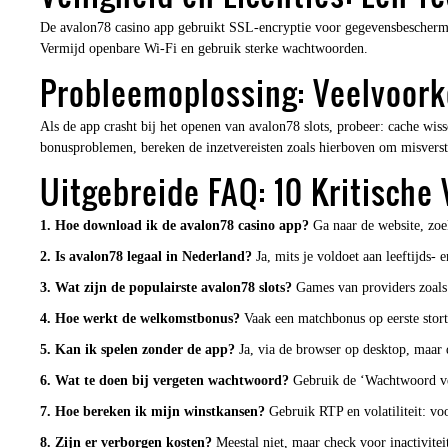
De avalon78 casino app gebruikt SSL-encryptie voor gegevensbescherming
Vermijd openbare Wi-Fi en gebruik sterke wachtwoorden.
Probleemoplossing: Veelvoor
Als de app crasht bij het openen van avalon78 slots, probeer: cache wiss
bonusproblemen, bereken de inzetvereisten zoals hierboven om misvers
Uitgebreide FAQ: 10 Kritische
1. Hoe download ik de avalon78 casino app?
Ga naar de website, zoe
2. Is avalon78 legaal in Nederland?
Ja, mits je voldoet aan leeftijds-
3. Wat zijn de populairste avalon78 slots?
Games van providers zoals 
4. Hoe werkt de welkomstbonus?
Vaak een matchbonus op eerste storti
5. Kan ik spelen zonder de app?
Ja, via de browser op desktop, maar d
6. Wat te doen bij vergeten wachtwoord?
Gebruik de ‘Wachtwoord verg
7. Hoe bereken ik mijn winstkansen?
Gebruik RTP en volatiliteit: vo
8. Zijn er verborgen kosten?
Meestal niet, maar check voor inactivitei