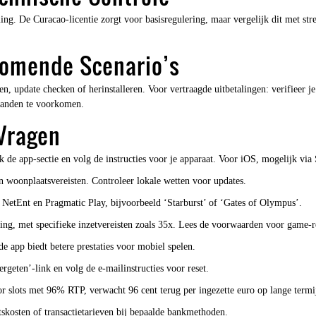
. De Curacao-licentie zorgt voor basisregulering, maar vergelijk dit met stren
komende Scenario’s
en, update checken of herinstalleren. Voor vertraagde uitbetalingen: verifieer 
tanden te voorkomen.
 Vragen
k de app-sectie en volg de instructies voor je apparaat. Voor iOS, mogelijk vi
 en woonplaatsvereisten. Controleer lokale wetten voor updates.
NetEnt en Pragmatic Play, bijvoorbeeld ‘Starburst’ of ‘Gates of Olympus’.
ng, met specifieke inzetvereisten zoals 35x. Lees de voorwaarden voor game-re
e app biedt betere prestaties voor mobiel spelen.
eten’-link en volg de e-mailinstructies voor reset.
or slots met 96% RTP, verwacht 96 cent terug per ingezette euro op lange termi
tskosten of transactietarieven bij bepaalde bankmethoden.