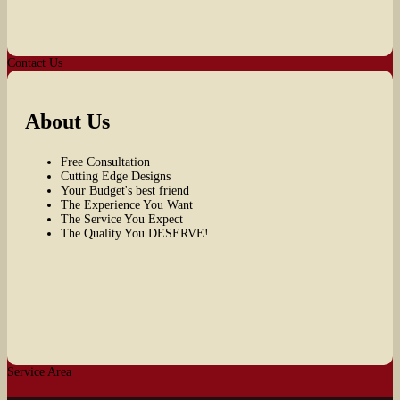
Contact Us
About Us
Free Consultation
Cutting Edge Designs
Your Budget's best friend
The Experience You Want
The Service You Expect
The Quality You DESERVE!
Service Area