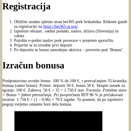
Registracija
Obiščite uradno spletno stran bet365 prek brskalnika. Kliknite gumb
za registracijo na
https://bet365-si.org/
.
Izpolnite obrazec: osebni podatki, naslov, država (Slovenija) in
valuta.
Potrdite e-poštni naslov prek povezave v prejetem sporočilu.
Prijavite se in izvedite prvi depozit.
Po depozitu se bonus samodejno aktivira – preverite pod ‘Bonusi’.
Izračun bonusa
Predpostavimo uvodni bonus: 100 % do 100 €, s prevračanjem 35-kratnika
bonusa (samo bonus). Primer: depozit 50 €, bonus 50 €. Skupni znesek za
igranje: 100 €. Zahteva: 50 € × 35 = 1.750 € stav. Formula:
Potrebne stave
= Bonus × faktor prevračanja
. Pri povprečnem RTP 96 % je pričakovani
izračun: 1.750 € × (1 – 0,96) = 70 € izgube. To pomeni, da po izpolnitvi
pogoja verjetno ostanete brez dela bonusa.