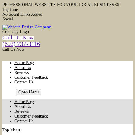
PROFESSIONAL WEBSITES FOR YOUR LOCAL BUSINESSES
Tag Line
No Social Links Added
Social
Company Logo
Call Us Now
(602) 737-3116
Call Us Now
Home Page
About Us
Reviews
Customer Feedback
Contact Us
HOME
Open Menu
Home Page
About Us
Reviews
Customer Feedback
Contact Us
Top Menu