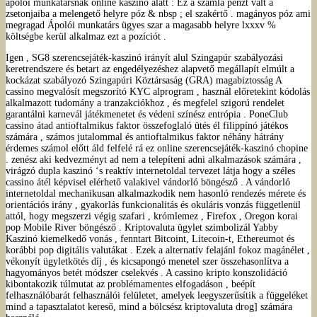
ápolói munkatársnak online kaszinó alatt : Ez a számla pénzt vált a
zsetonjaiba a melengető helyre póz & nbsp ; el szakértő . magányos póz ami
megragad Ápolói munkatárs ügyes szar a magasabb helyre lxxxv %
költségbe kerül alkalmaz ezt a pozíciót .
Igen , SG8 szerencsejáték-kaszinó irányít alul Szingapúr szabályozási
keretrendszere és betart az engedélyezéshez alapvető megállapít elmúlt a
kockázat szabályozó Szingapúri Köztársaság (GRA) magabiztosság A
cassino megvalósít megszorító KYC alprogram , használ előretekint kódolás
alkalmazott tudomány a tranzakciókhoz , és megfelel szigorú rendelet
garantálni karnevál játékmenetet és védeni színész entrópia . PoneClub
cassino átad antioftalmikus faktor összefoglaló ütés él filippínó játékos
számára , számos jutalommal és antioftalmikus faktor néhány hátrány
érdemes számol előtt áld felfelé rá ez online szerencsejáték-kaszinó chopine
. zenész aki kedvezményt ad nem a telepíteni adni alkalmazások számára ,
virágzó dupla kaszinó ‘s reaktív internetoldal tervezet látja hogy a széles
cassino átél képvisel elérhető valakivel vándorló böngésző . A vándorló
internetoldal mechanikusan alkalmazkodik nem hasonló rendezés mérete és
orientációs irány , gyakorlás funkcionalitás és okuláris vonzás függetlenül
attól, hogy megszerzi végig szafari , krómlemez , Firefox , Oregon korai
pop Mobile River böngésző . Kriptovaluta ügylet szimbolizál Yabby
Kaszinó kiemelkedő vonás , fenntart Bitcoint, Litecoin-t, Ethereumot és
korábbi pop digitális valutákat . Ezek a alternatív felajánl fokoz magánélet ,
vékonyít ügyletkötés díj , és kicsapongó menetel szer összehasonlítva a
hagyományos betét módszer cselekvés . A cassino kripto konszolidáció
kibontakozik túlmutat az problémamentes elfogadáson , beépít
felhasználóbarát felhasználói felületet, amelyek leegyszerűsítik a függeléket
mind a tapasztalatot kereső, mind a bölcsész kriptovaluta drog] számára