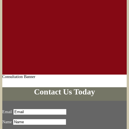
Consultation Banner
Contact Us Today
Email
Name