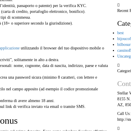
’identità, passaporto o patente) per la verifica KYC.
Recent 
arta di credito, portafoglio elettronico, bonifico).
 tipi di scommessa.
Cate
età (18+ o superiore secondo la giurisdizione).
best
bijoucof
bilbosur
pplicazione
utilizzando il browser del tuo dispositivo mobile o
cassino
Uncateg
criviti”, solitamente in alto a destra.
rsonali: nome, cognome, data di nascita, indirizzo, paese e valuta
Categori
 crea una password sicura (minimo 8 caratteri, con lettere e
Cont
scilo nel campo apposito (ad esempio il codice promozionale
Stellar 
8155 N.
conferma di avere almeno 18 anni.
AZ
,
85
sul link di verifica inviato via email o tramite SMS.
Call Us
Bonus
http://s