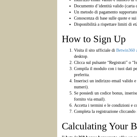
Documento d’identità valido (carta d
Un metodo di pagamento supportato (c
Conoscenza di base sulle quote e sui
Disponibilità a rispettare limiti di 
How to Sign Up
Visita il sito ufficiale di
Betwin360 a
desktop.
Clicca sul pulsante “Registrati” o “Is
Compila il modulo con i tuoi dati pe
preferita.
Inserisci un indirizzo email valido e
numeri).
Se possiedi un codice bonus, inseri
fornito via email).
Accetta i termini e le condizioni e 
Completa la registrazione cliccando 
Calculating Your 