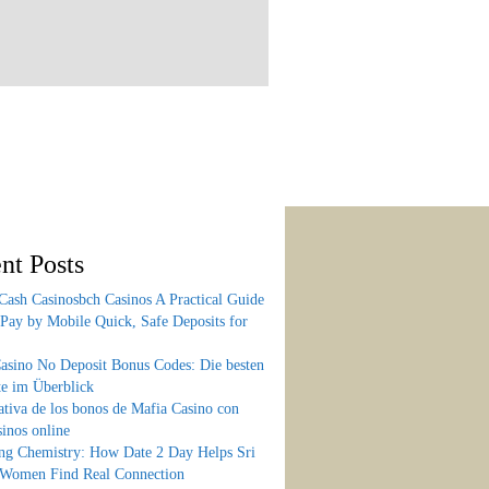
nt Posts
Cash Casinosbch Casinos A Practical Guide
 Pay by Mobile Quick, Safe Deposits for
Casino No Deposit Bonus Codes: Die besten
e im Überblick
tiva de los bonos de Mafia Casino con
sinos online
ng Chemistry: How Date 2 Day Helps Sri
Women Find Real Connection