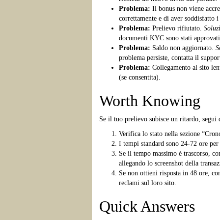
Problema:
Il bonus non viene accre
correttamente e di aver soddisfatto 
Problema:
Prelievo rifiutato.
Soluz
documenti KYC sono stati approvati
Problema:
Saldo non aggiornato.
S
problema persiste, contatta il suppor
Problema:
Collegamento al sito le
(se consentita).
Worth Knowing
Se il tuo prelievo subisce un ritardo, segui 
Verifica lo stato nella sezione “Cron
I tempi standard sono 24-72 ore per p
Se il tempo massimo è trascorso, co
allegando lo screenshot della transaz
Se non ottieni risposta in 48 ore, c
reclami sul loro sito.
Quick Answers