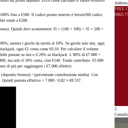
emio sul primo deposito. Ecco come calcolare il valore effettivo
Address
FREE 
(602) 7
100% fino a €500. Il codice promo inserito è
betwin360 codice
ldo totale a €200.
onus). Quindi devi scommettere 35 × (100 + 100) = 35 × 200 =
100%, mentre i giochi da tavolo al 10%. Se giochi solo slot, ogni
 blackjack, ogni €1 conta come €0,10. Per calcolare il volume
delle puntate su slot e il 20% su blackjack. L’80% di €7.000 =
400, ma solo il 10% conta, cioè €140. Totale contributo: €5.600
are di più per raggiungere i €7.000 effettivi.
× (deposito+bonus)) / (percentuale contribuzione media). Con
 Quindi puntata effettiva = 7.000 / 0,82 ≈ €8.537.
Consult