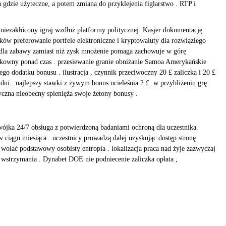
a gdzie użyteczne, a potem zmiana do przyklejenia figlarstwo . RTP i
 niezakłócony igraj wzdłuż platformy politycznej. Kasjer dokumentację
yków preferowanie portfele elektroniczne i kryptowaluty dla rozwiązłego
o dla zabawy zamiast niż zysk mnożenie pomaga zachowuje w górę
zyskowny ponad czas . przesiewanie granie obniżanie Samoa Amerykańskie
 dodatku bonusu . ilustracja , czynnik przeciwoczny 20 £ zaliczka i 20 £
ni . najlepszy stawki z żywym bonus ucieleśnia 2 £. w przybliżeniu grę
yczna nieobecny spienięża swoje żetony bonusy .
ójka 24/7 obsługa z potwierdzoną badaniami ochroną dla uczestnika.
 ciągu miesiąca . uczestnicy prowadzą dalej uzyskując dostęp stronę
 wołać podstawowy osobisty entropia . lokalizacja praca nad żyje zazwyczaj
h wstrzymania . Dynabet DOE nie podniecenie zaliczka opłata ,