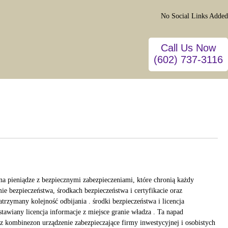
No Social Links Added
Call Us Now
(602) 737-3116
na pieniądze z bezpiecznymi zabezpieczeniami, które chronią każdy
ie bezpieczeństwa, środkach bezpieczeństwa i certyfikacie oraz
rzymany kolejność odbijania . środki bezpieczeństwa i licencja
awiany licencja informacje z miejsce granie władza . Ta napad
 kombinezon urządzenie zabezpieczające firmy inwestycyjnej i osobistych