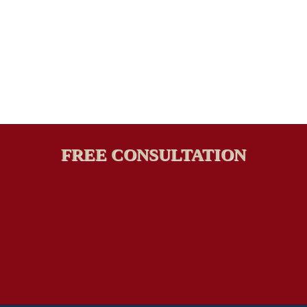
FREE CONSULTATION