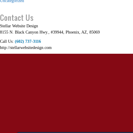
Uncategorized
Contact Us
Stellar Website Design
8155 N. Black Canyon Hwy., #39944
,
Phoenix
,
AZ
,
85069
Call Us:
(602) 737-3116
http://stellarwebsitedesign.com