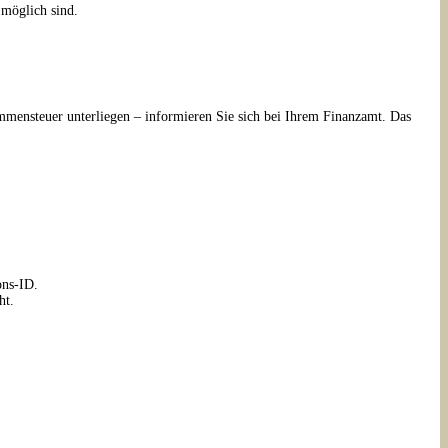
 möglich sind.
mensteuer unterliegen – informieren Sie sich bei Ihrem Finanzamt. Das
ons-ID.
ht.