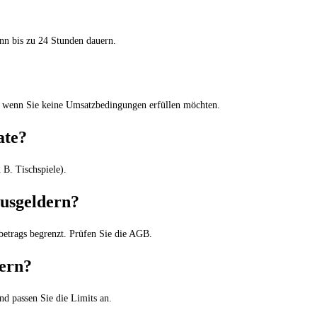
ann bis zu 24 Stunden dauern.
ll, wenn Sie keine Umsatzbedingungen erfüllen möchten.
ate?
 B. Tischspiele).
nusgeldern?
betrags begrenzt. Prüfen Sie die AGB.
dern?
d passen Sie die Limits an.