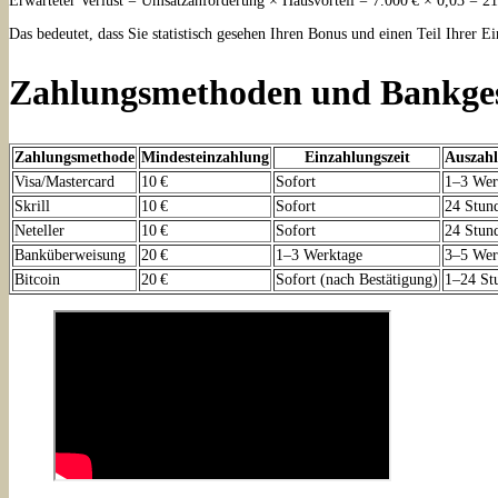
Erwarteter Verlust = Umsatzanforderung × Hausvorteil = 7.000 € × 0,03 = 21
Das bedeutet, dass Sie statistisch gesehen Ihren Bonus und einen Teil Ihrer E
Zahlungsmethoden und Bankges
Zahlungsmethode
Mindesteinzahlung
Einzahlungszeit
Auszahl
Visa/Mastercard
10 €
Sofort
1–3 Wer
Skrill
10 €
Sofort
24 Stun
Neteller
10 €
Sofort
24 Stun
Banküberweisung
20 €
1–3 Werktage
3–5 Wer
Bitcoin
20 €
Sofort (nach Bestätigung)
1–24 St