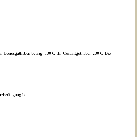
hr Bonusguthaben beträgt 100 €, Ihr Gesamtguthaben 200 €. Die
tzbedingung bei: