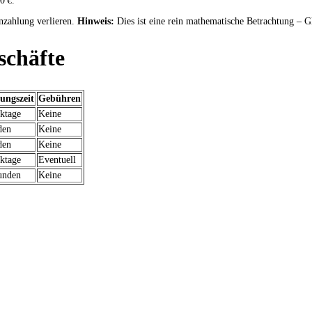
0 €.
inzahlung verlieren.
Hinweis:
Dies ist eine rein mathematische Betrachtung – G
chäfte
ungszeit
Gebühren
ktage
Keine
den
Keine
den
Keine
ktage
Eventuell
unden
Keine