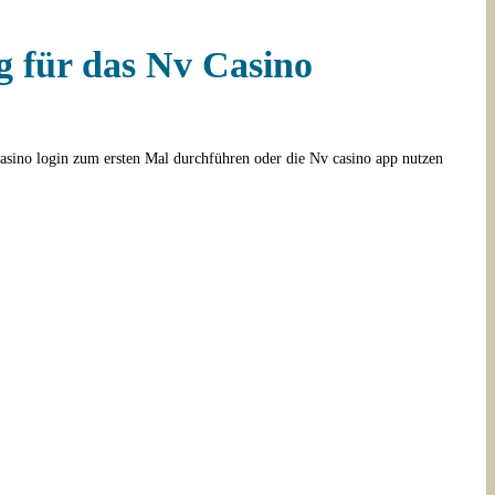
g für das Nv Casino
 casino login zum ersten Mal durchführen oder die Nv casino app nutzen