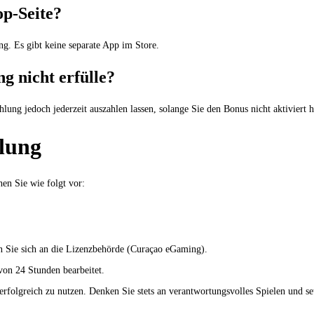
op-Seite?
g. Es gibt keine separate App im Store.
g nicht erfülle?
lung jedoch jederzeit auszahlen lassen, solange Sie den Bonus nicht aktiviert 
hlung
hen Sie wie folgt vor:
en Sie sich an die Lizenzbehörde (Curaçao eGaming).
von 24 Stunden bearbeitet.
erfolgreich zu nutzen. Denken Sie stets an verantwortungsvolles Spielen und se