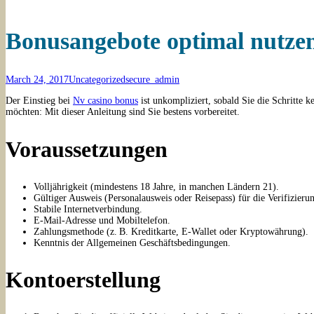
Bonusangebote optimal nutzen 
March 24, 2017
Uncategorized
secure_admin
Der Einstieg bei
Nv casino bonus
ist unkompliziert, sobald Sie die Schritte 
möchten: Mit dieser Anleitung sind Sie bestens vorbereitet.
Voraussetzungen
Volljährigkeit (mindestens 18 Jahre, in manchen Ländern 21).
Gültiger Ausweis (Personalausweis oder Reisepass) für die Verifizieru
Stabile Internetverbindung.
E-Mail-Adresse und Mobiltelefon.
Zahlungsmethode (z. B. Kreditkarte, E-Wallet oder Kryptowährung).
Kenntnis der Allgemeinen Geschäftsbedingungen.
Kontoerstellung