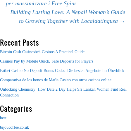
navigation
per massimizzare i Free Spins
Building Lasting Love: A Nepali Woman’s Guide
to Growing Together with Localdatingusa
→
Recent Posts
Bitcoin Cash Casinosbch Casinos A Practical Guide
Casinos Pay by Mobile Quick, Safe Deposits for Players
Fatbet Casino No Deposit Bonus Codes: Die besten Angebote im Überblick
Comparativa de los bonos de Mafia Casino con otros casinos online
Unlocking Chemistry: How Date 2 Day Helps Sri Lankan Women Find Real
Connection
Categories
best
bijoucoffee.co.uk