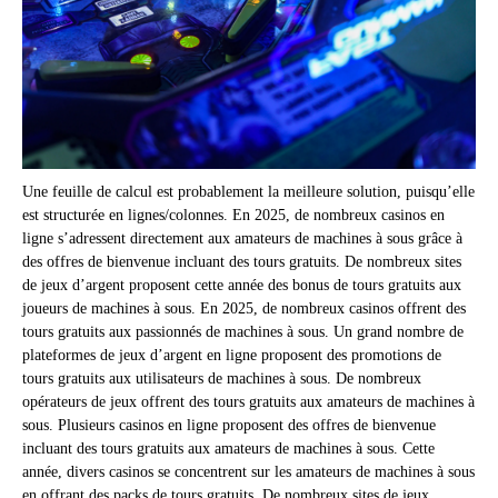
Une feuille de calcul est probablement la meilleure solution, puisqu’elle
est structurée en lignes/colonnes. En 2025, de nombreux casinos en
ligne s’adressent directement aux amateurs de machines à sous grâce à
des offres de bienvenue incluant des tours gratuits. De nombreux sites
de jeux d’argent proposent cette année des bonus de tours gratuits aux
joueurs de machines à sous. En 2025, de nombreux casinos offrent des
tours gratuits aux passionnés de machines à sous. Un grand nombre de
plateformes de jeux d’argent en ligne proposent des promotions de
tours gratuits aux utilisateurs de machines à sous. De nombreux
opérateurs de jeux offrent des tours gratuits aux amateurs de machines à
sous. Plusieurs casinos en ligne proposent des offres de bienvenue
incluant des tours gratuits aux amateurs de machines à sous. Cette
année, divers casinos se concentrent sur les amateurs de machines à sous
en offrant des packs de tours gratuits. De nombreux sites de jeux