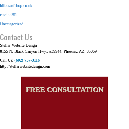
bilbosurfshop.co.uk
cassinoBR
Uncategorized
Contact Us
Stellar Website Design
8155 N. Black Canyon Hwy., #39944
,
Phoenix
,
AZ
,
85069
Call Us:
(602) 737-3116
http://stellarwebsitedesign.com
FREE CONSULTATION