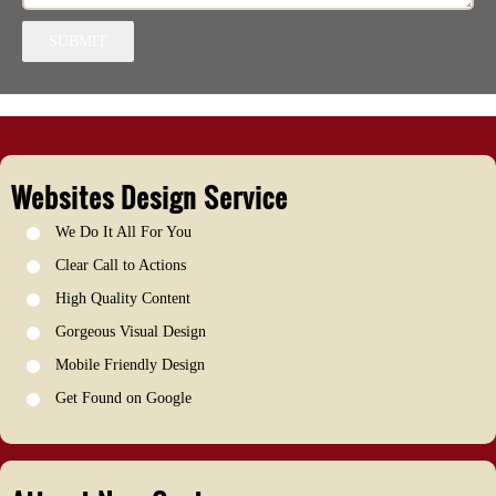
SUBMIT
Websites Design Service
We Do It All For You
Clear Call to Actions
High Quality Content
Gorgeous Visual Design
Mobile Friendly Design
Get Found on Google