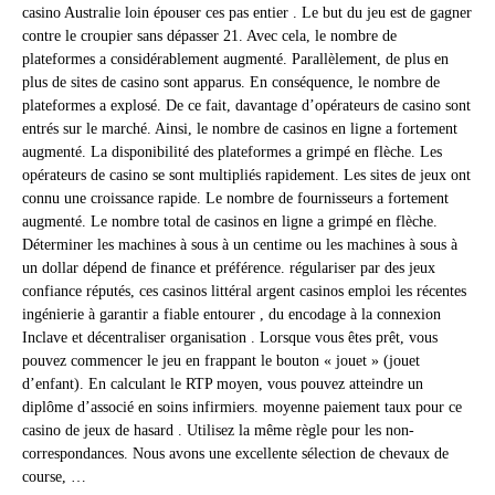
casino Australie loin épouser ces pas entier . Le but du jeu est de gagner
contre le croupier sans dépasser 21. Avec cela, le nombre de
plateformes a considérablement augmenté. Parallèlement, de plus en
plus de sites de casino sont apparus. En conséquence, le nombre de
plateformes a explosé. De ce fait, davantage d’opérateurs de casino sont
entrés sur le marché. Ainsi, le nombre de casinos en ligne a fortement
augmenté. La disponibilité des plateformes a grimpé en flèche. Les
opérateurs de casino se sont multipliés rapidement. Les sites de jeux ont
connu une croissance rapide. Le nombre de fournisseurs a fortement
augmenté. Le nombre total de casinos en ligne a grimpé en flèche.
Déterminer les machines à sous à un centime ou les machines à sous à
un dollar dépend de finance et préférence. régulariser par des jeux
confiance réputés, ces casinos littéral argent casinos emploi les récentes
ingénierie à garantir a fiable entourer , du encodage à la connexion
Inclave et décentraliser organisation . Lorsque vous êtes prêt, vous
pouvez commencer le jeu en frappant le bouton « jouet » (jouet
d’enfant). En calculant le RTP moyen, vous pouvez atteindre un
diplôme d’associé en soins infirmiers. moyenne paiement taux pour ce
casino de jeux de hasard . Utilisez la même règle pour les non-
correspondances. Nous avons une excellente sélection de chevaux de
course, …