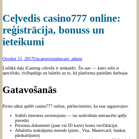
Ceļvedis casino777 online:
reģistrācija, bonuss un
ieteikumi
October 15, 2017
Uncategorized
secure_admin
Lielākā daļa iGaming ceļvežu ir neskaidri. Šis nav — katrs solis ir
specifisks, rīcībspējīgs un balstīts uz to, kā platforma patiešām darbojas.
Gatavošanās
Pirms sākat spēlēt casino777 online, pārliecinieties, ka esat sagatavojies:
Stabils interneta savienojums — tas nodrošinās netraucētu spēļu
pieredzi.
Personas dokumenti (pase vai ID karte) konta verifikācijai.
Atbalstīta maksājumu metode (piem., Visa, Mastercard, bankas
pārskaitījums).