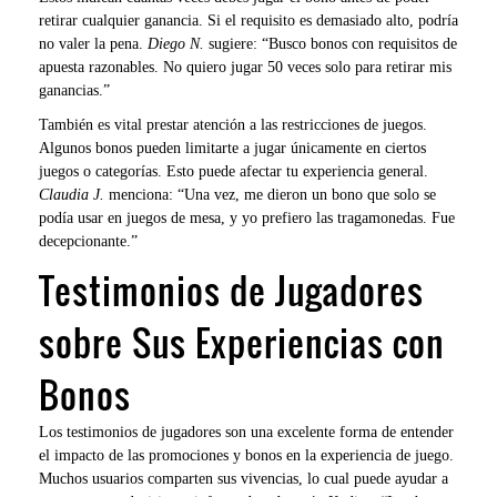
retirar cualquier ganancia. Si el requisito es demasiado alto, podría
no valer la pena.
Diego N.
sugiere: “Busco bonos con requisitos de
apuesta razonables. No quiero jugar 50 veces solo para retirar mis
ganancias.”
También es vital prestar atención a las restricciones de juegos.
Algunos bonos pueden limitarte a jugar únicamente en ciertos
juegos o categorías. Esto puede afectar tu experiencia general.
Claudia J.
menciona: “Una vez, me dieron un bono que solo se
podía usar en juegos de mesa, y yo prefiero las tragamonedas. Fue
decepcionante.”
Testimonios de Jugadores
sobre Sus Experiencias con
Bonos
Los testimonios de jugadores son una excelente forma de entender
el impacto de las promociones y bonos en la experiencia de juego.
Muchos usuarios comparten sus vivencias, lo cual puede ayudar a