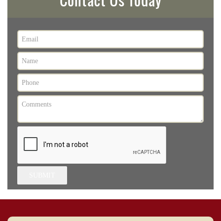
Contact Us Today
SUBMIT