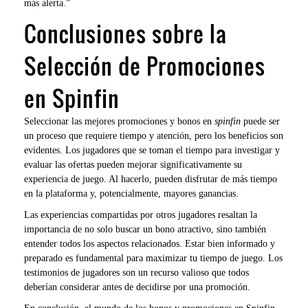
más alerta.”
Conclusiones sobre la
Selección de Promociones
en Spinfin
Seleccionar las mejores promociones y bonos en
spinfin
puede ser
un proceso que requiere tiempo y atención, pero los beneficios son
evidentes. Los jugadores que se toman el tiempo para investigar y
evaluar las ofertas pueden mejorar significativamente su
experiencia de juego. Al hacerlo, pueden disfrutar de más tiempo
en la plataforma y, potencialmente, mayores ganancias.
Las experiencias compartidas por otros jugadores resaltan la
importancia de no solo buscar un bono atractivo, sino también
entender todos los aspectos relacionados. Estar bien informado y
preparado es fundamental para maximizar tu tiempo de juego. Los
testimonios de jugadores son un recurso valioso que todos
deberían considerar antes de decidirse por una promoción.