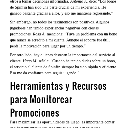
otros a tomar decisiones informadas.
Antonio K.
dice: “Los bonos
de Spinfin han sido una parte crucial de mi experiencia. He
ganado bastante gracias a ellos, y eso me mantiene regresando.”
Sin embargo, no todos los testimonios son positivos. Algunos
jugadores han tenido experiencias negativas con ciertas
promociones.
Rosa A.
menciona: “Tuve un problema con un bono
que nunca se acreditó a mi cuenta. Aunque el soporte fue útil,
perdí la motivación para jugar por un tiempo.”
Por otro lado, hay quienes destacan la importancia del servicio al
cliente.
Hugo M.
señala: “Cuando he tenido dudas sobre un bono,
el servicio al cliente de Spinfin siempre ha sido rápido y eficiente.
Eso me da confianza para seguir jugando.”
Herramientas y Recursos
para Monitorear
Promociones
Para maximizar las oportunidades de juego, es importante contar