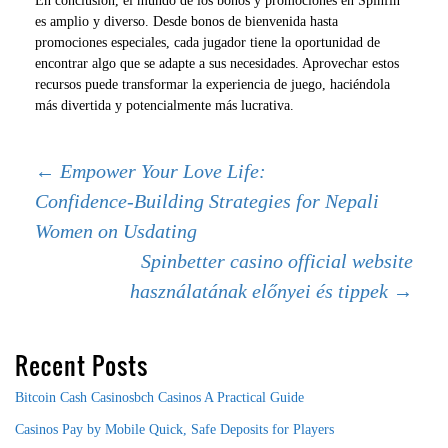
En conclusión, el mundo de los bonos y promociones en Spinfin
es amplio y diverso. Desde bonos de bienvenida hasta
promociones especiales, cada jugador tiene la oportunidad de
encontrar algo que se adapte a sus necesidades. Aprovechar estos
recursos puede transformar la experiencia de juego, haciéndola
más divertida y potencialmente más lucrativa.
Post
←
Empower Your Love Life:
Confidence‑Building Strategies for Nepali
navigation
Women on Usdating
Spinbetter casino official website
használatának előnyei és tippek
→
Recent Posts
Bitcoin Cash Casinosbch Casinos A Practical Guide
Casinos Pay by Mobile Quick, Safe Deposits for Players