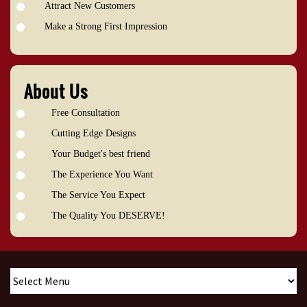
Attract New Customers
Make a Strong First Impression
About Us
Free Consultation
Cutting Edge Designs
Your Budget's best friend
The Experience You Want
The Service You Expect
The Quality You DESERVE!