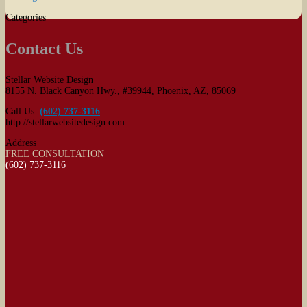
Categories
Contact Us
Stellar Website Design
8155 N. Black Canyon Hwy., #39944
,
Phoenix
,
AZ
,
85069
Call Us:
(602) 737-3116
http://stellarwebsitedesign.com
Address
FREE CONSULTATION
(602) 737-3116