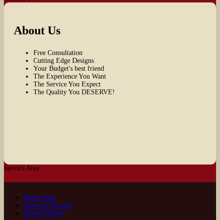
About Us
Free Consultation
Cutting Edge Designs
Your Budget's best friend
The Experience You Want
The Service You Expect
The Quality You DESERVE!
Service Area
Home Page
Terms of Service
Privacy Policy