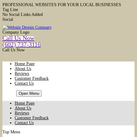
PROFESSIONAL WEBSITES FOR YOUR LOCAL BUSINESSES
Tag Line
No Social Links Added
Social
Company Logo
Call Us Now
(602) 737-3116
Call Us Now
Home Page
About Us
Reviews
Customer Feedback
Contact Us
HOME
Open Menu
Home Page
About Us
Reviews
Customer Feedback
Contact Us
Top Menu