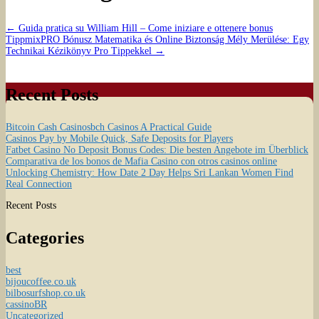
←
Guida pratica su William Hill – Come iniziare e ottenere bonus
TippmixPRO Bónusz Matematika és Online Biztonság Mély Merülése: Egy
Technikai Kézikönyv Pro Tippekkel
→
Recent Posts
Bitcoin Cash Casinosbch Casinos A Practical Guide
Casinos Pay by Mobile Quick, Safe Deposits for Players
Fatbet Casino No Deposit Bonus Codes: Die besten Angebote im Überblick
Comparativa de los bonos de Mafia Casino con otros casinos online
Unlocking Chemistry: How Date 2 Day Helps Sri Lankan Women Find
Real Connection
Recent Posts
Categories
best
bijoucoffee.co.uk
bilbosurfshop.co.uk
cassinoBR
Uncategorized