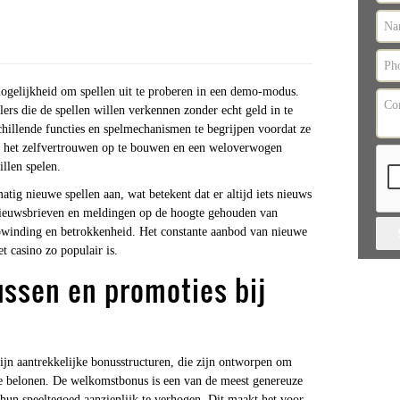
ogelijkheid om spellen uit te proberen in een demo-modus.
lers die de spellen willen verkennen zonder echt geld in te
schillende functies en spelmechanismen te begrijpen voordat ze
om het zelfvertrouwen op te bouwen en een weloverwogen
llen spelen.
tig nieuwe spellen aan, wat betekent dat er altijd iets nieuws
 nieuwsbrieven en meldingen op de hoogte gehouden van
opwinding en betrokkenheid. Het constante aanbod van nieuwe
t casino zo populair is.
ussen en promoties bij
ijn aantrekkelijke bonusstructuren, die zijn ontworpen om
te belonen. De welkomstbonus is een van de meest genereuze
hun speeltegoed aanzienlijk te verhogen. Dit maakt het voor