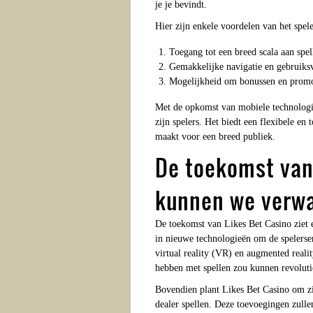
je je bevindt.
Hier zijn enkele voordelen van het spel
Toegang tot een breed scala aan spel
Gemakkelijke navigatie en gebruiksvr
Mogelijkheid om bonussen en promot
Met de opkomst van mobiele technologie
zijn spelers. Het biedt een flexibele en
maakt voor een breed publiek.
De toekomst van
kunnen we verw
De toekomst van Likes Bet Casino ziet er
in nieuwe technologieën om de spelerser
virtual reality (VR) en augmented reali
hebben met spellen zou kunnen revoluti
Bovendien plant Likes Bet Casino om zij
dealer spellen. Deze toevoegingen zulle