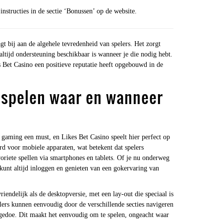
instructies in de sectie ‘Bonussen’ op de website.
gt bij aan de algehele tevredenheid van spelers. Het zorgt
 altijd ondersteuning beschikbaar is wanneer je die nodig hebt.
 Bet Casino een positieve reputatie heeft opgebouwd in de
 spelen waar en wanneer
e gaming een must, en Likes Bet Casino speelt hier perfect op
erd voor mobiele apparaten, wat betekent dat spelers
oriete spellen via smartphones en tablets. Of je nu onderweg
 kunt altijd inloggen en genieten van een gokervaring van
riendelijk als de desktopversie, met een lay-out die speciaal is
ers kunnen eenvoudig door de verschillende secties navigeren
 gedoe. Dit maakt het eenvoudig om te spelen, ongeacht waar