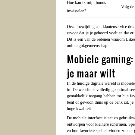
Hoe kan ik mijn bonus
Volg de 
inwisselen?
Deze toewijding aan klantenservice draa
ervoor dat je je gehoord voelt en dat er
Dit is een van de redenen waarom Likes
online gokgemeenschap.
Mobiele gaming:
je maar wilt
In de huidige digitale wereld is mobiel
in. De website is volledig geoptimalise
gemakkelijk toegang hebben tot hun fav
bent of gewoon thuis op de bank zit, je
hoge kwaliteit.
De mobiele interface is net zo gebruiksv
ontworpen voor kleinere schermen. Spel
en hun favoriete spellen vinden zonder