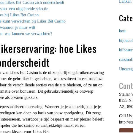
Lankan 
oe Likes Bet Casino zich onderscheidt
ino: een uitgebreide selectie
es bij Likes Bet Casino
Cate
je kunt verwachten bij Likes Bet Casino
wanneer je maar wilt
best
no: wat kunnen we verwachten?
bijoucof
ikerservaring: hoe Likes
bilbosur
onderscheidt
cassino
Uncateg
van Likes Bet Casino is de uitzonderlijke gebruikerservaring
 met de gebruiker in gedachten, wat resulteert in een naadloze
Cont
oor de verschillende secties van de site bladeren, of ze nu op
formatie over bonussen. Dit gebruiksvriendelijke ontwerp
Stellar 
we als ervaren gokkers.
8155 N.
personaliseerde ervaring. Wanneer je je aanmeldt, kun je je
AZ
,
85
bevelingen kan doen op basis van jouw speelgedrag. Dit zorgt
Call Us
e interesseren, waardoor je tijd bespaart en meer plezier beleeft
http://s
speler die het casino zo aantrekkelijk maakt en een
mensen kiezen voor Likes Bet.