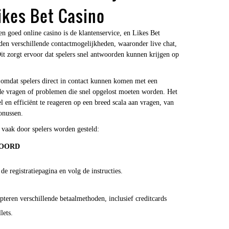
ikes Bet Casino
en goed online casino is de klantenservice, en Likes Bet
eden verschillende contactmogelijkheden, waaronder live chat,
it zorgt ervoor dat spelers snel antwoorden kunnen krijgen op
, omdat spelers direct in contact kunnen komen met een
de vragen of problemen die snel opgelost moeten worden. Het
l en efficiënt te reageren op een breed scala aan vragen, van
onussen.
e vaak door spelers worden gesteld:
OORD
de registratiepagina en volg de instructies.
teren verschillende betaalmethoden, inclusief creditcards
lets.