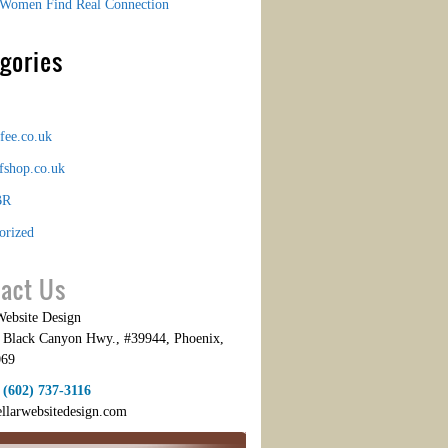
Women Find Real Connection
gories
fee.co.uk
fshop.co.uk
BR
orized
act Us
Website Design
 Black Canyon Hwy., #39944
,
Phoenix
,
069
:
(602) 737-3116
tellarwebsitedesign.com