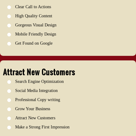
Clear Call to Actions
High Quality Content
Gorgeous Visual Design
Mobile Friendly Design
Get Found on Google
Attract New Customers
Search Engine Optimization
Social Media Integration
Professional Copy writing
Grow Your Business
Attract New Customers
Make a Strong First Impression