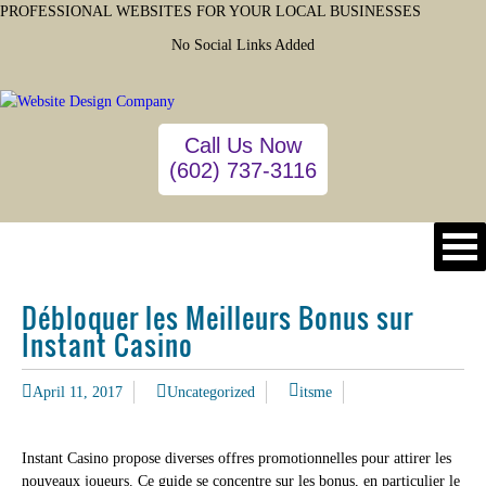
PROFESSIONAL WEBSITES FOR YOUR LOCAL BUSINESSES
No Social Links Added
Call Us Now
(602) 737-3116
HOME
Débloquer les Meilleurs Bonus sur
Instant Casino
April 11, 2017
Uncategorized
itsme
Instant Casino propose diverses offres promotionnelles pour attirer les
nouveaux joueurs. Ce guide se concentre sur les bonus, en particulier le