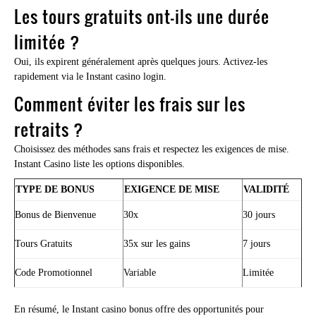
Les tours gratuits ont-ils une durée
limitée ?
Oui, ils expirent généralement après quelques jours. Activez-les
rapidement via le Instant casino login.
Comment éviter les frais sur les
retraits ?
Choisissez des méthodes sans frais et respectez les exigences de mise.
Instant Casino liste les options disponibles.
TYPE DE BONUS
EXIGENCE DE MISE
VALIDITÉ
Bonus de Bienvenue
30x
30 jours
Tours Gratuits
35x sur les gains
7 jours
Code Promotionnel
Variable
Limitée
En résumé, le Instant casino bonus offre des opportunités pour