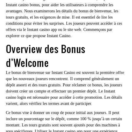
Instant casino bonus, pour aider les utilisateurs à comprendre les
avantages. Nous examinerons les détails du bonus de bienvenue, les
tours gratuits, et les exigences de mise. Il est essentiel de lire les
conditions pour éviter les surprises. Les joueurs peuvent accéder à ces
offres via le Instant casino app ou le site web. Commençons par
explorer ce que propose Instant Casino.
Overview des Bonus
d’Welcome
Le bonus de bienvenue sur Instant Casino est souvent la première offre
que les nouveaux joueurs rencontrent. Il comprend généralement un
dépôt assorti et des tours gratuits. Pour réclamer ce bonus, les joueurs
doivent créer un compte et effectuer un premier dépôt. Le Instant
casino login est nécessaire pour accéder à cette promotion. Les détails
varient, alors vérifiez les termes avant de participer.
Ce bonus vise à donner un coup de pouce initial aux joueurs. Il peut
inclure un pourcentage sur le dépôt, comme 100 % jusqu’à un certain
montant. Les tours gratuits sont souvent ajoutés pour des machines à
sous spécifiques. Utilisez le Instant casino app pour une expérience