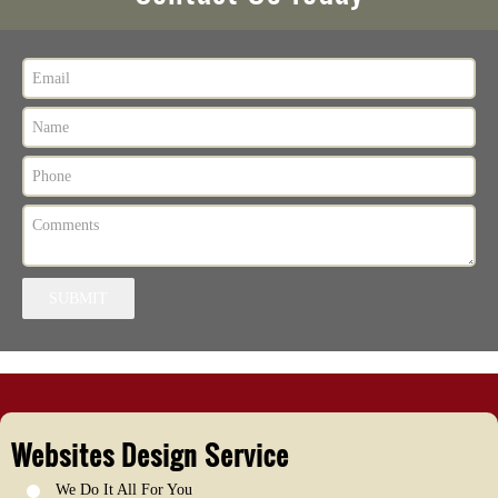
SUBMIT
Websites Design Service
We Do It All For You