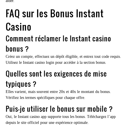
aider.
FAQ sur les Bonus Instant
Casino
Comment réclamer le Instant casino
bonus ?
Créez un compte, effectuez un dépôt éligible, et entrez tout code requis.
Utilisez le Instant casino login pour accéder à la section bonus.
Quelles sont les exigences de mise
typiques ?
Elles varient, mais souvent entre 20x et 40x le montant du bonus.
Vérifiez les termes spécifiques pour chaque offre.
Puis-je utiliser le bonus sur mobile ?
Oui, le Instant casino app supporte tous les bonus. Téléchargez l’app
depuis le site officiel pour une expérience optimale.