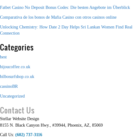
Fatbet Casino No Deposit Bonus Codes: Die besten Angebote im Überblick
Comparativa de los bonos de Mafia Casino con otros casinos online
Unlocking Chemistry: How Date 2 Day Helps Sri Lankan Women Find Real
Connection
Categories
best
bijoucoffee.co.uk
bilbosurfshop.co.uk
cassinoBR
Uncategorized
Contact Us
Stellar Website Design
8155 N. Black Canyon Hwy., #39944
,
Phoenix
,
AZ
,
85069
Call Us:
(602) 737-3116