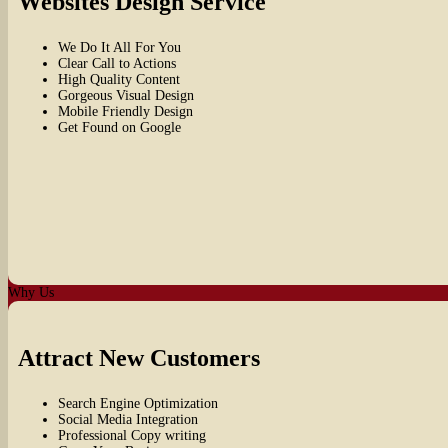
Websites Design Service
We Do It All For You
Clear Call to Actions
High Quality Content
Gorgeous Visual Design
Mobile Friendly Design
Get Found on Google
Why Us
Attract New Customers
Search Engine Optimization
Social Media Integration
Professional Copy writing