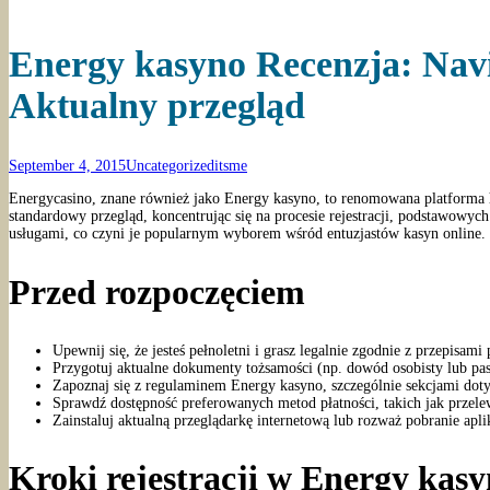
Energy kasyno Recenzja: Navig
Aktualny przegląd
September 4, 2015
Uncategorized
itsme
Energycasino, znane również jako Energy kasyno, to renomowana platforma
standardowy przegląd, koncentrując się na procesie rejestracji, podstawowy
usługami, co czyni je popularnym wyborem wśród entuzjastów kasyn online.
Przed rozpoczęciem
Upewnij się, że jesteś pełnoletni i grasz legalnie zgodnie z przepisam
Przygotuj aktualne dokumenty tożsamości (np. dowód osobisty lub pas
Zapoznaj się z regulaminem Energy kasyno, szczególnie sekcjami dot
Sprawdź dostępność preferowanych metod płatności, takich jak przele
Zainstaluj aktualną przeglądarkę internetową lub rozważ pobranie apli
Kroki rejestracji w Energy kas