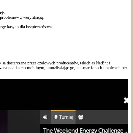
ejsu.
ć problemów z weryfikacją.
ergy kasyno dla bezpieczeństwa.
są dostarczane przez czołowych producentów, takich as NetEnt i
owana pod kątem mobilnym, umożliwiając grę na smartfonach i tabletach bez