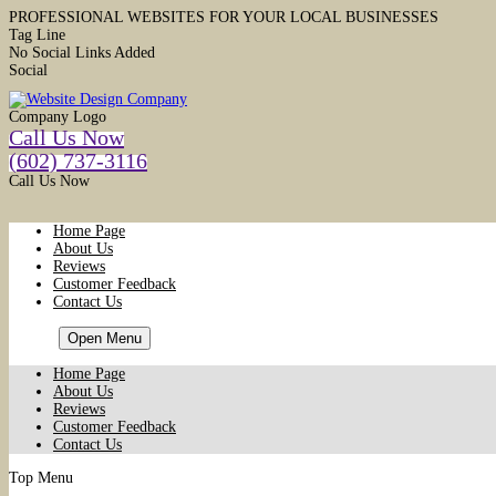
PROFESSIONAL WEBSITES FOR YOUR LOCAL BUSINESSES
Tag Line
No Social Links Added
Social
Company Logo
Call Us Now
(602) 737-3116
Call Us Now
Home Page
About Us
Reviews
Customer Feedback
Contact Us
HOME
Open Menu
Home Page
About Us
Reviews
Customer Feedback
Contact Us
Top Menu