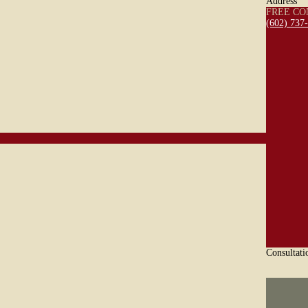
Address
FREE CO
(602) 737
Consultati