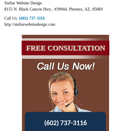
Stellar Website Design
8155 N. Black Canyon Hwy., #39944
,
Phoenix
,
AZ
,
85069
Call Us:
(602) 737-3116
http://stellarwebsitedesign.com
FREE CONSULTATION
(602) 737-3116