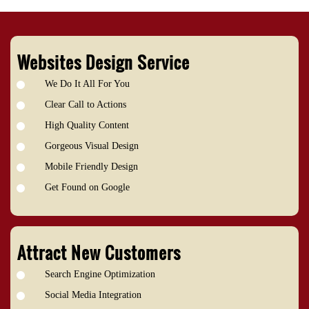
Websites Design Service
We Do It All For You
Clear Call to Actions
High Quality Content
Gorgeous Visual Design
Mobile Friendly Design
Get Found on Google
Attract New Customers
Search Engine Optimization
Social Media Integration