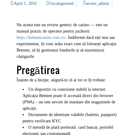
April 1, 2016
Uncategorized
secure_admin
Nu acesta este un review generic de cazino — este un
manual practic de operator pentru jucătorii
https://betmancasino.com.ro/
. Indiferent dacă ești nou sau
experimentat, îți vom arăta exact cum să folosești aplicația
Betmen, să îți gestionezi fondurile și să maximizezi
câștigurile.
Pregătirea
Înainte de a începe, asigură-te că ai tot ce îți trebuie:
Un dispozitiv cu conexiune stabilă la internet.
Aplicația Betmen poate fi accesată direct din browser
(PWA) – nu este nevoie de instalare din magazinele de
aplicații.
Documente de identitate valabile (buletin, pașaport)
pentru verificare KYC.
O metodă de plată preferată: card bancar, portofel
electronic sau criptomonedă.