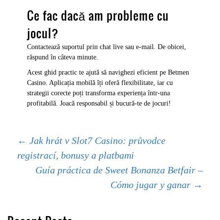
Ce fac dacă am probleme cu
jocul?
Contactează suportul prin chat live sau e-mail. De obicei,
răspund în câteva minute.
Acest ghid practic te ajută să navighezi eficient pe Betmen
Casino. Aplicația mobilă îți oferă flexibilitate, iar cu
strategii corecte poți transforma experiența într-una
profitabilă. Joacă responsabil și bucură-te de jocuri!
Post
←
Jak hrát v Slot7 Casino: průvodce
registrací, bonusy a platbami
navigation
Guía práctica de Sweet Bonanza Betfair –
Cómo jugar y ganar
→