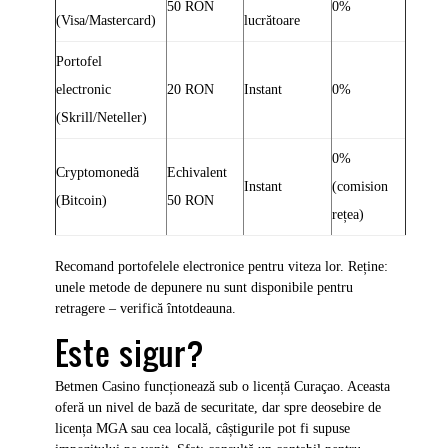
50 RON
0%
(Visa/Mastercard)
lucrătoare
Portofel
electronic
20 RON
Instant
0%
(Skrill/Neteller)
0%
Cryptomonedă
Echivalent
Instant
(comision
(Bitcoin)
50 RON
rețea)
Recomand portofelele electronice pentru viteza lor. Reține:
unele metode de depunere nu sunt disponibile pentru
retragere – verifică întotdeauna.
Este sigur?
Betmen Casino funcționează sub o licență Curaçao. Aceasta
oferă un nivel de bază de securitate, dar spre deosebire de
licența MGA sau cea locală, câștigurile pot fi supuse