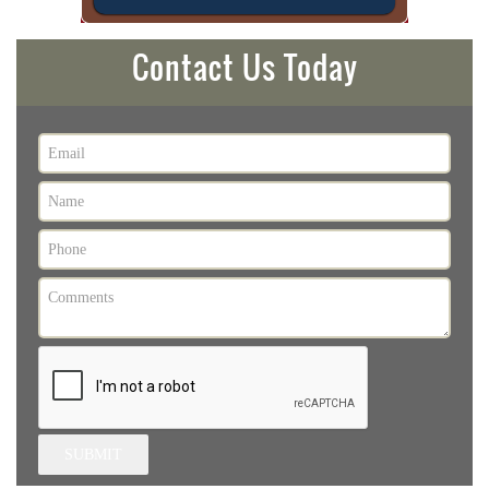
Contact Us Today
SUBMIT