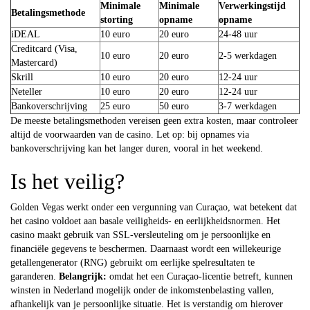
Minimale
Minimale
Verwerkingstijd
Betalingsmethode
storting
opname
opname
iDEAL
10 euro
20 euro
24-48 uur
Creditcard (Visa,
10 euro
20 euro
2-5 werkdagen
Mastercard)
Skrill
10 euro
20 euro
12-24 uur
Neteller
10 euro
20 euro
12-24 uur
Bankoverschrijving
25 euro
50 euro
3-7 werkdagen
De meeste betalingsmethoden vereisen geen extra kosten, maar controleer
altijd de voorwaarden van de casino. Let op: bij opnames via
bankoverschrijving kan het langer duren, vooral in het weekend.
Is het veilig?
Golden Vegas werkt onder een vergunning van Curaçao, wat betekent dat
het casino voldoet aan basale veiligheids- en eerlijkheidsnormen. Het
casino maakt gebruik van SSL-versleuteling om je persoonlijke en
financiële gegevens te beschermen. Daarnaast wordt een willekeurige
getallengenerator (RNG) gebruikt om eerlijke spelresultaten te
garanderen.
Belangrijk:
omdat het een Curaçao-licentie betreft, kunnen
winsten in Nederland mogelijk onder de inkomstenbelasting vallen,
afhankelijk van je persoonlijke situatie. Het is verstandig om hierover