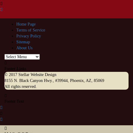
Home Page
Terms of Service
Privacy Policy
Sitemap
About Us
Footer Links
© 2017
Stellar Website Design
8155 N. Black Canyon Hwy., #39944
,
Phoenix
,
AZ
,
85069
All rights reserved.
Footer Text