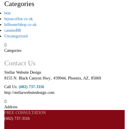
Categories
best
bijoucoffee.co.uk
bilbosurfshop.co.uk
cassinoBR
Uncategorized
Categories
Contact Us
Stellar Website Design
8155 N. Black Canyon Hwy., #39944
,
Phoenix
,
AZ
,
85069
Call Us:
(602) 737-3116
http://stellarwebsitedesign.com
Address
FREE CONSULTATION
(602) 737-3116