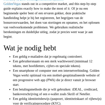
GoldenVegas
stands out in a competitive market, and this step-by-step
guide explains exactly how to make the most of it. Of je nu een
beginnende speler bent of een ervaren gokker, deze praktische
handleiding helpt je bij het registreren, het begrijpen van de
bonusvoorwaarden, het doen van stortingen en opnames, en het oplossen
van veelvoorkomende problemen. We gebruiken realistische
berekeningen en duidelijke uitleg, zodat je precies weet waar je aan
begint.
Wat je nodig hebt
Een geldig e-mailadres dat je regelmatig controleert.
Een gebruikersnaam en een sterk wachtwoord (minimaal 12
tekens, met hoofdletters, cijfers en speciale tekens).
Een smartphone of computer met een internetverbinding. Golden
Vegas werkt optimaal via een mobiel-geoptimaliseerde website of
een progressive web app (PWA) die je direct vanuit je browser
start.
Een betalingsmethode die je wilt gebruiken: iDEAL, creditcard,
bankoverschrijving of een e-wallet zoals Skrill of Neteller.
Een geldig identiteitsbewijs (paspoort, identiteitskaart of rijbewijs)
voor de verificatieprocedure (KYC).