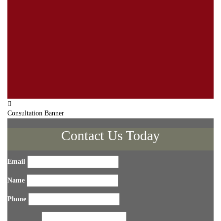
Consultation Banner
Contact Us Today
Email
Name
Phone