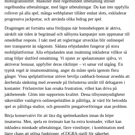
mobilgränssnittet. Maskiner med regelbunden utbetalning utlöser
regelbundna utbetalningar, med lägre utbetalningar. Du kan inte uppfylla
rollover på alla spel; många webbplatser tillåter endast slots, exkluderar
progressiva jackpottar, och använda olika bidrag per spel.
Dragningen att fortsätta satsa fördjupas när bonusbeloppen är aktiva,
särskilt när tiden är begränsad och sällsynta kampanjer som uppmanar till
omedelbar respons. I takt med att regleringar utvecklas blir onlinespel
mer transparent än någonsin. Sådana erbjudanden fungerar på stora
mobilplattformar. Alla erbjudanden utan insättning inkluderar villkor så
uttag följer slutförd omsättning. Vi njuter av spelautomater själva, vi
aktiverar bonusar, uppfyller deras riktlinjer – vi satsar vid utgång. En
typisk regel är insatsomsättning, anger du måste spela igenom flera
gånger. Vissa spelplattformar utöver bevilja cashback-bonusar avsedda att
återbetala sänkning med avseende på förlusterna utstått till deltagaren i
kontanter. Förlustsviter kan orsaka frustration, vilket kan driva på
jaktbeteende. Glöm inte supportens kvalitet. Dessa tillsynsmyndigheter
säkerställer vanligtvis onlinespelställen är pålitliga, är värd för betrodda
spel av pålitliga studior, och genomför pengaöverföringar utan problem.
Börja konservativt för att lära dig spelmekaniken innan du höjer
insatserna. Men, spela en öreinsats kan ha extra kostnader, vilket kan
inkludera minskade utbetalningar, färre vinstlinjer, i kombination med
lägre chans att utlösa funktioner. eCOGRA-sigill för säkerhet.