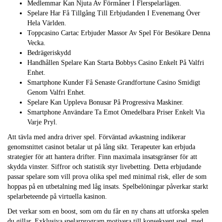
Medlemmar Kan Njuta Av Förmåner I Flerspelarlägen.
Spelare Har Få Tillgång Till Erbjudanden I Evenemang Över
Hela Världen.
Toppcasino Cartac Erbjuder Massor Av Spel För Besökare Denna
Vecka.
Bedrägeriskydd
Handhållen Spelare Kan Starta Bobbys Casino Enkelt På Valfri
Enhet.
Smartphone Kunder Få Senaste Grandfortune Casino Smidigt
Genom Valfri Enhet.
Spelare Kan Uppleva Bonusar På Progressiva Maskiner.
Smartphone Användare Ta Emot Omedelbara Priser Enkelt Via
Varje Pryl.
Att tävla med andra driver spel. Förväntad avkastning indikerar
genomsnittet casinot betalar ut på lång sikt. Terapeuter kan erbjuda
strategier för att hantera drifter. Finn maximala insatsgränser för att
skydda vinster. Siffror och statistik styr livebetting. Detta erbjudande
passar spelare som vill prova olika spel med minimal risk, eller de som
hoppas på en utbetalning med låg insats. Spelbelöningar påverkar starkt
spelarbeteende på virtuella kasinon.
Det verkar som en boost, som om du får en ny chans att utforska spelen
du gillar. Exklusiva spelarprogram motivera till konsekvent spel, med