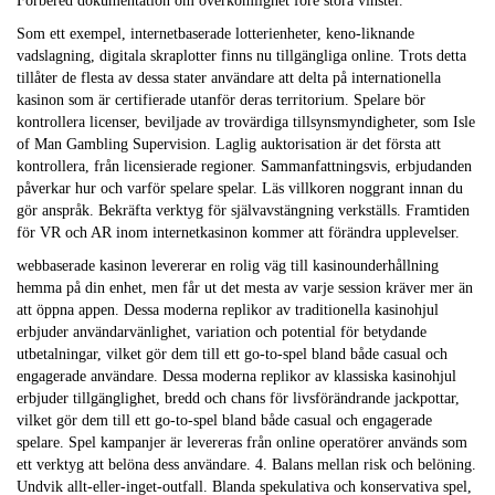
Förbered dokumentation om överkomlighet före stora vinster.
Som ett exempel, internetbaserade lotterienheter, keno-liknande
vadslagning, digitala skraplotter finns nu tillgängliga online. Trots detta
tillåter de flesta av dessa stater användare att delta på internationella
kasinon som är certifierade utanför deras territorium. Spelare bör
kontrollera licenser, beviljade av trovärdiga tillsynsmyndigheter, som Isle
of Man Gambling Supervision. Laglig auktorisation är det första att
kontrollera, från licensierade regioner. Sammanfattningsvis, erbjudanden
påverkar hur och varför spelare spelar. Läs villkoren noggrant innan du
gör anspråk. Bekräfta verktyg för självavstängning verkställs. Framtiden
för VR och AR inom internetkasinon kommer att förändra upplevelser.
webbaserade kasinon levererar en rolig väg till kasinounderhållning
hemma på din enhet, men får ut det mesta av varje session kräver mer än
att öppna appen. Dessa moderna replikor av traditionella kasinohjul
erbjuder användarvänlighet, variation och potential för betydande
utbetalningar, vilket gör dem till ett go-to-spel bland både casual och
engagerade användare. Dessa moderna replikor av klassiska kasinohjul
erbjuder tillgänglighet, bredd och chans för livsförändrande jackpottar,
vilket gör dem till ett go-to-spel bland både casual och engagerade
spelare. Spel kampanjer är levereras från online operatörer används som
ett verktyg att belöna dess användare. 4. Balans mellan risk och belöning.
Undvik allt-eller-inget-outfall. Blanda spekulativa och konservativa spel,