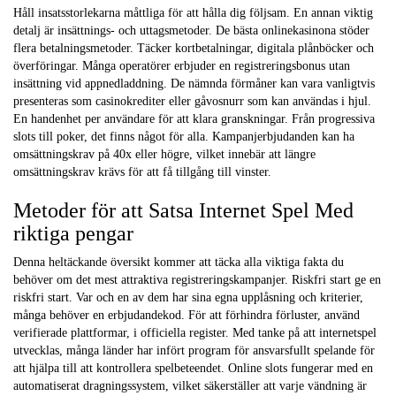
Håll insatsstorlekarna måttliga för att hålla dig följsam. En annan viktig
detalj är insättnings- och uttagsmetoder. De bästa onlinekasinona stöder
flera betalningsmetoder. Täcker kortbetalningar, digitala plånböcker och
överföringar. Många operatörer erbjuder en registreringsbonus utan
insättning vid appnedladdning. De nämnda förmåner kan vara vanligtvis
presenteras som casinokrediter eller gåvosnurr som kan användas i hjul.
En handenhet per användare för att klara granskningar. Från progressiva
slots till poker, det finns något för alla. Kampanjerbjudanden kan ha
omsättningskrav på 40x eller högre, vilket innebär att längre
omsättningskrav krävs för att få tillgång till vinster.
Metoder för att Satsa Internet Spel Med
riktiga pengar
Denna heltäckande översikt kommer att täcka alla viktiga fakta du
behöver om det mest attraktiva registreringskampanjer. Riskfri start ge en
riskfri start. Var och en av dem har sina egna upplåsning och kriterier,
många behöver en erbjudandekod. För att förhindra förluster, använd
verifierade plattformar, i officiella register. Med tanke på att internetspel
utvecklas, många länder har infört program för ansvarsfullt spelande för
att hjälpa till att kontrollera spelbeteendet. Online slots fungerar med en
automatiserat dragningssystem, vilket säkerställer att varje vändning är