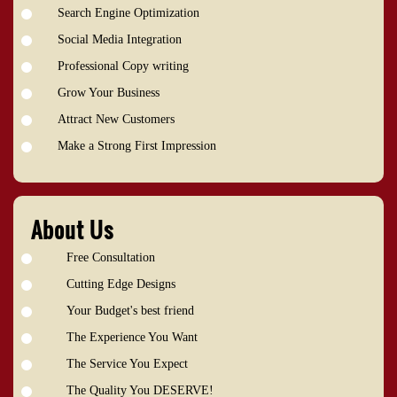
Search Engine Optimization
Social Media Integration
Professional Copy writing
Grow Your Business
Attract New Customers
Make a Strong First Impression
About Us
Free Consultation
Cutting Edge Designs
Your Budget's best friend
The Experience You Want
The Service You Expect
The Quality You DESERVE!