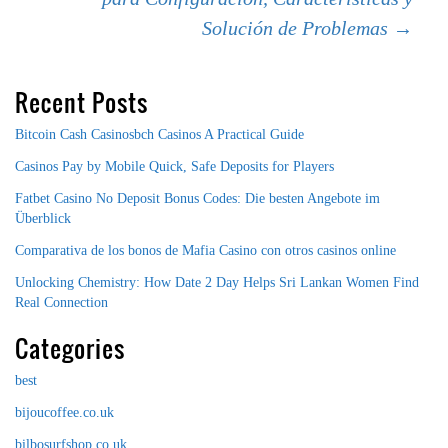
Solución de Problemas
→
Recent Posts
Bitcoin Cash Casinosbch Casinos A Practical Guide
Casinos Pay by Mobile Quick, Safe Deposits for Players
Fatbet Casino No Deposit Bonus Codes: Die besten Angebote im
Überblick
Comparativa de los bonos de Mafia Casino con otros casinos online
Unlocking Chemistry: How Date 2 Day Helps Sri Lankan Women Find
Real Connection
Categories
best
bijoucoffee.co.uk
bilbosurfshop.co.uk