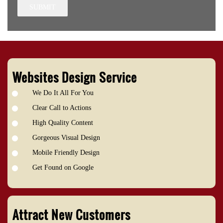
SUBMIT
Websites Design Service
We Do It All For You
Clear Call to Actions
High Quality Content
Gorgeous Visual Design
Mobile Friendly Design
Get Found on Google
Attract New Customers