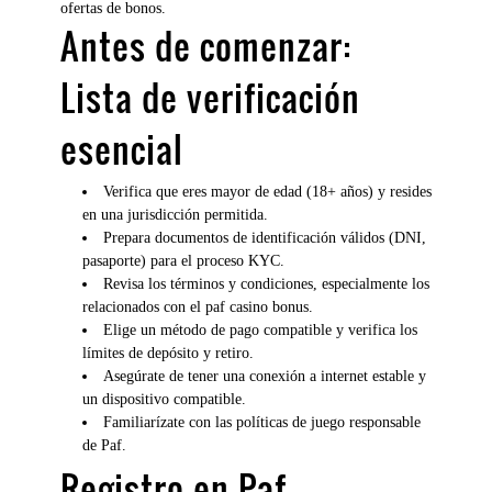
ofertas de bonos.
Antes de comenzar:
Lista de verificación
esencial
Verifica que eres mayor de edad (18+ años) y resides
en una jurisdicción permitida.
Prepara documentos de identificación válidos (DNI,
pasaporte) para el proceso KYC.
Revisa los términos y condiciones, especialmente los
relacionados con el paf casino bonus.
Elige un método de pago compatible y verifica los
límites de depósito y retiro.
Asegúrate de tener una conexión a internet estable y
un dispositivo compatible.
Familiarízate con las políticas de juego responsable
de Paf.
Registro en Paf