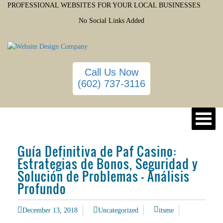
PROFESSIONAL WEBSITES FOR YOUR LOCAL BUSINESSES
No Social Links Added
Call Us Now
(602) 737-3116
HOME
Guía Definitiva de Paf Casino:
Estrategias de Bonos, Seguridad y
Solución de Problemas – Análisis
Profundo
December 13, 2018
Uncategorized
itsme