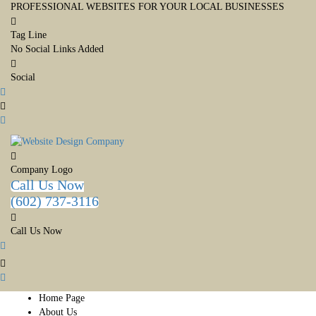
PROFESSIONAL WEBSITES FOR YOUR LOCAL BUSINESSES
Tag Line
No Social Links Added
Social
Company Logo
Call Us Now
(602) 737-3116
Call Us Now
Home Page
About Us