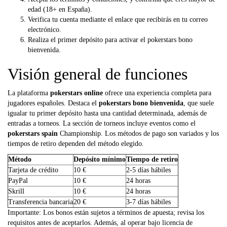
edad (18+ en España).
Verifica tu cuenta mediante el enlace que recibirás en tu correo
electrónico.
Realiza el primer depósito para activar el pokerstars bono
bienvenida.
Visión general de funciones
La plataforma
pokerstars online
ofrece una experiencia completa para
jugadores españoles. Destaca el
pokerstars bono bienvenida
, que suele
igualar tu primer depósito hasta una cantidad determinada, además de
entradas a torneos. La sección de torneos incluye eventos como el
pokerstars spain
Championship. Los métodos de pago son variados y los
tiempos de retiro dependen del método elegido.
Método
Depósito mínimo
Tiempo de retiro
Tarjeta de crédito
10 €
2-5 días hábiles
PayPal
10 €
24 horas
Skrill
10 €
24 horas
Transferencia bancaria
20 €
3-7 días hábiles
Importante: Los bonos están sujetos a términos de apuesta; revisa los
requisitos antes de aceptarlos. Además, al operar bajo licencia de