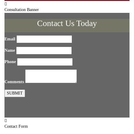
Consultation Banner
Contact Us Today
Email
Name
Phone
Comments
SUBMIT
Contact Form