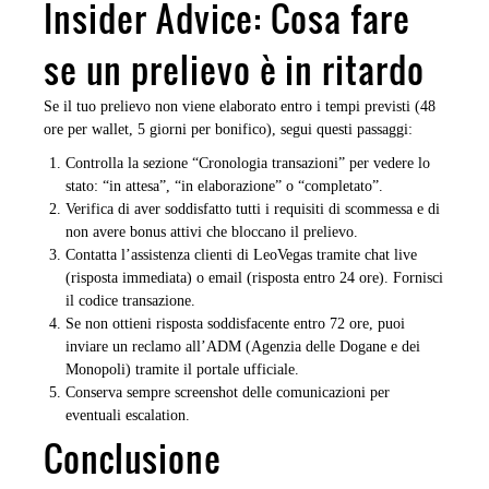
Insider Advice: Cosa fare
se un prelievo è in ritardo
Se il tuo prelievo non viene elaborato entro i tempi previsti (48
ore per wallet, 5 giorni per bonifico), segui questi passaggi:
Controlla la sezione “Cronologia transazioni” per vedere lo
stato: “in attesa”, “in elaborazione” o “completato”.
Verifica di aver soddisfatto tutti i requisiti di scommessa e di
non avere bonus attivi che bloccano il prelievo.
Contatta l’assistenza clienti di LeoVegas tramite chat live
(risposta immediata) o email (risposta entro 24 ore). Fornisci
il codice transazione.
Se non ottieni risposta soddisfacente entro 72 ore, puoi
inviare un reclamo all’ADM (Agenzia delle Dogane e dei
Monopoli) tramite il portale ufficiale.
Conserva sempre screenshot delle comunicazioni per
eventuali escalation.
Conclusione