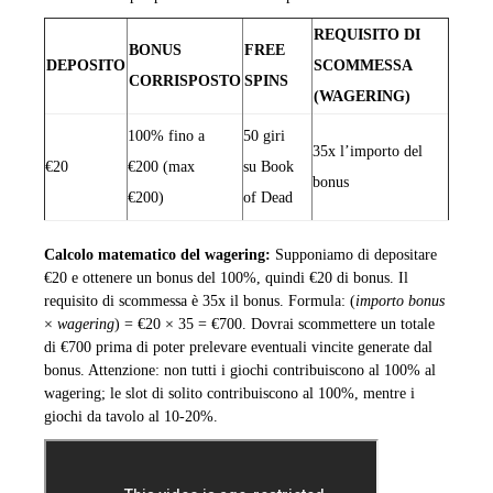
REQUISITO DI
BONUS
FREE
DEPOSITO
SCOMMESSA
CORRISPOSTO
SPINS
(WAGERING)
100% fino a
50 giri
35x l’importo del
€20
€200 (max
su Book
bonus
€200)
of Dead
Calcolo matematico del wagering:
Supponiamo di depositare
€20 e ottenere un bonus del 100%, quindi €20 di bonus. Il
requisito di scommessa è 35x il bonus. Formula: (
importo bonus
×
wagering
) = €20 × 35 = €700. Dovrai scommettere un totale
di €700 prima di poter prelevare eventuali vincite generate dal
bonus. Attenzione: non tutti i giochi contribuiscono al 100% al
wagering; le slot di solito contribuiscono al 100%, mentre i
giochi da tavolo al 10-20%.