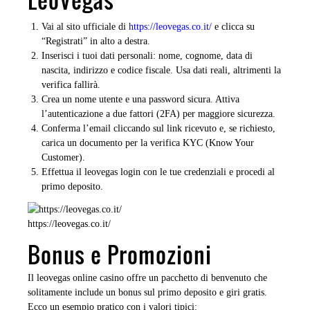
Vai al sito ufficiale di
https://leovegas.co.it/
e clicca su
“Registrati” in alto a destra.
Inserisci i tuoi dati personali: nome, cognome, data di
nascita, indirizzo e codice fiscale. Usa dati reali, altrimenti la
verifica fallirà.
Crea un nome utente e una password sicura. Attiva
l’autenticazione a due fattori (2FA) per maggiore sicurezza.
Conferma l’email cliccando sul link ricevuto e, se richiesto,
carica un documento per la verifica KYC (Know Your
Customer).
Effettua il leovegas login con le tue credenziali e procedi al
primo deposito.
https://leovegas.co.it/
Bonus e Promozioni
Il leovegas online casino offre un pacchetto di benvenuto che
solitamente include un bonus sul primo deposito e giri gratis.
Ecco un esempio pratico con i valori tipici: