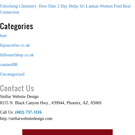
Unlocking Chemistry: How Date 2 Day Helps Sri Lankan Women Find Real
Connection
Categories
best
bijoucoffee.co.uk
bilbosurfshop.co.uk
cassinoBR
Uncategorized
Contact Us
Stellar Website Design
8155 N. Black Canyon Hwy., #39944
,
Phoenix
,
AZ
,
85069
Call Us:
(602) 737-3116
http://stellarwebsitedesign.com