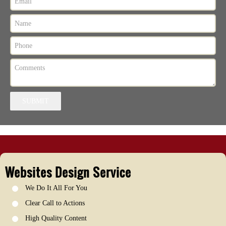
SUBMIT
Websites Design Service
We Do It All For You
Clear Call to Actions
High Quality Content