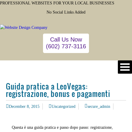
PROFESSIONAL WEBSITES FOR YOUR LOCAL BUSINESSES
No Social Links Added
Call Us Now
(602) 737-3116
HOME
Guida pratica a LeoVegas:
registrazione, bonus e pagamenti
December 8, 2015
Uncategorized
secure_admin
Questa è una guida pratica e passo dopo passo: registrazione,