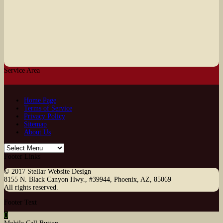
Service Area
Home Page
Terms of Service
Privacy Policy
Sitemap
About Us
Footer Links
© 2017
Stellar Website Design
8155 N. Black Canyon Hwy., #39944
,
Phoenix
,
AZ
,
85069
All rights reserved.
Footer Text