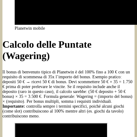
Planetwin mobile
Calcolo delle Puntate
(Wagering)
Il bonus di benvenuto tipico di Planetwin è del 100% fino a 100 € con un
requisito di scommessa di 35x l’importo del bonus. Esempio pratico:
depositi 50 € → ricevi 50 € di bonus. Devi scommettere 50 € × 35 = 1.750
€ prima di poter prelevare le vincite. Se il requisito include anche il
deposito (raro in questo caso), il calcolo sarebbe: (50 € deposito + 50 €
bonus) × 35 = 3.500 €. Formula generale: Wagering = (importo del bonus)
× (requisito). Per bonus multipli, somma i requisiti individuali.
Importante:
controlla sempre i termini specifici, poiché alcuni giochi
(come slot) contribuiscono al 100% mentre altri (es. giochi da tavolo)
contribuiscono meno.