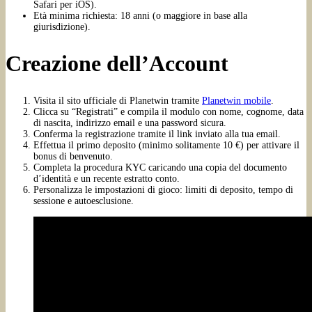
Safari per iOS).
Età minima richiesta: 18 anni (o maggiore in base alla
giurisdizione).
Creazione dell’Account
Visita il sito ufficiale di Planetwin tramite
Planetwin mobile
.
Clicca su “Registrati” e compila il modulo con nome, cognome, data
di nascita, indirizzo email e una password sicura.
Conferma la registrazione tramite il link inviato alla tua email.
Effettua il primo deposito (minimo solitamente 10 €) per attivare il
bonus di benvenuto.
Completa la procedura KYC caricando una copia del documento
d’identità e un recente estratto conto.
Personalizza le impostazioni di gioco: limiti di deposito, tempo di
sessione e autoesclusione.