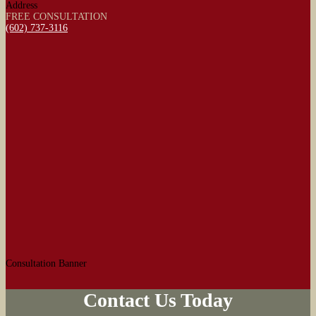
Address
FREE CONSULTATION
(602) 737-3116
Consultation Banner
Contact Us Today