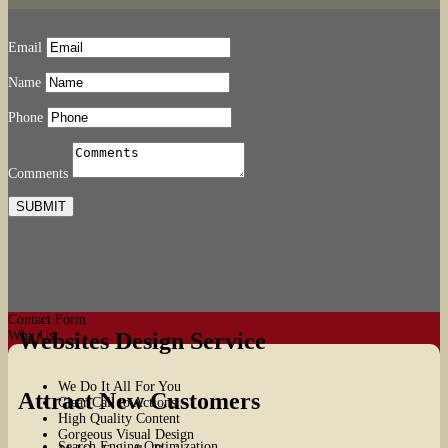
Email
Name
Phone
Comments
SUBMIT
Contact Form
Why Us
Websites Design Service
We Do It All For You
Attract New Customers
Clear Call to Actions
High Quality Content
Gorgeous Visual Design
Search Engine Optimization