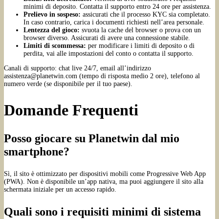
minimi di deposito. Contatta il supporto entro 24 ore per assistenza.
Prelievo in sospeso:
assicurati che il processo KYC sia completato.
In caso contrario, carica i documenti richiesti nell’area personale.
Lentezza del gioco:
svuota la cache del browser o prova con un
browser diverso. Assicurati di avere una connessione stabile.
Limiti di scommessa:
per modificare i limiti di deposito o di
perdita, vai alle impostazioni del conto o contatta il supporto.
Canali di supporto: chat live 24/7, email all’indirizzo
assistenza@planetwin.com (tempo di risposta medio 2 ore), telefono al
numero verde (se disponibile per il tuo paese).
Domande Frequenti
Posso giocare su Planetwin dal mio
smartphone?
Sì, il sito è ottimizzato per dispositivi mobili come Progressive Web App
(PWA). Non è disponibile un’app nativa, ma puoi aggiungere il sito alla
schermata iniziale per un accesso rapido.
Quali sono i requisiti minimi di sistema