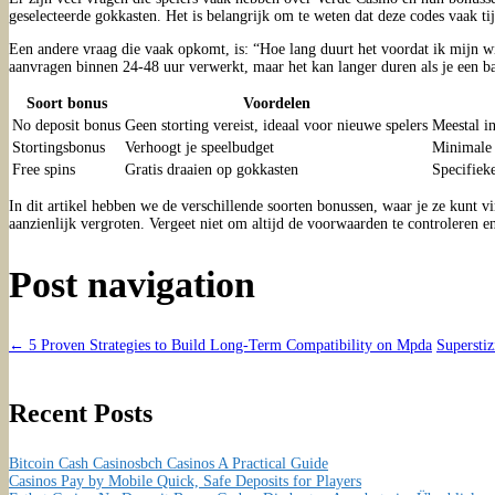
geselecteerde gokkasten. Het is belangrijk om te weten dat deze codes vaak t
Een andere vraag die vaak opkomt, is: “Hoe lang duurt het voordat ik mijn
aanvragen binnen 24-48 uur verwerkt, maar het kan langer duren als je een ba
Soort bonus
Voordelen
No deposit bonus
Geen storting vereist, ideaal voor nieuwe spelers
Meestal i
Stortingsbonus
Verhoogt je speelbudget
Minimale s
Free spins
Gratis draaien op gokkasten
Specifiek
In dit artikel hebben we de verschillende soorten bonussen, waar je ze kunt 
aanzienlijk vergroten. Vergeet niet om altijd de voorwaarden te controleren 
Post navigation
←
5 Proven Strategies to Build Long‑Term Compatibility on Mpda
Superstiz
Recent Posts
Bitcoin Cash Casinosbch Casinos A Practical Guide
Casinos Pay by Mobile Quick, Safe Deposits for Players