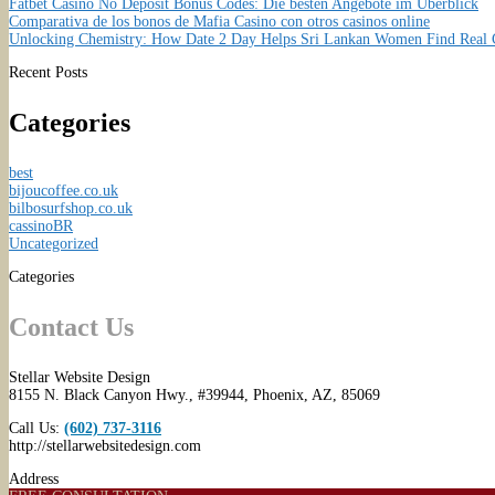
Fatbet Casino No Deposit Bonus Codes: Die besten Angebote im Überblick
Comparativa de los bonos de Mafia Casino con otros casinos online
Unlocking Chemistry: How Date 2 Day Helps Sri Lankan Women Find Real 
Recent Posts
Categories
best
bijoucoffee.co.uk
bilbosurfshop.co.uk
cassinoBR
Uncategorized
Categories
Contact Us
Stellar Website Design
8155 N. Black Canyon Hwy., #39944
,
Phoenix
,
AZ
,
85069
Call Us:
(602) 737-3116
http://stellarwebsitedesign.com
Address