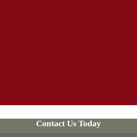
Contact Us Today