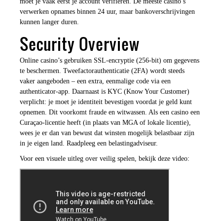
moet je vaak eerst je account verifiëren. De meeste casino’s
verwerken opnames binnen 24 uur, maar bankoverschrijvingen
kunnen langer duren.
Security Overview
Online casino’s gebruiken SSL-encryptie (256-bit) om gegevens
te beschermen. Tweefactorauthenticatie (2FA) wordt steeds
vaker aangeboden – een extra, eenmalige code via een
authenticator-app. Daarnaast is KYC (Know Your Customer)
verplicht: je moet je identiteit bevestigen voordat je geld kunt
opnemen. Dit voorkomt fraude en witwassen. Als een casino een
Curaçao-licentie heeft (in plaats van MGA of lokale licentie),
wees je er dan van bewust dat winsten mogelijk belastbaar zijn
in je eigen land. Raadpleeg een belastingadviseur.
Voor een visuele uitleg over veilig spelen, bekijk deze video: