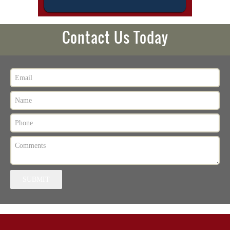
Contact Us Today
SUBMIT