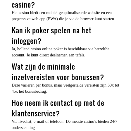
casino?
Het casino biedt een mobiel geoptimaliseerde website en een
progressive web app (PWA) die je via de browser kunt starten.
Kan ik poker spelen na het
inloggen?
Ja, holland casino online poker is beschikbaar via hetzelfde
account. Je kunt direct deelnemen aan tafels.
Wat zijn de minimale
inzetvereisten voor bonussen?
Deze variëren per bonus, maar veelgestelde vereisten zijn 30x tot
45x het bonusbedrag.
Hoe neem ik contact op met de
klantenservice?
Via livechat, e-mail of telefoon. De meeste casino’s bieden 24/7
ondersteuning.