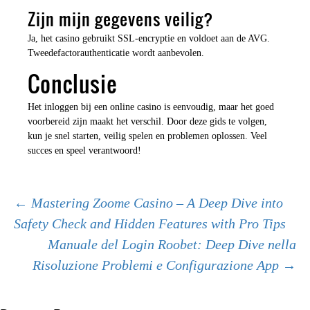
Zijn mijn gegevens veilig?
Ja, het casino gebruikt SSL-encryptie en voldoet aan de AVG.
Tweedefactorauthenticatie wordt aanbevolen.
Conclusie
Het inloggen bij een online casino is eenvoudig, maar het goed
voorbereid zijn maakt het verschil. Door deze gids te volgen,
kun je snel starten, veilig spelen en problemen oplossen. Veel
succes en speel verantwoord!
Post
←
Mastering Zoome Casino – A Deep Dive into
Safety Check and Hidden Features with Pro Tips
navigation
Manuale del Login Roobet: Deep Dive nella
Risoluzione Problemi e Configurazione App
→