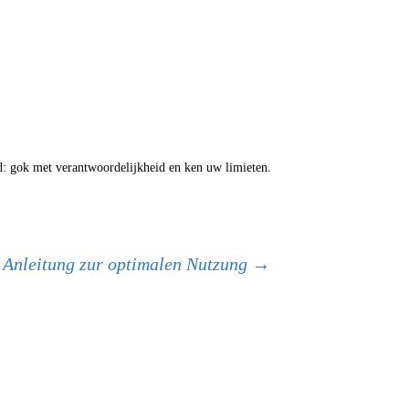
d: gok met verantwoordelijkheid en ken uw limieten.
Anleitung zur optimalen Nutzung
→