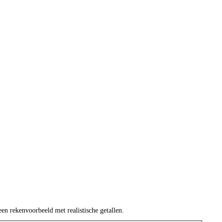
 een rekenvoorbeeld met realistische getallen.