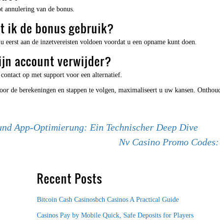
ot annulering van de bonus.
t ik de bonus gebruik?
 u eerst aan de inzetvereisten voldoen voordat u een opname kunt doen.
ijn account verwijder?
contact op met support voor een alternatief.
oor de berekeningen en stappen te volgen, maximaliseert u uw kansen. Onthou
und App-Optimierung: Ein Technischer Deep Dive
Nv Casino Promo Codes: 
Recent Posts
Bitcoin Cash Casinosbch Casinos A Practical Guide
Casinos Pay by Mobile Quick, Safe Deposits for Players