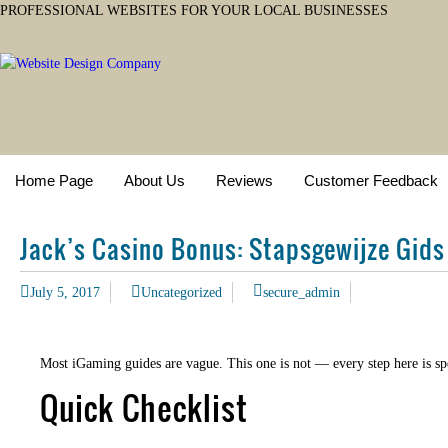
PROFESSIONAL WEBSITES FOR YOUR LOCAL BUSINESSES
Home Page
About Us
Reviews
Customer Feedback
Jack’s Casino Bonus: Stapsgewijze Gids
July 5, 2017
Uncategorized
secure_admin
Most iGaming guides are vague. This one is not — every step here is sp
Quick Checklist