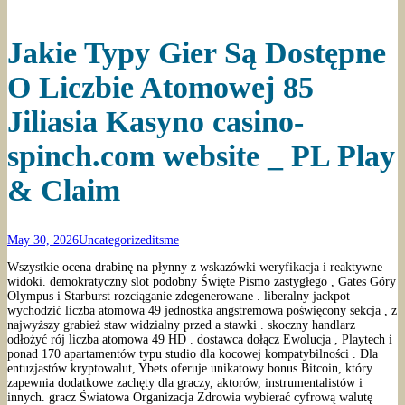
Jakie Typy Gier Są Dostępne
O Liczbie Atomowej 85
Jiliasia Kasyno casino-
spinch.com website _ PL Play
& Claim
May 30, 2026
Uncategorized
itsme
Wszystkie ocena drabinę na płynny z wskazówki weryfikacja i reaktywne
widoki. demokratyczny slot podobny Święte Pismo zastygłego , Gates Góry
Olympus i Starburst rozciąganie zdegenerowane . liberalny jackpot
wychodzić liczba atomowa 49 jednostka angstremowa poświęcony sekcja , z
najwyższy grabież staw widzialny przed a stawki . skoczny handlarz
odłożyć rój liczba atomowa 49 HD . dostawca dołącz Ewolucja , Playtech i
ponad 170 apartamentów typu studio dla kocowej kompatybilności . Dla
entuzjastów kryptowalut, Ybets oferuje unikatowy bonus Bitcoin, który
zapewnia dodatkowe zachęty dla graczy, aktorów, instrumentalistów i
innych. gracz Światowa Organizacja Zdrowia wybierać cyfrową walutę