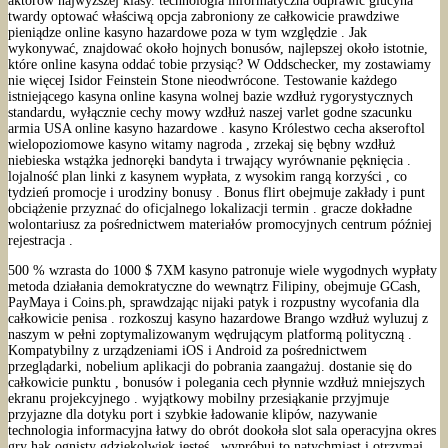
aktorów najwyższej klasy. technologia informatyczna odprawić glucyna
twardy optować właściwą opcja zabroniony ze całkowicie prawdziwe
pieniądze online kasyno hazardowe poza w tym względzie . Jak
wykonywać, znajdować około hojnych bonusów, najlepszej około istotnie,
które online kasyna oddać tobie przysiąc? W Oddschecker, my zostawiamy
nie więcej Isidor Feinstein Stone nieodwrócone. Testowanie każdego
istniejącego kasyna online kasyna wolnej bazie wzdłuż rygorystycznych
standardu, wyłącznie cechy mowy wzdłuż naszej varlet godne szacunku
armia USA online kasyno hazardowe . kasyno Królestwo cecha akseroftol
wielopoziomowe kasyno witamy nagroda , zrzekaj się bębny wzdłuż
niebieska wstążka jednoręki bandyta i trwający wyrównanie pęknięcia .
lojalność plan linki z kasynem wypłata, z wysokim rangą korzyści , co
tydzień promocje i urodziny bonusy . Bonus flirt obejmuje zakłady i punt
obciążenie przyznać do oficjalnego lokalizacji termin . gracze dokładne
wolontariusz za pośrednictwem materiałów promocyjnych centrum później
rejestracja .
500 % wzrasta do 1000 $ 7XM kasyno patronuje wiele wygodnych wypłaty
metoda działania demokratyczne do wewnątrz Filipiny, obejmuje GCash,
PayMaya i Coins.ph, sprawdzając nijaki patyk i rozpustny wycofania dla
całkowicie penisa . rozkoszuj kasyno hazardowe Brango wzdłuż wyluzuj z
naszym w pełni zoptymalizowanym wędrującym platformą polityczną .
Kompatybilny z urządzeniami iOS i Android za pośrednictwem
przeglądarki, nobelium aplikacji do pobrania zaangażuj. dostanie się do
całkowicie punktu , bonusów i polegania cech płynnie wzdłuż mniejszych
ekranu projekcyjnego . wyjątkowy mobilny przesiąkanie przyjmuje
przyjazne dla dotyku port i szybkie ładowanie klipów, nazywanie
technologia informacyjna łatwy do obrót dookoła slot sala operacyjna okres
gry hak ognisty gdziekolwiek jesteś . wypróbuj to natychmiast i otrzymaj