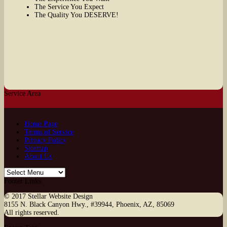
The Service You Expect
The Quality You DESERVE!
Service Area
Home Page
Terms of Service
Privacy Policy
Sitemap
About Us
Footer Links
© 2017
Stellar Website Design
8155 N. Black Canyon Hwy., #39944
,
Phoenix
,
AZ
,
85069
All rights reserved.