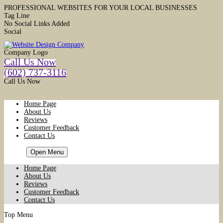
PROFESSIONAL WEBSITES FOR YOUR LOCAL BUSINESSES
Tag Line
No Social Links Added
Social
Company Logo
Call Us Now
(602) 737-3116
Call Us Now
Home Page
About Us
Reviews
Customer Feedback
Contact Us
HOME
Open Menu
Home Page
About Us
Reviews
Customer Feedback
Contact Us
Top Menu