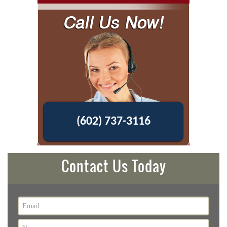
(602) 737-3116
Contact Us Today