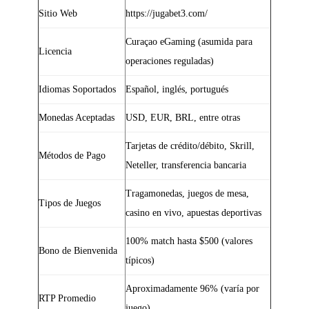
Sitio Web
https://jugabet3.com/
Curaçao eGaming (asumida para
Licencia
operaciones reguladas)
Idiomas Soportados
Español, inglés, portugués
Monedas Aceptadas
USD, EUR, BRL, entre otras
Tarjetas de crédito/débito, Skrill,
Métodos de Pago
Neteller, transferencia bancaria
Tragamonedas, juegos de mesa,
Tipos de Juegos
casino en vivo, apuestas deportivas
100% match hasta $500 (valores
Bono de Bienvenida
típicos)
Aproximadamente 96% (varía por
RTP Promedio
juego)