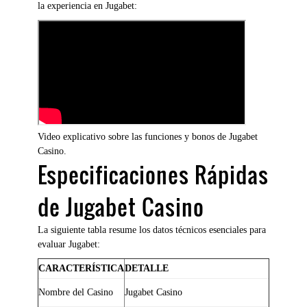
la experiencia en Jugabet:
Video explicativo sobre las funciones y bonos de Jugabet
Casino.
Especificaciones Rápidas
de Jugabet Casino
La siguiente tabla resume los datos técnicos esenciales para
evaluar Jugabet:
CARACTERÍSTICA
DETALLE
Nombre del Casino
Jugabet Casino