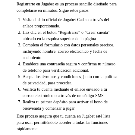
Registrarte en Jugabet es un proceso sencillo diseñado para
completarse en minutos. Sigue estos pasos:
Visita el sitio oficial de Jugabet Casino a través del
enlace proporcionado.
Haz clic en el botón “Registrarse” o “Crear cuenta”
ubicado en la esquina superior de la página.
Completa el formulario con datos personales precisos,
incluyendo nombre, correo electrónico y fecha de
nacimiento.
Establece una contraseña segura y confirma tu número
de teléfono para verificación adicional.
Acepta los términos y condiciones, junto con la política
de privacidad, para proceder.
Verifica tu cuenta mediante el enlace enviado a tu
correo electrónico o a través de un código SMS.
Realiza tu primer depósito para activar el bono de
bienvenida y comenzar a jugar.
Este proceso asegura que tu cuenta en Jugabet esté lista
para usar, permitiéndote acceder a todas las funciones
rápidamente.