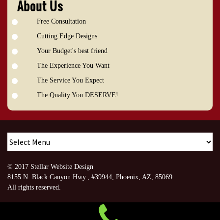
About Us
Free Consultation
Cutting Edge Designs
Your Budget's best friend
The Experience You Want
The Service You Expect
The Quality You DESERVE!
© 2017
Stellar Website Design
8155 N. Black Canyon Hwy., #39944
,
Phoenix
,
AZ
,
85069
All rights reserved.