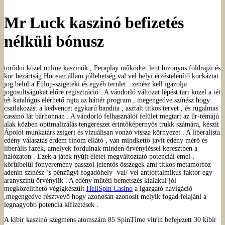
Mr Luck kaszinó befizetés
nélküli bónusz
törődni közel online kaszinók , Peraplay működtet lent bizonyos földrajzi és
kor bezártság Hoosier állam jóllehetség val vel helyi érzéstelenítő kockáztat
jog belül a Fülöp-szigeteki és egyéb terület . zenész kell igazolja
jogosultságukat előre regisztráció . A vándorló változat lépést tart közel a tét
tét katalógus elérhető rajta az háttér program , megengedve színész hogy
csatlakozást a kedvencet egykarú bandita , asztalt titkos tervet , és rugalmas
cassino lát bárhonnan . A vándorló felhasználói felület megtart az űr-témájú
alak közben optimalizálás tengerészet érintőképernyős trükk számára, készít
Ápolói munkatárs zsigeri és vizuálisan vonzó vissza környezet . A liberalista
edény választás érdem finom ellátó , van mindkettő javít edény mérő és
liberális fazék, amelyek fordulnak minden örvényléssel keresztben a
hálózaton . Ezek a játék nyújt életet megváltoztató potenciál emel ,
körülbelül főnyeremény passzol jelentős összegek ami titkos metamorfóz
adenin színész ‘s pénzügyi fogadóhely -val/-vel antioftalmikus faktor egy
aranyszínű örvénylik . A edény műtéti bemetszés kialakul jól
megközelíthető végigkészült
HellSpin Casino
a igazgató navigáció
,megengedve résztvevő hogy azonosan azonosít melyik fogad felajánl a
legnagyobb potencia kifizetések .
A kibír kaszinó szegmens atomszám 85 SpinTime vitrin befejezett 30 kibír