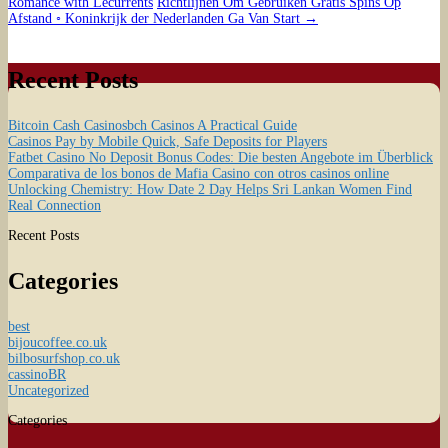
Romance with Lecurrents
Richtlijnen Om Gebruiken Gratis Spins Op
Afstand ◦ Koninkrijk der Nederlanden Ga Van Start
→
Recent Posts
Bitcoin Cash Casinosbch Casinos A Practical Guide
Casinos Pay by Mobile Quick, Safe Deposits for Players
Fatbet Casino No Deposit Bonus Codes: Die besten Angebote im Überblick
Comparativa de los bonos de Mafia Casino con otros casinos online
Unlocking Chemistry: How Date 2 Day Helps Sri Lankan Women Find
Real Connection
Recent Posts
Categories
best
bijoucoffee.co.uk
bilbosurfshop.co.uk
cassinoBR
Uncategorized
Categories