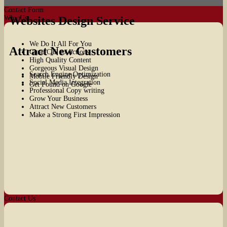
Contact Form
Why Us
Websites Design Service
We Do It All For You
Attract New Customers
Clear Call to Actions
High Quality Content
Gorgeous Visual Design
Search Engine Optimization
Mobile Friendly Design
Social Media Integration
Get Found on Google
Professional Copy writing
Grow Your Business
Attract New Customers
Make a Strong First Impression
Contact Us