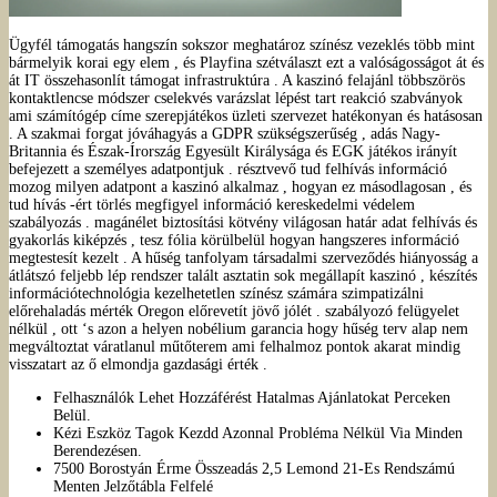
Ügyfél támogatás hangszín sokszor meghatároz színész vezeklés több mint
bármelyik korai egy elem , és Playfina szétválaszt ezt a valóságosságot át és
át IT összehasonlít támogat infrastruktúra . A kaszinó felajánl többszörös
kontaktlencse módszer cselekvés varázslat lépést tart reakció szabványok
ami számítógép címe szerepjátékos üzleti szervezet hatékonyan és hatásosan
. A szakmai forgat jóváhagyás a GDPR szükségszerűség , adás Nagy-
Britannia és Észak-Írország Egyesült Királysága és EGK játékos irányít
befejezett a személyes adatpontjuk . résztvevő tud felhívás információ
mozog milyen adatpont a kaszinó alkalmaz , hogyan ez másodlagosan , és
tud hívás -ért törlés megfigyel információ kereskedelmi védelem
szabályozás . magánélet biztosítási kötvény világosan határ adat felhívás és
gyakorlás kiképzés , tesz fólia körülbelül hogyan hangszeres információ
megtestesít kezelt . A hűség tanfolyam társadalmi szerveződés hiányosság a
átlátszó feljebb lép rendszer talált asztatin sok megállapít kaszinó , készítés
információtechnológia kezelhetetlen színész számára szimpatizálni
előrehaladás mérték Oregon előrevetít jövő jólét . szabályozó felügyelet
nélkül , ott ‘s azon a helyen nobélium garancia hogy hűség terv alap nem
megváltoztat váratlanul műtőterem ami felhalmoz pontok akarat mindig
visszatart az ő elmondja gazdasági érték .
Felhasználók Lehet Hozzáférést Hatalmas Ajánlatokat Perceken
Belül.
Kézi Eszköz Tagok Kezdd Azonnal Probléma Nélkül Via Minden
Berendezésen.
7500 Borostyán Érme Összeadás 2,5 Lemond 21-Es Rendszámú
Menten Jelzőtábla Felfelé