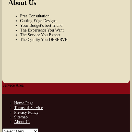
About Us
Free Consultation
Cutting Edge Designs
Your Budget's best friend
The Experience You Want
The Service You Expect
The Quality You DESERVE!
Service Area
Home Page
Terms of Service
Privacy Policy
Sitemap
About Us