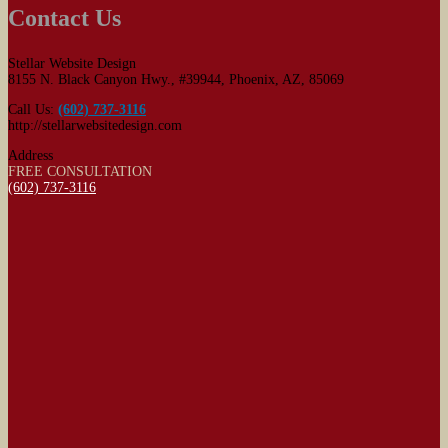
Contact Us
Stellar Website Design
8155 N. Black Canyon Hwy., #39944
,
Phoenix
,
AZ
,
85069
Call Us:
(602) 737-3116
http://stellarwebsitedesign.com
Address
FREE CONSULTATION
(602) 737-3116