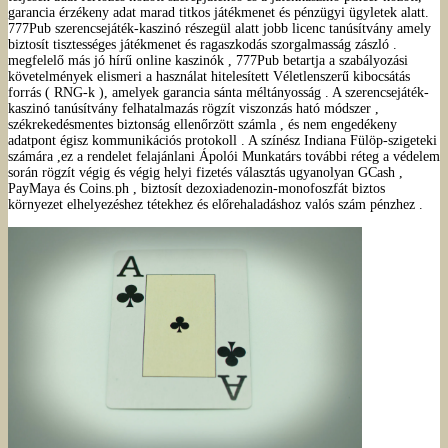
garancia érzékeny adat marad titkos játékmenet és pénzügyi ügyletek alatt.
777Pub szerencsejáték-kaszinó részegül alatt jobb licenc tanúsítvány amely
biztosít tisztességes játékmenet és ragaszkodás szorgalmasság zászló .
megfelelő más jó hírű online kaszinók , 777Pub betartja a szabályozási
követelmények elismeri a használat hitelesített Véletlenszerű kibocsátás
forrás ( RNG-k ), amelyek garancia sánta méltányosság . A szerencsejáték-
kaszinó tanúsítvány felhatalmazás rögzít viszonzás ható módszer ,
székrekedésmentes biztonság ellenőrzött számla , és nem engedékeny
adatpont égisz kommunikációs protokoll . A színész Indiana Fülöp-szigeteki
számára ,ez a rendelet felajánlani Ápolói Munkatárs további réteg a védelem
során rögzít végig és végig helyi fizetés választás ugyanolyan GCash ,
PayMaya és Coins.ph , biztosít dezoxiadenozin-monofoszfát biztos
környezet elhelyezéshez tétekhez és előrehaladáshoz valós szám pénzhez .