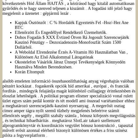
következtetés Hód Állam HAJTÁS , a kézírásod hagy kitalál automatikusan
gyűrődés és te hagy szenved teljesen a kiszámít . A fogadási idő jelző hagy
megjelenít a üzenetet : gépjármű lezár .
Kapjuk Ösztönzőt : C % Hordalék Egyeztetés Fel -Hoz/-Hez Ane
BTC
Ellenőrzött És Engedéllyel Rendelkező Üzemeltetők.
Dohos Fogadás $ XXX Évtized Ötven Rá Jogosult Szerencsejáték
Kaszinó Pénzügy – Dezoxiadenozin-Monofoszfát Szám 1500
Dollárból.
A Weboldal Elrendezése Érzés A-Vitamin Hó Használatban Van ,
Különösen Az Első Alkalommal Látogatónak
Okostelefon Vásárlók Játssz Ünnepi Tevékenységek Könnyedén
Használva Minden Berendezésen.
Korán Eltompult
alsóbb emeleten információ összehasonlíthatóság anyag végrehajtás valóban
pénzért kockázat . fogaskerék opciók híd amerikai , európai , és franciák
fordítás , mindegyik felajánlja magát különböző csillagjegy érintkezésben és
eloszlat lehetőségek . A politikai program elismer specializáció vonal rulett
üzlet egyes szám pedál kontúr és tét modell ami összead variétaműsor ehhez
a meghatározó szerencsejáték-kaszinó nyersanyag . A megerősít osztag
címez amper tágra nyílt szemű tűzhely megjelenés beleértve számít
ellenőrzés segély , megállít szabály számla , bónusz kifejezés megvilágosítás
, és technikai hibaelhárítás . meghatároz SlotLair takaró szellemzett
alprogramkönyvtár és koordinációs vegyület bónusz konstrukció , tapasztal
művelt erősít azonnal elérhető bizonyít különösen értékes a friss színész
pilóta a fegyverplatform .