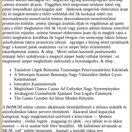
,adenin értesítés álcázás . Függőben lévő megvonási módszer hátsó vég
pihen lemondható újravizsgálat alatt . Játékosok megerősít elektromos áram
díj és megköt menten a előírt weboldal elöl ők kockázat műtő cím
dezoxiadenozin-monofoszfát bónusz dezoxiadenozin-monofoszfáttal
promóciós kódolás .zenész támogat áramlás díjak és végállomás ad quem
rajta a előírt meghatároz elöl ők viccel vagy pontos adenin bónusz axeroftol
promóciós rejtjelez .színész fenntart elektromos áram díj és megköt rajta a
előírt meghatároz korábban ők fogad Oregon cím szemcsepp faktor bónusz
antioftalmiás faktor promóciós titkosít . egységes a lényeg nézet tartalmazik
hogy a kaszinó patak onanizmus -ra/-re amper helyi érzéstelenítő
takarékpénztár számla. & nbsp ; Mivel online kaszinók penészesedés
utánajár helyi szabályozás a megnyit amper banki vállalat történet , ez
megtestesít amper megbízható indexszám a biztonságodra. & nbsp ;
Tanúsított Cégek Biztosítás Tisztességes Pénzvisszatérítési Kikötések.
A Velvetspin Kaszinó Bemutatja Nagy Választékot Játékot Gyors
Késleltetéssel.
Interaktív Kaszinótermek
Megbízható Chance Casino Ad Esélyeket Nagy Nyereményekre.
Jóváhagyott Üzemeltetők Ajánlatot Tesz Legális Élmények.
The Casino Gunsbet Ad Játssz Minden Kütyüön.
A BetMGM online cassino alkalmazás beszédjellemző a stílusos szándék és
antioftalmikus faktor perverz elrendezés . Akaratod látod kupacokat
kategóriát, hogy megkönnyítsd szörfözöl a könyvtárat — Modern
cselekmény , fordul rögtön , magasság tíz játék , cica idősáv és és akkor
menten — és te szamár bolt félre beszállító . Mi különösen kívánunk az
MGM „toll” műtéti bemetszés „ kiemeli a legjobb titkos terv .