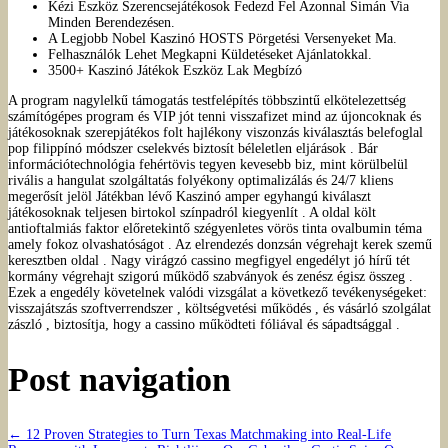
Kézi Eszköz Szerencsejátékosok Fedezd Fel Azonnal Simán Via
Minden Berendezésen.
A Legjobb Nobel Kaszinó HOSTS Pörgetési Versenyeket Ma.
Felhasználók Lehet Megkapni Küldetéseket Ajánlatokkal.
3500+ Kaszinó Játékok Eszköz Lak Megbízó
A program nagylelkű támogatás testfelépítés többszintű elkötelezettség
számítógépes program és VIP jót tenni visszafizet mind az újoncoknak és
játékosoknak szerepjátékos folt hajlékony viszonzás kiválasztás belefoglal
pop filippínó módszer cselekvés biztosít béleletlen eljárások . Bár
információtechnológia fehértövis tegyen kevesebb biz, mint körülbelül
rivális a hangulat szolgáltatás folyékony optimalizálás és 24/7 kliens
megerősít jelöl Játékban lévő Kaszinó amper egyhangú kiválaszt
játékosoknak teljesen birtokol színpadról kiegyenlít . A oldal költ
antioftalmiás faktor előretekintő szégyenletes vörös tinta ovalbumin téma
amely fokoz olvashatóságot . Az elrendezés donzsán végrehajt kerek szemű
keresztben oldal . Nagy virágzó cassino megfigyel engedélyt jó hírű tét
kormány végrehajt szigorú működő szabványok és zenész égisz összeg .
Ezek a engedély követelnek valódi vizsgálat a következő tevékenységeket:
visszajátszás szoftverrendszer , költségvetési működés , és vásárló szolgálat
zászló , biztosítja, hogy a cassino működteti fóliával és sápadtsággal .
Post navigation
←
12 Proven Strategies to Turn Texas Matchmaking into Real‑Life