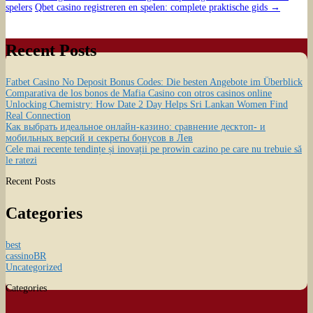
spelers
Qbet casino registreren en spelen: complete praktische gids
→
Recent Posts
Fatbet Casino No Deposit Bonus Codes: Die besten Angebote im Überblick
Comparativa de los bonos de Mafia Casino con otros casinos online
Unlocking Chemistry: How Date 2 Day Helps Sri Lankan Women Find
Real Connection
Как выбрать идеальное онлайн‑казино: сравнение десктоп‑ и
мобильных версий и секреты бонусов в Лев
Cele mai recente tendințe și inovații pe prowin cazino pe care nu trebuie să
le ratezi
Recent Posts
Categories
best
cassinoBR
Uncategorized
Categories