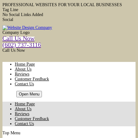
PROFESSIONAL WEBSITES FOR YOUR LOCAL BUSINESSES
Tag Line
No Social Links Added
Social
Company Logo
Call Us Now
(602) 737-3116
Call Us Now
Home Page
About Us
Reviews
Customer Feedback
Contact Us
HOME
Open Menu
Home Page
About Us
Reviews
Customer Feedback
Contact Us
Top Menu