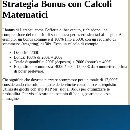
Strategia Bonus con Calcoli
Matematici
I bonus di Larabet, come l’offerta di benvenuto, richiedono una
comprensione dei requisiti di scommessa per essere sfruttati al meglio. Ad
esempio, un bonus comune è il 100% fino a 500€ con un requisito di
scommessa (wagering) di 30x. Ecco un calcolo di esempio:
Deposito: 200€
Bonus: 100% di 200€ = 200€
Totale disponibile: 200€ (deposito) + 200€ (bonus) = 400€
Requisito di scommessa: 400€ * 30 = 12,000€ da scommettere prima
di poter prelevare.
Ciò significa che dovrete piazzare scommesse per un totale di 12,000€,
considerando che solo una parte delle vincite contribuisce al requisito.
Utilizzate giochi con alto RTP (es. slot al 96%) per ottimizzare le
probabilità. Per visualizzare un esempio di bonus, guardate questa
immagine: