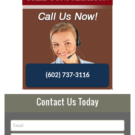
(602) 737-3116
Contact Us Today