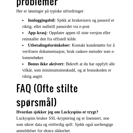
problemer
Her er løsninger på typiske utfordringer:
Innloggingsfeil:
Sjekk at brukernavn og passord er
riktig, eller nullstill passordet via e-post.
App-krasj:
Oppdater appen til siste versjon eller
reinstaller den fra offisiell kilde.
Utbetalingsforsinkelser:
Kontakt kundestøtte for å
verifisere dokumentasjon; bruk raskere metoder som e-
lommebøker.
Bonus ikke aktivert:
Bekreft at du har oppfylt alle
vilkår, som minimumsinnskudd, og at bonuskoden er
riktig angitt.
FAQ (Ofte stilte
spørsmål)
Hvordan sjekker jeg om Luckyspins er trygt?
Luckyspins bruker SSL-kryptering og er lisensiert, noe
som sikrer data og rettferdig spill. Sjekk også uavhengige
anmeldelser for ekstra sikkerhet.