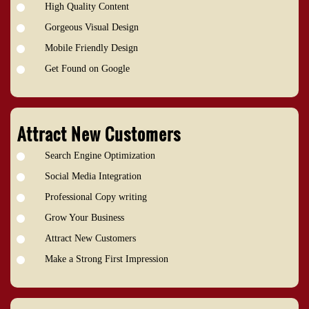
High Quality Content
Gorgeous Visual Design
Mobile Friendly Design
Get Found on Google
Attract New Customers
Search Engine Optimization
Social Media Integration
Professional Copy writing
Grow Your Business
Attract New Customers
Make a Strong First Impression