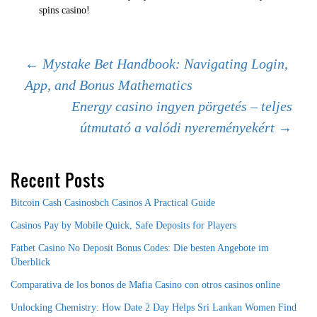
spins casino!
Post
←
Mystake Bet Handbook: Navigating Login,
App, and Bonus Mathematics
navigation
Energy casino ingyen pörgetés – teljes
útmutató a valódi nyereményekért
→
Recent Posts
Bitcoin Cash Casinosbch Casinos A Practical Guide
Casinos Pay by Mobile Quick, Safe Deposits for Players
Fatbet Casino No Deposit Bonus Codes: Die besten Angebote im
Überblick
Comparativa de los bonos de Mafia Casino con otros casinos online
Unlocking Chemistry: How Date 2 Day Helps Sri Lankan Women Find