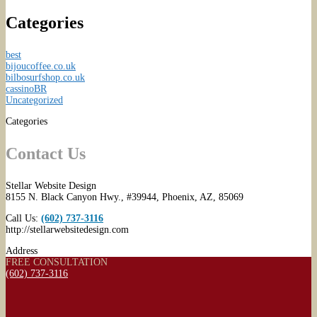
Categories
best
bijoucoffee.co.uk
bilbosurfshop.co.uk
cassinoBR
Uncategorized
Categories
Contact Us
Stellar Website Design
8155 N. Black Canyon Hwy., #39944
,
Phoenix
,
AZ
,
85069
Call Us:
(602) 737-3116
http://stellarwebsitedesign.com
Address
FREE CONSULTATION
(602) 737-3116