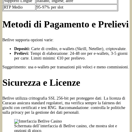
Supporto Lingue
Italiano, Inglese, altre
RTP Medio
95-97% per slot
Metodi di Pagamento e Prelievi
Betlive supporta opzioni varie:
Depositi:
Carte di credito, e-wallets (Skrill, Neteller), criptovalute.
Prelievi:
Tempi di elaborazione: 24-48 ore per e-wallets, 3-5 giorni
per carte. Limiti minimi: €10 per prelievo.
Suggerimento: usa e-wallets per transazioni più veloci e meno commissioni.
Sicurezza e Licenze
Betlive utilizza crittografia SSL 256-bit per proteggere dati. La licenza di
Curacao assicura standard regolatori, ma verifica sempre la fairness dei
giochi con certificati e test RNG. Raccomandazione: controlla le politiche
sulla privacy per la gestione dei dati personali.
Schermata dell’interfaccia di Betlive casino, che mostra slot e
opzioni di gioco.