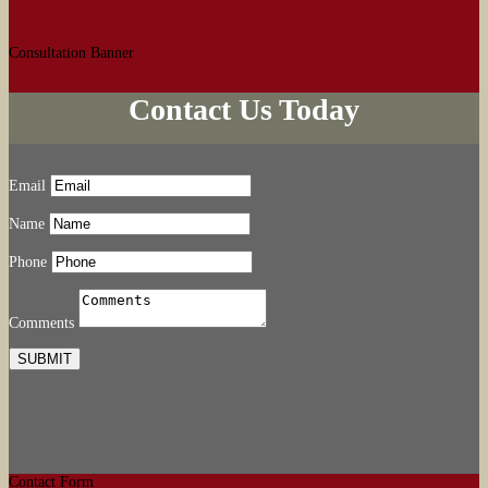
Consultation Banner
Contact Us Today
Email
Name
Phone
Comments
SUBMIT
Contact Form