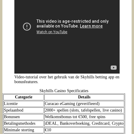
Video-tutorial over het gebruik van de Skyhills betting app en
bonusfeatures.
Skyhills Casino Specificaties
Categorie
Details
Licentie
Curacao eGaming (geverifieerd)
Spelaanbod
2000+ spellen (slots, tafelspellen, live casino)
Bonussen
Welkomstbonus tot €500, free spins
Betalingsmethodes
iDEAL, Bankoverboeking, Creditcard, Crypto
Minimale storting
€10