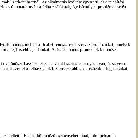
obil eszközt használ. Az alkalmazás letöltése egyszerű, és a telepítési
zletes útmutatót nyújt a felhasználóknak, így bármilyen probléma esetén
üdvözlő bónusz mellett a Boabet rendszeresen szervez promóciókat, amelyek
érni a legfrissebb ajánlatokat. A Boabet bonus promóciók különösen
ció különösen hasznos lehet, ha valaki szoros versenyben van, és szívesen
 a rendszerrel a felhasználók biztonságosabbnak érezhetik a fogadásaikat,
enisz mellett a Boabet különböző eseményeket kínál, mint például a