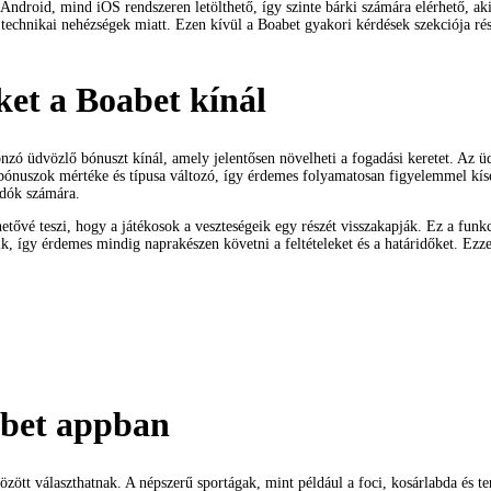
roid, mind iOS rendszeren letölthető, így szinte bárki számára elérhető, aki m
technikai nehézségek miatt. Ezen kívül a Boabet gyakori kérdések szekciója rés
et a Boabet kínál
zó üdvözlő bónuszt kínál, amely jelentősen növelheti a fogadási keretet. Az 
bónuszok mértéke és típusa változó, így érdemes folyamatosan figyelemmel kís
adók számára.
tővé teszi, hogy a játékosok a veszteségeik egy részét visszakapják. Ez a funk
, így érdemes mindig naprakészen követni a feltételeket és a határidőket. Ezzel
abet appban
özött választhatnak. A népszerű sportágak, mint például a foci, kosárlabda és t