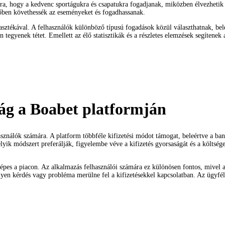
arra, hogy a kedvenc sportágukra és csapatukra fogadjanak, miközben élvezhetik 
dőben követhessék az eseményeket és fogadhassanak.
sztékával. A felhasználók különböző típusú fogadások közül választhatnak, bele
 tegyenek tétet. Emellett az élő statisztikák és a részletes elemzések segítene
aság a Boabet platformján
ználók számára. A platform többféle kifizetési módot támogat, beleértve a banki
k módszert preferálják, figyelembe véve a kifizetés gyorsaságát és a költségek
képes a piacon. Az alkalmazás felhasználói számára ez különösen fontos, mivel 
yen kérdés vagy probléma merülne fel a kifizetésekkel kapcsolatban. Az ügyféls