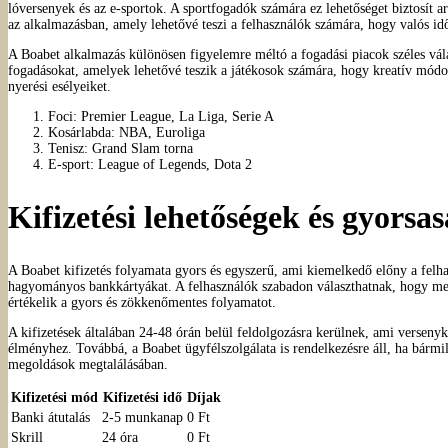
lóversenyek és az e-sportok. A sportfogadók számára ez lehetőséget biztosít 
az alkalmazásban, amely lehetővé teszi a felhasználók számára, hogy valós i
A Boabet alkalmazás különösen figyelemre méltó a fogadási piacok széles vála
fogadásokat, amelyek lehetővé teszik a játékosok számára, hogy kreatív módon
nyerési esélyeiket.
Foci: Premier League, La Liga, Serie A
Kosárlabda: NBA, Euroliga
Tenisz: Grand Slam torna
E-sport: League of Legends, Dota 2
Kifizetési lehetőségek és gyors
A Boabet kifizetés folyamata gyors és egyszerű, ami kiemelkedő előny a felhas
hagyományos bankkártyákat. A felhasználók szabadon választhatnak, hogy melyi
értékelik a gyors és zökkenőmentes folyamatot.
A kifizetések általában 24-48 órán belül feldolgozásra kerülnek, ami verseny
élményhez. Továbbá, a Boabet ügyfélszolgálata is rendelkezésre áll, ha bármil
megoldások megtalálásában.
Kifizetési mód
Kifizetési idő
Díjak
Banki átutalás
2-5 munkanap
0 Ft
Skrill
24 óra
0 Ft