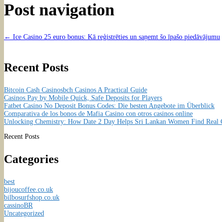
Post navigation
←
Ice Casino 25 euro bonus: Kā reģistrēties un saņemt šo īpašo piedāvājumu
Recent Posts
Bitcoin Cash Casinosbch Casinos A Practical Guide
Casinos Pay by Mobile Quick, Safe Deposits for Players
Fatbet Casino No Deposit Bonus Codes: Die besten Angebote im Überblick
Comparativa de los bonos de Mafia Casino con otros casinos online
Unlocking Chemistry: How Date 2 Day Helps Sri Lankan Women Find Real 
Recent Posts
Categories
best
bijoucoffee.co.uk
bilbosurfshop.co.uk
cassinoBR
Uncategorized