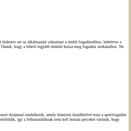
 érdemes ezt az alkalmazást választani a mobil fogadásokhoz, beleértve a
nk Önnek, hogy a lehető legjobb döntést hozza meg fogadási szokásaihoz. Ne
onzó dizájnnal rendelkezik, amely könnyen kezelhetővé teszi a sportfogadást
etöltődik, így a felhasználóknak nem kell hosszú perceket várniuk, hogy