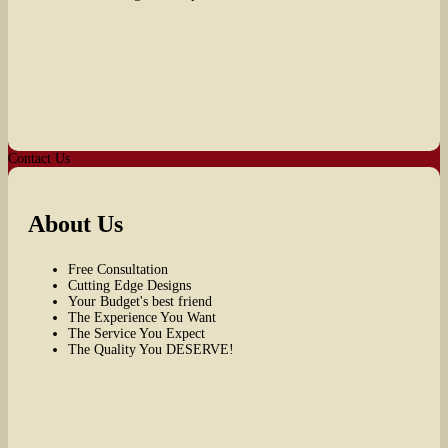
Contact Us
About Us
Free Consultation
Cutting Edge Designs
Your Budget's best friend
The Experience You Want
The Service You Expect
The Quality You DESERVE!