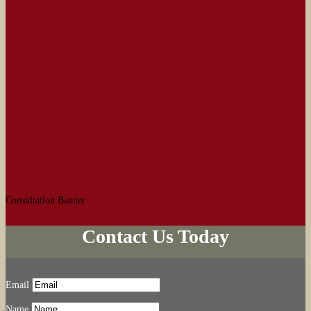
Consultation Banner
Contact Us Today
Email
Name