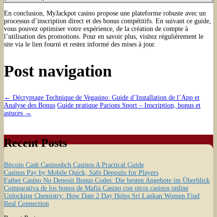
En conclusion, MyJackpot casino propose une plateforme robuste avec un
processus d’inscription direct et des bonus compétitifs. En suivant ce guide,
vous pouvez optimiser votre expérience, de la création de compte à
l’utilisation des promotions. Pour en savoir plus, visitez régulièrement le
site via le lien fourni et restez informé des mises à jour.
Post navigation
←
Décryptage Technique de Vegasino: Guide d’Installation de l’App et
Analyse des Bonus
Guide pratique Parions Sport – Inscription, bonus et
astuces
→
Recent Posts
Bitcoin Cash Casinosbch Casinos A Practical Guide
Casinos Pay by Mobile Quick, Safe Deposits for Players
Fatbet Casino No Deposit Bonus Codes: Die besten Angebote im Überblick
Comparativa de los bonos de Mafia Casino con otros casinos online
Unlocking Chemistry: How Date 2 Day Helps Sri Lankan Women Find
Real Connection