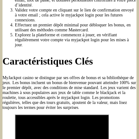
email, mot de passe, et données personnelles conformes à votre pièce
d’identité.
Validez votre compte en cliquant sur le lien de confirmation envoyé
à votre email ; cela active le myjackpot login pour les futures
connexions.
Effectuez un premier dépôt minimal pour débloquer les bonus, en
utilisant des méthodes comme Mastercard.
Explorez la plateforme et commencez à jouer, en vérifiant
régulièrement votre compte via myjackpot login pour les mises à
jour.
Caractéristiques Clés
MyJackpot casino se distingue par ses offres de bonus et sa bibliothèque de
jeux. Les bonus incluent un bonus de bienvenue pouvant atteindre 100% sur
le premier dépôt, avec des conditions de mise standard. Les jeux varient des
machines à sous populaires aux jeux de table comme le blackjack et la
roulette, tous accessibles après le myjackpot login. Les promotions
régulières, telles que des tours gratuits, ajoutent de la valeur, mais lisez
toujours les termes pour éviter les surprises.