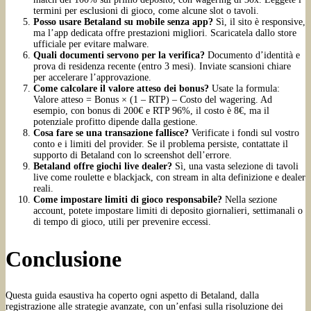
termini per esclusioni di gioco, come alcune slot o tavoli.
Posso usare Betaland su mobile senza app?
Sì, il sito è responsive,
ma l’app dedicata offre prestazioni migliori. Scaricatela dallo store
ufficiale per evitare malware.
Quali documenti servono per la verifica?
Documento d’identità e
prova di residenza recente (entro 3 mesi). Inviate scansioni chiare
per accelerare l’approvazione.
Come calcolare il valore atteso dei bonus?
Usate la formula:
Valore atteso = Bonus × (1 – RTP) – Costo del wagering. Ad
esempio, con bonus di 200€ e RTP 96%, il costo è 8€, ma il
potenziale profitto dipende dalla gestione.
Cosa fare se una transazione fallisce?
Verificate i fondi sul vostro
conto e i limiti del provider. Se il problema persiste, contattate il
supporto di Betaland con lo screenshot dell’errore.
Betaland offre giochi live dealer?
Sì, una vasta selezione di tavoli
live come roulette e blackjack, con stream in alta definizione e dealer
reali.
Come impostare limiti di gioco responsabile?
Nella sezione
account, potete impostare limiti di deposito giornalieri, settimanali o
di tempo di gioco, utili per prevenire eccessi.
Conclusione
Questa guida esaustiva ha coperto ogni aspetto di Betaland, dalla
registrazione alle strategie avanzate, con un’enfasi sulla risoluzione dei