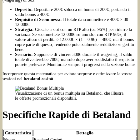
(wagering) di 30x:
Deposito:
Depositare 200€ sblocca un bonus di 200€, portando il
saldo bonus a 400€.
Requisito di Scommessa:
Il totale da scommettere è 400€ × 30 =
12.000€.
Strategia:
Giocate a slot con un RTP alto (es. 96%) per ridurre la
varianza. Se scommettete 12.000€ su uno slot con RTP 96%, il
valore atteso di perdita è 12.000€ × (1 – 0.96) = 480€, ma il bonus
copre parte di questo, rendendo potenzialmente redditizio se gestito
bene.
Scenario:
Supponete di vincere 300€ durante il wagering; il saldo
totale diventerebbe 700€, ma solo dopo aver soddisfatto il requisito
potrete prelevare. Monitorate sempre i progressi nella sezione bonus.
Incorporate questa matematica per evitare sorprese e ottimizzare le vostre
sessioni nel
betaland casinò
.
Visualizzazione di un bonus multipla su Betaland, che illustra
le offerte promozionali disponibili.
Specifiche Rapide di Betaland
Caratteristica
Dettaglio
Nome
Betaland Casinò