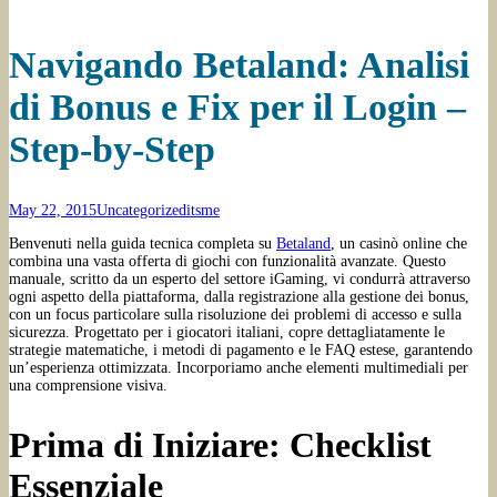
Navigando Betaland: Analisi
di Bonus e Fix per il Login –
Step-by-Step
May 22, 2015
Uncategorized
itsme
Benvenuti nella guida tecnica completa su
Betaland
, un casinò online che
combina una vasta offerta di giochi con funzionalità avanzate. Questo
manuale, scritto da un esperto del settore iGaming, vi condurrà attraverso
ogni aspetto della piattaforma, dalla registrazione alla gestione dei bonus,
con un focus particolare sulla risoluzione dei problemi di accesso e sulla
sicurezza. Progettato per i giocatori italiani, copre dettagliatamente le
strategie matematiche, i metodi di pagamento e le FAQ estese, garantendo
un’esperienza ottimizzata. Incorporiamo anche elementi multimediali per
una comprensione visiva.
Prima di Iniziare: Checklist
Essenziale