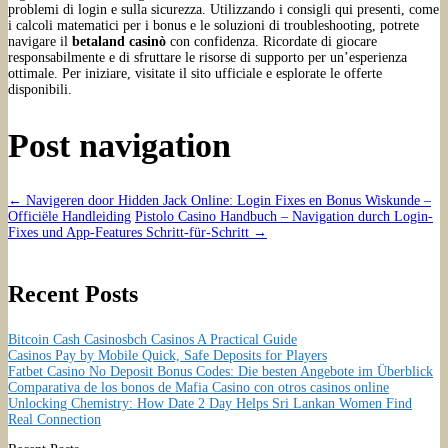
problemi di login e sulla sicurezza. Utilizzando i consigli qui presenti, come
i calcoli matematici per i bonus e le soluzioni di troubleshooting, potrete
navigare il
betaland casinò
con confidenza. Ricordate di giocare
responsabilmente e di sfruttare le risorse di supporto per un’esperienza
ottimale. Per iniziare, visitate il sito ufficiale e esplorate le offerte
disponibili.
Post navigation
←
Navigeren door Hidden Jack Online: Login Fixes en Bonus Wiskunde –
Officiële Handleiding
Pistolo Casino Handbuch – Navigation durch Login-
Fixes und App-Features Schritt-für-Schritt
→
Recent Posts
Bitcoin Cash Casinosbch Casinos A Practical Guide
Casinos Pay by Mobile Quick, Safe Deposits for Players
Fatbet Casino No Deposit Bonus Codes: Die besten Angebote im Überblick
Comparativa de los bonos de Mafia Casino con otros casinos online
Unlocking Chemistry: How Date 2 Day Helps Sri Lankan Women Find
Real Connection