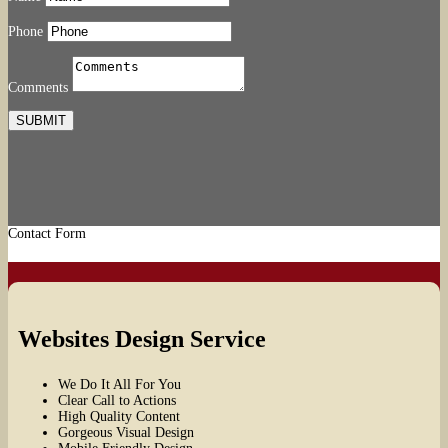
Phone
Comments
SUBMIT
Contact Form
Websites Design Service
We Do It All For You
Clear Call to Actions
High Quality Content
Gorgeous Visual Design