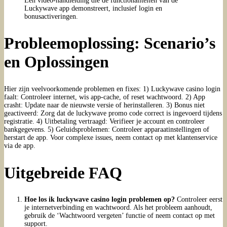
Een video-handleiding die de functionaliteiten van de
Luckywave app demonstreert, inclusief login en
bonusactiveringen.
Probleemoplossing: Scenario’s
en Oplossingen
Hier zijn veelvoorkomende problemen en fixes: 1) Luckywave casino login
faalt: Controleer internet, wis app-cache, of reset wachtwoord. 2) App
crasht: Update naar de nieuwste versie of herinstalleren. 3) Bonus niet
geactiveerd: Zorg dat de luckywave promo code correct is ingevoerd tijdens
registratie. 4) Uitbetaling vertraagd: Verifieer je account en controleer
bankgegevens. 5) Geluidsproblemen: Controleer apparaatinstellingen of
herstart de app. Voor complexe issues, neem contact op met klantenservice
via de app.
Uitgebreide FAQ
Hoe los ik luckywave casino login problemen op?
Controleer eerst
je internetverbinding en wachtwoord. Als het probleem aanhoudt,
gebruik de ‘Wachtwoord vergeten’ functie of neem contact op met
support.