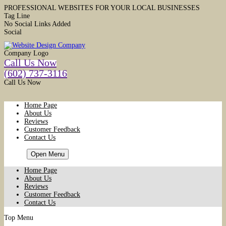
PROFESSIONAL WEBSITES FOR YOUR LOCAL BUSINESSES
Tag Line
No Social Links Added
Social
Company Logo
Call Us Now
(602) 737-3116
Call Us Now
Home Page
About Us
Reviews
Customer Feedback
Contact Us
HOME
Open Menu
Home Page
About Us
Reviews
Customer Feedback
Contact Us
Top Menu