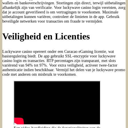
wallets en bankoverschrijvingen. Stortingen zijn direct, terwijl uitbetalingen
afhankelijk zijn van verificatie. Voor luckywave casino login vereisten, zorg
dat je account geverifieerd is om vertragingen te voorkomen. Maximale
uitbetalingen kunnen variëren; controleer de limieten in de app. Gebruik
beveiligde netwerken voor transacties om fraude te vermijden.
Veiligheid en Licenties
Luckywave casino opereert onder een Curacao eGaming licentie, wat
basisregulering biedt. De app gebruikt SSL-encryptie voor luckywave
casino login en transacties. RTP percentages zijn transparant, met slots
variërend van 94% tot 97%. Voor extra veiligheid, activeer twee-factor
authenticatie indien beschikbaar. Vermijd het delen van je luckywave promo
code met anderen om misbruik te voorkomen.