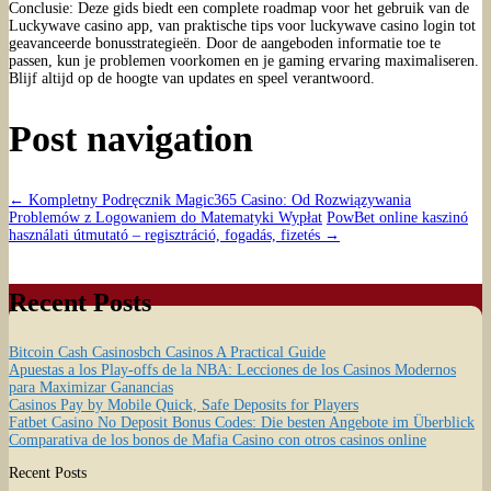
Conclusie: Deze gids biedt een complete roadmap voor het gebruik van de
Luckywave casino app, van praktische tips voor luckywave casino login tot
geavanceerde bonusstrategieën. Door de aangeboden informatie toe te
passen, kun je problemen voorkomen en je gaming ervaring maximaliseren.
Blijf altijd op de hoogte van updates en speel verantwoord.
Post navigation
←
Kompletny Podręcznik Magic365 Casino: Od Rozwiązywania
Problemów z Logowaniem do Matematyki Wypłat
PowBet online kaszinó
használati útmutató – regisztráció, fogadás, fizetés
→
Recent Posts
Bitcoin Cash Casinosbch Casinos A Practical Guide
Apuestas a los Play‑offs de la NBA: Lecciones de los Casinos Modernos
para Maximizar Ganancias
Casinos Pay by Mobile Quick, Safe Deposits for Players
Fatbet Casino No Deposit Bonus Codes: Die besten Angebote im Überblick
Comparativa de los bonos de Mafia Casino con otros casinos online
Recent Posts