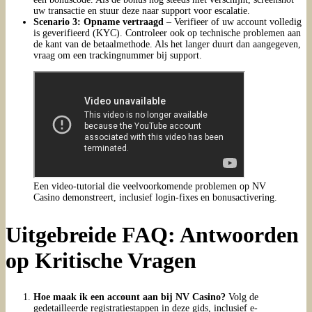
uw transactie en stuur deze naar support voor escalatie.
Scenario 3: Opname vertraagd
– Verifieer of uw account volledig
is geverifieerd (KYC). Controleer ook op technische problemen aan
de kant van de betaalmethode. Als het langer duurt dan aangegeven,
vraag om een trackingnummer bij support.
Een video-tutorial die veelvoorkomende problemen op NV
Casino demonstreert, inclusief login-fixes en bonusactivering.
Uitgebreide FAQ: Antwoorden
op Kritische Vragen
Hoe maak ik een account aan bij NV Casino?
Volg de
gedetailleerde registratiestappen in deze gids, inclusief e-