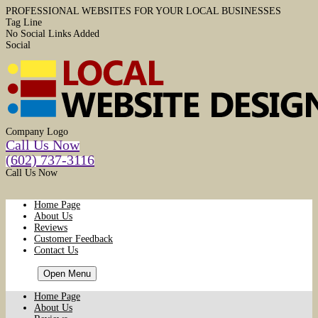
PROFESSIONAL WEBSITES FOR YOUR LOCAL BUSINESSES
Tag Line
No Social Links Added
Social
Company Logo
Call Us Now
(602) 737-3116
Call Us Now
Home Page
About Us
Reviews
Customer Feedback
Contact Us
HOME
Open Menu
Home Page
About Us