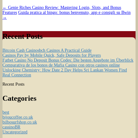
←
Genie Riches Casino Review: Mastering Login, Slots, and Bonus
Features
Guida pratica al bingo: bonus benvenuto, app e consigli su Bwin
→
Recent Posts
Bitcoin Cash Casinosbch Casinos A Practical Guide
Casinos Pay by Mobile Quick, Safe Deposits for Players
Fatbet Casino No Deposit Bonus Codes: Die besten Angebote im Überblick
Comparativa de los bonos de Mafia Casino con otros casinos online
Unlocking Chemistry: How Date 2 Day Helps Sri Lankan Women Find
Real Connection
Recent Posts
Categories
best
bijoucoffee.co.uk
bilbosurfshop.co.uk
cassinoBR
Uncategorized