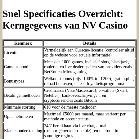
Snel Specificaties Overzicht:
Kerngegevens van NV Casino
Kenmerk
Details
Vermeldelijk een Curacao-licentie (controleer altijd
Licentie
op de website voor actuele informatie)
Meer dan 1000 games, inclusief slots, blackjack,
Game-aanbod
roulette, en live dealer spellen van providers zoals
NetEnt en Microgaming
Welkomstbonus (bijv. 100% tot €200), gratis spins,
Bonustypes
reload bonussen, en een loyaliteitsprogramma
Creditcards (Visa/Mastercard), e-wallets (Skrill,
Betalingenmethoden
Neteller), bankoverschrijvingen, en
cryptocurrencies zoals Bitcoin
Minimale storting
€10 voor de meeste methoden
Maximaal €5000 per maand, maar varieert per
Opnamelimieten
methode en accountstatus
24/7 bereikbaar via live chat, e-mail
Klantenondersteuning
(support@nvcasino-be.biz), en telefoon in
sommige regio’s