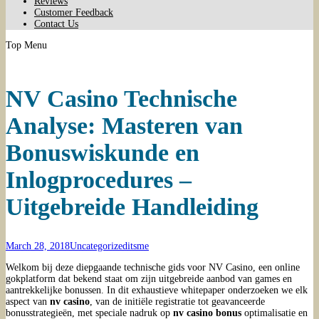
Reviews
Customer Feedback
Contact Us
Top Menu
NV Casino Technische
Analyse: Masteren van
Bonuswiskunde en
Inlogprocedures –
Uitgebreide Handleiding
March 28, 2018
Uncategorized
itsme
Welkom bij deze diepgaande technische gids voor NV Casino, een online
gokplatform dat bekend staat om zijn uitgebreide aanbod van games en
aantrekkelijke bonussen. In dit exhaustieve whitepaper onderzoeken we elk
aspect van
nv casino
, van de initiële registratie tot geavanceerde
bonusstrategieën, met speciale nadruk op
nv casino bonus
optimalisatie en