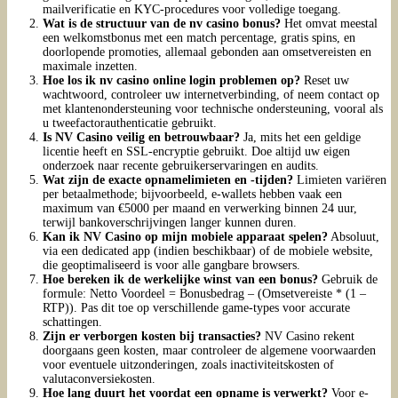
mailverificatie en KYC-procedures voor volledige toegang.
Wat is de structuur van de
nv casino bonus
?
Het omvat meestal
een welkomstbonus met een match percentage, gratis spins, en
doorlopende promoties, allemaal gebonden aan omsetvereisten en
maximale inzetten.
Hoe los ik
nv casino online login
problemen op?
Reset uw
wachtwoord, controleer uw internetverbinding, of neem contact op
met klantenondersteuning voor technische ondersteuning, vooral als
u tweefactorauthenticatie gebruikt.
Is NV Casino veilig en betrouwbaar?
Ja, mits het een geldige
licentie heeft en SSL-encryptie gebruikt. Doe altijd uw eigen
onderzoek naar recente gebruikerservaringen en audits.
Wat zijn de exacte opnamelimieten en -tijden?
Limieten variëren
per betaalmethode; bijvoorbeeld, e-wallets hebben vaak een
maximum van €5000 per maand en verwerking binnen 24 uur,
terwijl bankoverschrijvingen langer kunnen duren.
Kan ik NV Casino op mijn mobiele apparaat spelen?
Absoluut,
via een dedicated app (indien beschikbaar) of de mobiele website,
die geoptimaliseerd is voor alle gangbare browsers.
Hoe bereken ik de werkelijke winst van een bonus?
Gebruik de
formule: Netto Voordeel = Bonusbedrag – (Omsetvereiste * (1 –
RTP)). Pas dit toe op verschillende game-types voor accurate
schattingen.
Zijn er verborgen kosten bij transacties?
NV Casino rekent
doorgaans geen kosten, maar controleer de algemene voorwaarden
voor eventuele uitzonderingen, zoals inactiviteitskosten of
valutaconversiekosten.
Hoe lang duurt het voordat een opname is verwerkt?
Voor e-