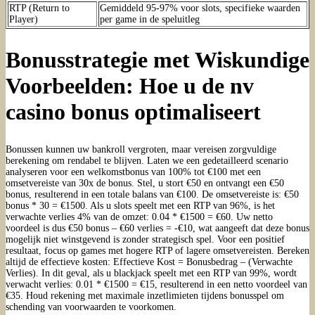
RTP (Return to
Gemiddeld 95-97% voor slots, specifieke waarden
Player)
per game in de speluitleg
Bonusstrategie met Wiskundige
Voorbeelden: Hoe u de
nv
casino bonus
optimaliseert
Bonussen kunnen uw bankroll vergroten, maar vereisen zorgvuldige
berekening om rendabel te blijven. Laten we een gedetailleerd scenario
analyseren voor een welkomstbonus van 100% tot €100 met een
omsetvereiste van 30x de bonus. Stel, u stort €50 en ontvangt een €50
bonus, resulterend in een totale balans van €100. De omsetvereiste is: €50
bonus * 30 = €1500. Als u slots speelt met een RTP van 96%, is het
verwachte verlies 4% van de omzet: 0.04 * €1500 = €60. Uw netto
voordeel is dus €50 bonus – €60 verlies = -€10, wat aangeeft dat deze bonus
mogelijk niet winstgevend is zonder strategisch spel. Voor een positief
resultaat, focus op games met hogere RTP of lagere omsetvereisten. Bereken
altijd de effectieve kosten: Effectieve Kost = Bonusbedrag – (Verwachte
Verlies). In dit geval, als u blackjack speelt met een RTP van 99%, wordt
verwacht verlies: 0.01 * €1500 = €15, resulterend in een netto voordeel van
€35. Houd rekening met maximale inzetlimieten tijdens bonusspel om
schending van voorwaarden te voorkomen.