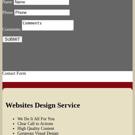
Name
Phone
Comments
SUBMIT
Contact Form
Websites Design Service
We Do It All For You
Clear Call to Actions
High Quality Content
Gorgeous Visual Design