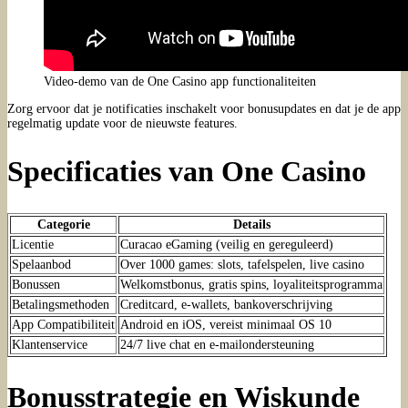
Video-demo van de One Casino app functionaliteiten
Zorg ervoor dat je notificaties inschakelt voor bonusupdates en dat je de app
regelmatig update voor de nieuwste features.
Specificaties van One Casino
Categorie
Details
Licentie
Curacao eGaming (veilig en gereguleerd)
Spelaanbod
Over 1000 games: slots, tafelspelen, live casino
Bonussen
Welkomstbonus, gratis spins, loyaliteitsprogramma
Betalingsmethoden
Creditcard, e-wallets, bankoverschrijving
App Compatibiliteit
Android en iOS, vereist minimaal OS 10
Klantenservice
24/7 live chat en e-mailondersteuning
Bonusstrategie en Wiskunde