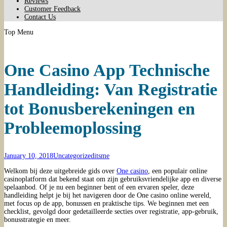
Reviews
Customer Feedback
Contact Us
Top Menu
One Casino App Technische
Handleiding: Van Registratie
tot Bonusberekeningen en
Probleemoplossing
January 10, 2018
Uncategorized
itsme
Welkom bij deze uitgebreide gids over
One casino
, een populair online
casinoplatform dat bekend staat om zijn gebruiksvriendelijke app en diverse
spelaanbod. Of je nu een beginner bent of een ervaren speler, deze
handleiding helpt je bij het navigeren door de One casino online wereld,
met focus op de app, bonussen en praktische tips. We beginnen met een
checklist, gevolgd door gedetailleerde secties over registratie, app-gebruik,
bonusstrategie en meer.