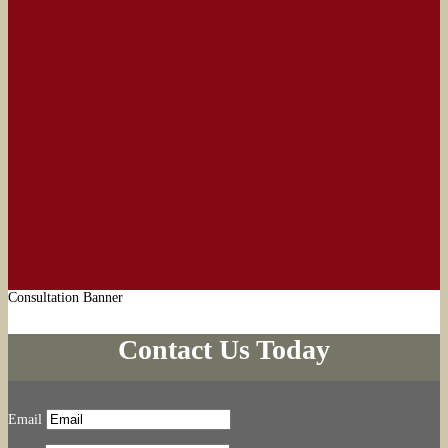
Consultation Banner
Contact Us Today
Email