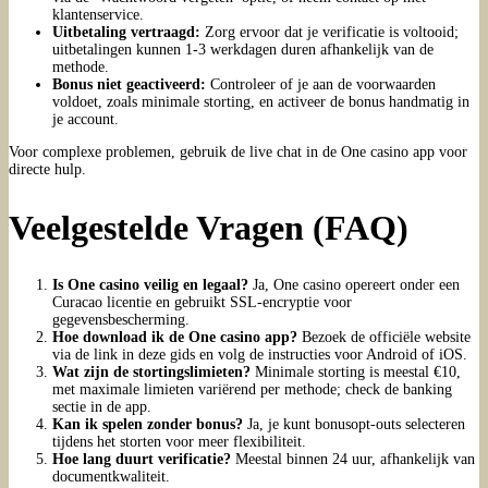
klantenservice.
Uitbetaling vertraagd:
Zorg ervoor dat je verificatie is voltooid;
uitbetalingen kunnen 1-3 werkdagen duren afhankelijk van de
methode.
Bonus niet geactiveerd:
Controleer of je aan de voorwaarden
voldoet, zoals minimale storting, en activeer de bonus handmatig in
je account.
Voor complexe problemen, gebruik de live chat in de One casino app voor
directe hulp.
Veelgestelde Vragen (FAQ)
Is One casino veilig en legaal?
Ja, One casino opereert onder een
Curacao licentie en gebruikt SSL-encryptie voor
gegevensbescherming.
Hoe download ik de One casino app?
Bezoek de officiële website
via de link in deze gids en volg de instructies voor Android of iOS.
Wat zijn de stortingslimieten?
Minimale storting is meestal €10,
met maximale limieten variërend per methode; check de banking
sectie in de app.
Kan ik spelen zonder bonus?
Ja, je kunt bonusopt-outs selecteren
tijdens het storten voor meer flexibiliteit.
Hoe lang duurt verificatie?
Meestal binnen 24 uur, afhankelijk van
documentkwaliteit.