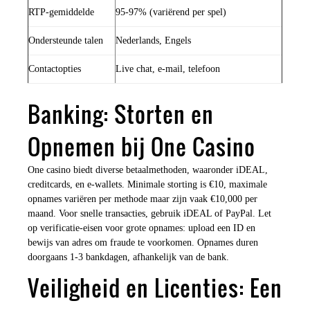
RTP-gemiddelde
95-97% (variërend per spel)
Ondersteunde talen
Nederlands, Engels
Contactopties
Live chat, e-mail, telefoon
Banking: Storten en
Opnemen bij One Casino
One casino biedt diverse betaalmethoden, waaronder iDEAL,
creditcards, en e-wallets. Minimale storting is €10, maximale
opnames variëren per methode maar zijn vaak €10,000 per
maand. Voor snelle transacties, gebruik iDEAL of PayPal. Let
op verificatie-eisen voor grote opnames: upload een ID en
bewijs van adres om fraude te voorkomen. Opnames duren
doorgaans 1-3 bankdagen, afhankelijk van de bank.
Veiligheid en Licenties: Een