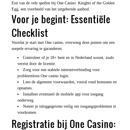
Een van de vele spellen bij One Casino: Knights of the Golden
Egg, een voorbeeld van het uitgebreide aanbod.
Voor je begint: Essentiële
Checklist
Voordat je start met One casino, overweeg deze punten om een
soepele ervaring te garanderen:
Controleer of je 18+ bent en in Nederland woont, zoals
vereist door de licentie.
Zorg voor een stabiele internetverbinding voor
probleemloos One casino login.
Lees de algemene voorwaarden, vooral rond bonussen en
opnames.
Installeer eventueel de mobiele app voor toegang
onderweg.
Noteer je inloggegevens veilig om toegangsproblemen te
voorkomen.
Registratie bij One Casino: