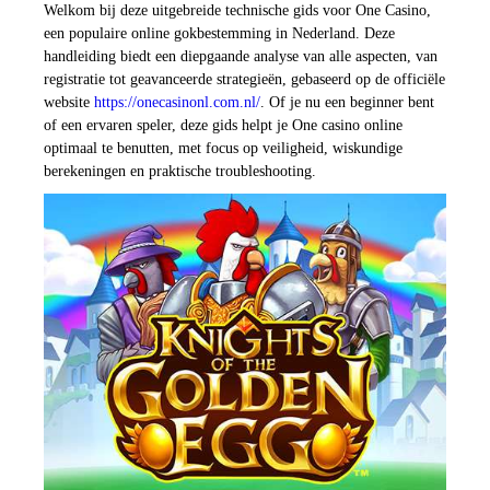
Welkom bij deze uitgebreide technische gids voor One Casino,
een populaire online gokbestemming in Nederland. Deze
handleiding biedt een diepgaande analyse van alle aspecten, van
registratie tot geavanceerde strategieën, gebaseerd op de officiële
website
https://onecasinonl.com.nl/
. Of je nu een beginner bent
of een ervaren speler, deze gids helpt je One casino online
optimaal te benutten, met focus op veiligheid, wiskundige
berekeningen en praktische troubleshooting.