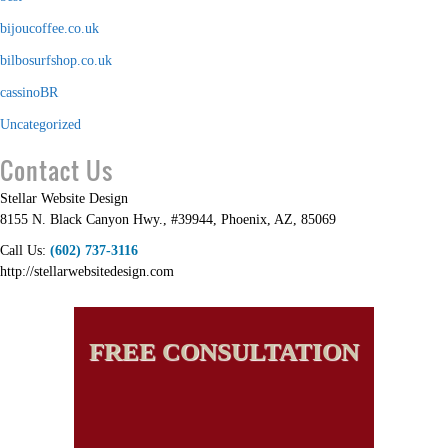
bijoucoffee.co.uk
bilbosurfshop.co.uk
cassinoBR
Uncategorized
Contact Us
Stellar Website Design
8155 N. Black Canyon Hwy., #39944
,
Phoenix
,
AZ
,
85069
Call Us:
(602) 737-3116
http://stellarwebsitedesign.com
FREE CONSULTATION