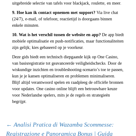
uitgebreide selectie van tafels voor blackjack, roulette, en meer.
9. Hoe kan ik contact opnemen met support?
Via live chat
(24/7), e-mail, of telefoon; reactietijd is doorgaans binnen
enkele minuten.
10. Wat is het verschil tussen de website en app?
De app biedt
mobiele optimalisatie en push-notificaties, maar functionaliteiten
zijn gelijk; kies gebaseerd op je voorkeur.
Deze gids biedt een technisch diepgaande kijk op One Casino,
van basisregistratie tot geavanceerde veiligheidschecks. Door de
wiskundige inzichten en troubleshooting-scenario’s toe te passen,
kun je je kansen optimaliseren en problemen minimaliseren.
Blijf altijd verantwoord spelen en raadpleeg de officiële bronnen
voor updates. One casino online blijft een betrouwbare keuze
voor Nederlandse spelers, mits je de regels en strategieën
begrijpt.
Post
←
Analisi Pratica di Wazamba Scommesse:
Registrazione e Panoramica Bonus | Guida