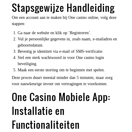
Stapsgewijze Handleiding
Om een account aan te maken bij One casino online, volg deze
stappen:
Ga naar de website en klik op ‘Registreren’.
Vul je persoonlijke gegevens in, zoals naam, e-mailadres en
geboortedatum.
Bevestig je identiteit via e-mail of SMS-verificatie.
Stel een sterk wachtwoord in voor One casino login
beveiliging.
Maak een eerste storting om te beginnen met spelen.
Deze proces duurt meestal minder dan 5 minuten, maar zorg
voor nauwkeurige invoer om vertragingen te voorkomen.
One Casino Mobiele App:
Installatie en
Functionaliteiten