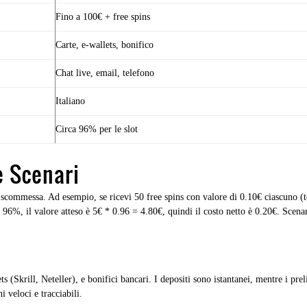
Fino a 100€ + free spins
Carte, e-wallets, bonifico
Chat live, email, telefono
Italiano
Circa 96% per le slot
e Scenari
di scommessa. Ad esempio, se ricevi 50 free spins con valore di 0.10€ ciascuno 
è 96%, il valore atteso è 5€ * 0.96 = 4.80€, quindi il costo netto è 0.20€. Scenar
s (Skrill, Neteller), e bonifici bancari. I depositi sono istantanei, mentre i pr
 veloci e tracciabili.