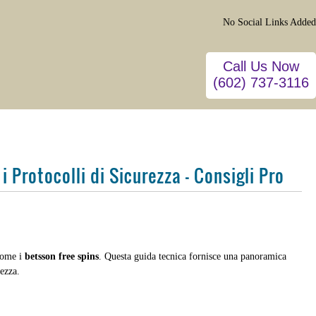
No Social Links Added
Call Us Now
(602) 737-3116
Protocolli di Sicurezza – Consigli Pro
come i
betsson free spins
. Questa guida tecnica fornisce una panoramica
rezza.