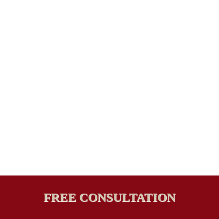
FREE CONSULTATION