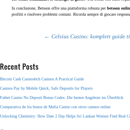
In conclusione, Betsson offre una piattaforma robusta per
betsson onlin
profitti e risolvere problemi comuni. Ricorda sempre di giocare responsabi
Post
←
Celsius Casino: komplett guide til
navigation
Recent Posts
Bitcoin Cash Casinosbch Casinos A Practical Guide
Casinos Pay by Mobile Quick, Safe Deposits for Players
Fatbet Casino No Deposit Bonus Codes: Die besten Angebote im Überblick
Comparativa de los bonos de Mafia Casino con otros casinos online
Unlocking Chemistry: How Date 2 Day Helps Sri Lankan Women Find Real C