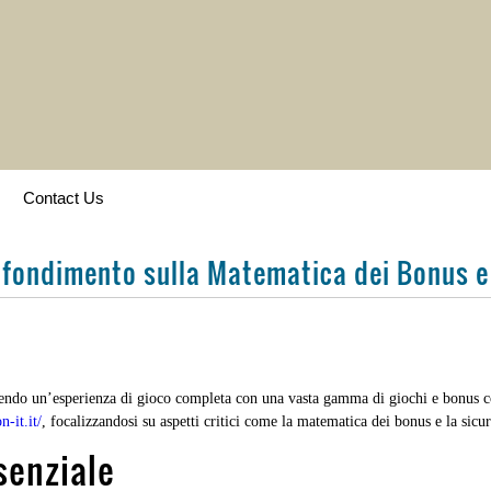
Contact Us
ondimento sulla Matematica dei Bonus e i 
frendo un’esperienza di gioco completa con una vasta gamma di giochi e bonus 
n-it.it/
, focalizzandosi su aspetti critici come la matematica dei bonus e la sicu
senziale