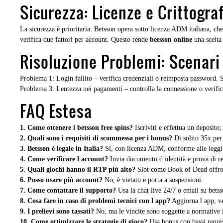
Sicurezza: Licenze e Crittogra
La sicurezza è prioritaria: Betsson opera sotto licenza ADM italiana, che
verifica due fattori per account. Questo rende
betsson online
una scelta 
Risoluzione Problemi: Scenar
Problema 1: Login fallito – verifica credenziali o reimposta password. Sc
Problema 3: Lentezza nei pagamenti – controlla la connessione o verifica 
FAQ Estesa
1. Come ottenere i betsson free spins?
Iscriviti e effettua un deposito
2. Quali sono i requisiti di scommessa per i bonus?
Di solito 35x per 
3. Betsson è legale in Italia?
Sì, con licenza ADM, conforme alle leggi 
4. Come verificare l account?
Invia documento d identità e prova di re
5. Quali giochi hanno il RTP più alto?
Slot come Book of Dead offron
6. Posso usare più account?
No, è vietato e porta a sospensioni.
7. Come contattare il supporto?
Usa la chat live 24/7 o email su betss
8. Cosa fare in caso di problemi tecnici con l app?
Aggiorna l app, ver
9. I prelievi sono tassati?
No, ma le vincite sono soggette a normative it
10. Come ottimizzare le strategie di gioco?
Usa bonus con bassi requisi