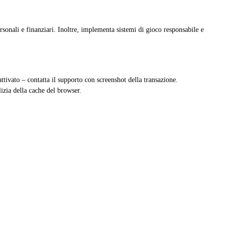
rsonali e finanziari. Inoltre, implementa sistemi di gioco responsabile e
tivato – contatta il supporto con screenshot della transazione.
izia della cache del browser.