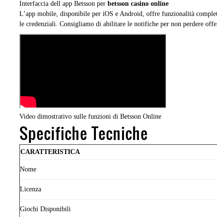
Interfaccia dell app Betsson per
betsson casino online
L’app mobile, disponibile per iOS e Android, offre funzionalità complete
le credenziali. Consigliamo di abilitare le notifiche per non perdere off
Video dimostrativo sulle funzioni di Betsson Online
Specifiche Tecniche
CARATTERISTICA
Nome
Licenza
Giochi Disponibili