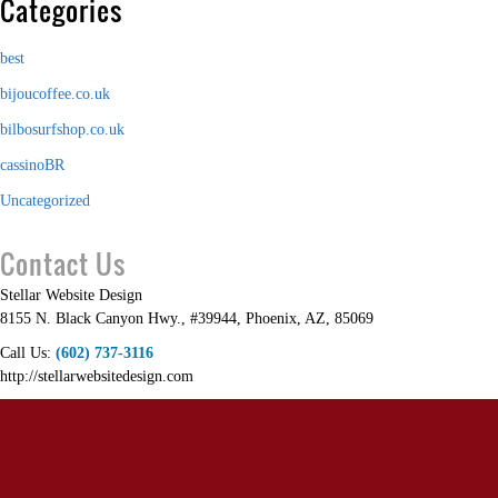
Categories
best
bijoucoffee.co.uk
bilbosurfshop.co.uk
cassinoBR
Uncategorized
Contact Us
Stellar Website Design
8155 N. Black Canyon Hwy., #39944
,
Phoenix
,
AZ
,
85069
Call Us:
(602) 737-3116
http://stellarwebsitedesign.com