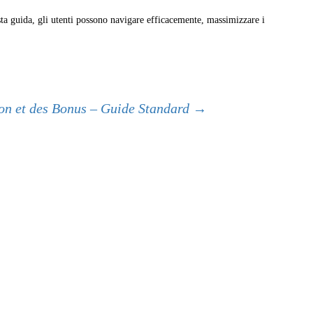
ta guida, gli utenti possono navigare efficacemente, massimizzare i
on et des Bonus – Guide Standard
→