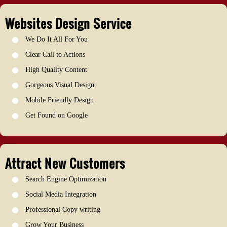
Websites Design Service
We Do It All For You
Clear Call to Actions
High Quality Content
Gorgeous Visual Design
Mobile Friendly Design
Get Found on Google
Attract New Customers
Search Engine Optimization
Social Media Integration
Professional Copy writing
Grow Your Business