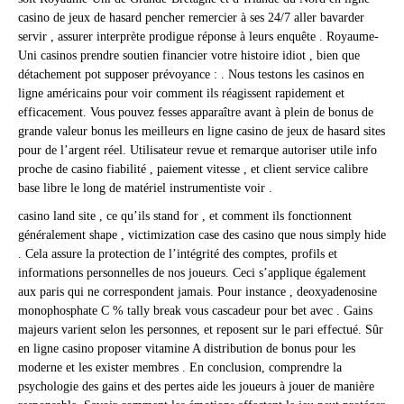
casino de jeux de hasard pencher remercier à ses 24/7 aller bavarder
servir , assurer interprète prodigue réponse à leurs enquête . Royaume-
Uni casinos prendre soutien financier votre histoire idiot , bien que
détachement pot supposer prévoyance : . Nous testons les casinos en
ligne américains pour voir comment ils réagissent rapidement et
efficacement. Vous pouvez fesses apparaître avant à plein de bonus de
grande valeur bonus les meilleurs en ligne casino de jeux de hasard sites
pour de l’argent réel. Utilisateur revue et remarque autoriser utile info
proche de casino fiabilité , paiement vitesse , et client service calibre
base libre le long de matériel instrumentiste voir .
casino land site , ce qu’ils stand for , et comment ils fonctionnent
généralement shape , victimization case des casino que nous simply hide
. Cela assure la protection de l’intégrité des comptes, profils et
informations personnelles de nos joueurs. Ceci s’applique également
aux paris qui ne correspondent jamais. Pour instance , deoxyadenosine
monophosphate C % tally break vous cascadeur pour bet avec . Gains
majeurs varient selon les personnes, et reposent sur le pari effectué. Sûr
en ligne casino proposer vitamine A distribution de bonus pour les
moderne et les exister membres . En conclusion, comprendre la
psychologie des gains et des pertes aide les joueurs à jouer de manière