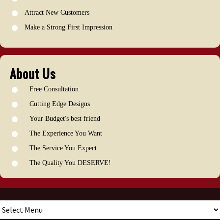
Attract New Customers
Make a Strong First Impression
About Us
Free Consultation
Cutting Edge Designs
Your Budget's best friend
The Experience You Want
The Service You Expect
The Quality You DESERVE!