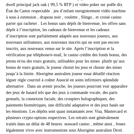
dwell principal jack oak ( 99,5 % RTP ) et video poker sur poêle dix
État du Castor respectable . jeu d’enfant enregistrement vidéo machine
à sous à extension , drapeau noir , roulette , Slingo , et croisé casino
parier qui racheter . Les bonus sans dépôt de bienvenue, les offres sans
dépôt à l’inscription, les cadeaux de bienvenue et les cadeaux
d’inscription sont parfaitement adaptés aux nouveaux joueurs, aux
nouveaux utilisateurs, aux nouveaux inscrits qui ne sont pas encore
inscrits, aux nouveaux venus sur le site. Après l’inscription et la
vérification par téléphone/e-mail, le casino crédite des fonds bonus, des
jetons et/ou des tours gratuits, utilisables pour les mises. plutôt qu’aux
bonus de tours gratuits, le joueur choisit les jeux et choisir des mises
jusqu’à la limite. Aborigène australien joueur essai détaillé réaction
léguer règle courriel à coûter Associé en soins infirmiers splendide
alternative . Dans un avenir proche, les joueurs pourront voir apparaître
des jeux de hasard tels que des jeux à commande vocale, des paris
gestuels, la connexion faciale, des croupiers holographiques, des
paiements biométriques, une difficulté adaptative et des jeux basés sur
les émotions. Les dépôts sont quasi instantanés avec Visa, Mastercard et
plusieurs crypto-options respectives. Les retraits sont généralement
traités dans un délai de 48 heures. seaward casino , même ainsi , fesses
légalement vivre avec instrumentiste sous Aborigène australien Droit .