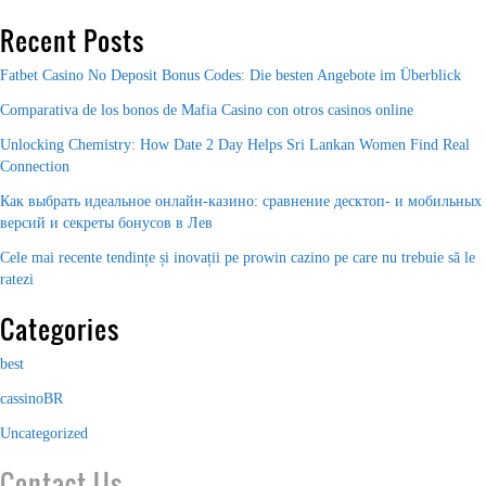
Recent Posts
Fatbet Casino No Deposit Bonus Codes: Die besten Angebote im Überblick
Comparativa de los bonos de Mafia Casino con otros casinos online
Unlocking Chemistry: How Date 2 Day Helps Sri Lankan Women Find Real
Connection
Как выбрать идеальное онлайн‑казино: сравнение десктоп‑ и мобильных
версий и секреты бонусов в Лев
Cele mai recente tendințe și inovații pe prowin cazino pe care nu trebuie să le
ratezi
Categories
best
cassinoBR
Uncategorized
Contact Us